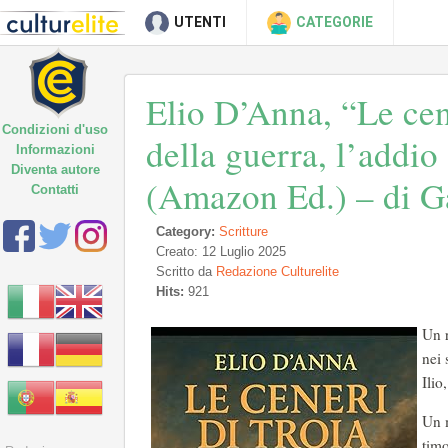
UTENTI
CATEGORIE
Elio D’Anna, “Le cene
Condizioni d'uso
della guerra, l’addio
Informazioni
Diventa autore
(Amazon Ed.) – di G
Contatti
Category:
Scritture
Creato: 12 Luglio 2025
Scritto da
Redazione Culturelite
Hits:
921
Un r
nei 
Ilio
Un m
timo