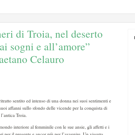
ri di Troia, nel deserto
 ai sogni e all’amore”
aetano Celauro
itratto sentito ed intenso di una donna nei suoi sentimenti e
suoi affanni sullo sfondo delle vicende per la conquista di
, l’antica Troia.
ondo interiore al femminile con le sue ansie, gli affetti e i
ri per il presente e ancor più per l’avvenire. Un vissuto