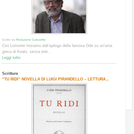
Scritto da
Redazione Culturelite
Ciro Lomonte Iniziamo dall’epilogo della famosa Ode su un’urna
greca di Keats, senza entr...
Leggi tutto
Scritture
“TU RIDI” NOVELLA DI LUIGI PIRANDELLO – LETTURA...