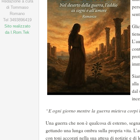
Redazione a cura
pers
di Tommaso
sent
Romano
Tel 3493896419
Glic
Sito realizzato
da I.Rom.Tek
tien
L’au
cont
prot
imma
Siam
alla
dal 
ince
“E ogni giorno mentre la guerra mieteva corpi 
Una guerra che non è qualcosa di esterno, segna
gettando una lunga ombra sulla propria vita. L’au
con toni accorati nella sua attesa di notizie e di