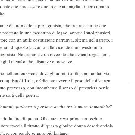
onale che pare essere quello che attanaglia l’intero umano
ire.
ante è il nome della protagonista, che in un taccuino che
e nascosto in una cassettina di legno, annota i suoi pensieri.
tore con un abile costruzione narrativa, alterna nel narrato, i
enuti di questo taccuino, alle vicende che investono la
agonista. Ne scaturisce un racconto che evoca suggestioni,
gini metaforiche, distanze e presenze.
o nell’antica Grecia dove gli uomini abili, sono andati via
 conquista di Troia, e Glicante avverte il peso della distanza
suo promesso, con incombente il senso di precarietà per le
rte sorti della guerra.
lontani, qualcosa si perdeva anche tra le mura domestiche
”
ndo la fine di quanto Glicante aveva prima conosciuto,
tore traccia il ritratto di questa giovine donna descrivendola
 lettere con parole sempre più lontane.