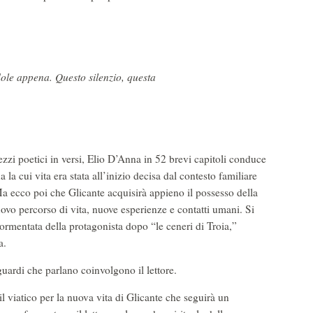
dole appena. Questo silenzio, questa
mezzi poetici in versi, Elio D’Anna in 52 brevi capitoli conduce
a la cui vita era stata all’inizio decisa dal contesto familiare
Ma ecco poi che Glicante acquisirà appieno il possesso della
uovo percorso di vita, nuove esperienze e contatti umani. Si
tormentata della protagonista dopo “le ceneri di Troia,”
a.
sguardi che parlano coinvolgono il lettore.
l viatico per la nuova vita di Glicante che seguirà un