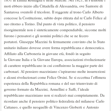
1831 in Emilia Romagna e nelle Marche. Nel 1821, in Piemonte i
moti ebbero inizio alla Cittadella di Alessandria, ove Santorre di
Santarosa sventolò il tricolore. Il reggente al trono Carlo Alberto
concesse la Costituzione, subito dopo ritirata dal re Carlo Felice al
suo ritorno a Torino. Dal punto di vista politico, il pensiero
risorgimentale non è sinteticamente compendiabile, siccome molti
furono i pensatori e gli uomini politici che se ne fecero
portatori. Giuseppe Mazzini fu fermamente convinto che lo Stato
unitario italiano dovesse avere forma repubblicana e democratica.
Affiliato alla Carboneria in giovane età, fondò in seguito
la Giovane Italia e la Giovane Europa, associazioni rivoluzionarie
di carattere repubblicano in cui confluirono la maggior parte dei
carbonari. Al pensiero mazziniano s’ispirarono molte insurrezioni
e alcuni rivoluzionari come Felice Orsini. Se si eccettua l’effimera
esperienza della Repubblica romana e del suo triumvirato di
governo formato da Mazzini, Armellini e Saffi, l’ideale
repubblicano mazziniano non si realizzò mai compiutamente. Da
ricordare anche il pensiero politico federalista del milanese Carlo
Cattaneo, e quello neoguelfo di Vincenzo Gioberti e Antonio