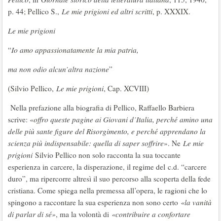
p. 44; Pellico S.,
Le mie prigioni ed altri scritti
, p. XXXIX.
Le mie prigioni
“
Io amo appassionatamente la mia patria,
ma non odio alcun’altra nazione
”
(Silvio Pellico,
Le mie prigioni
, Cap. XCVIII)
Nella prefazione alla biografia di Pellico, Raffaello Barbiera
scrive: «
offro queste pagine ai Giovani d’Italia, perché amino una
delle più sante figure del Risorgimento, e perché apprendano la
scienza più indispensabile: quella di saper soffrire
». Ne
Le mie
prigioni
Silvio Pellico non solo racconta la sua toccante
esperienza in carcere, la disperazione, il regime del c.d. “carcere
duro”, ma ripercorre altresì il suo percorso alla scoperta della fede
cristiana. Come spiega nella premessa all’opera, le ragioni che lo
spingono a raccontare la sua esperienza non sono certo
«la vanità
di parlar di sé»
, ma la volontà di
«contribuire a confortare