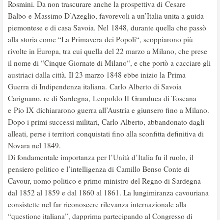
Rosmini. Da non trascurare anche la prospettiva di Cesare
Balbo e Massimo D’Azeglio, favorevoli a un’Italia unita a guida
piemontese e di casa Savoia. Nel 1848, durante quella che passò
alla storia come “La Primavera dei Popoli“, scoppiarono più
rivolte in Europa, tra cui quella del 22 marzo a Milano, che prese
il nome di “Cinque Giornate di Milano“, e che portò a cacciare gli
austriaci dalla città. Il 23 marzo 1848 ebbe inizio la Prima
Guerra di Indipendenza italiana. Carlo Alberto di Savoia
Carignano, re di Sardegna, Leopoldo II Granduca di Toscana
e Pio IX dichiararono guerra all’Austria e giunsero fino a Milano.
Dopo i primi successi militari, Carlo Alberto, abbandonato dagli
alleati, perse i territori conquistati fino alla sconfitta definitiva di
Novara nel 1849.
Di fondamentale importanza per l’Unità d’Italia fu il ruolo, il
pensiero politico e l’intelligenza di Camillo Benso Conte di
Cavour, uomo politico e primo ministro del Regno di Sardegna
dal 1852 al 1859 e dal 1860 al 1861. La lungimiranza cavouriana
consistette nel far riconoscere rilevanza internazionale alla
“questione italiana”, dapprima partecipando al Congresso di