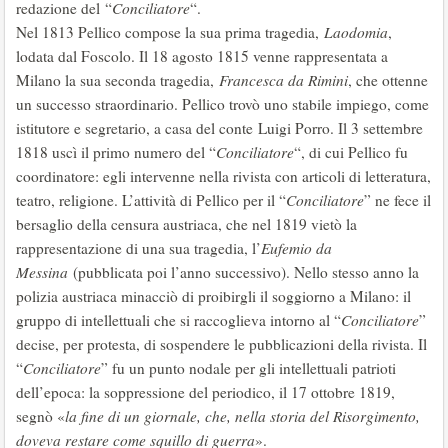
redazione del “
Conciliatore
“.
Nel 1813 Pellico compose la sua prima tragedia,
Laodomia
,
lodata dal Foscolo. Il 18 agosto 1815 venne rappresentata a
Milano la sua seconda tragedia,
Francesca da Rimini
, che ottenne
un successo straordinario. Pellico trovò uno stabile impiego, come
istitutore e segretario, a casa del conte Luigi Porro. Il 3 settembre
1818 uscì il primo numero del “
Conciliatore
“, di cui Pellico fu
coordinatore: egli intervenne nella rivista con articoli di letteratura,
teatro, religione. L’attività di Pellico per il “
Conciliatore
” ne fece il
bersaglio della censura austriaca, che nel 1819 vietò la
rappresentazione di una sua tragedia, l’
Eufemio da
Messina
(pubblicata poi l’anno successivo). Nello stesso anno la
polizia austriaca minacciò di proibirgli il soggiorno a Milano: il
gruppo di intellettuali che si raccoglieva intorno al “
Conciliatore
”
decise, per protesta, di sospendere le pubblicazioni della rivista. Il
“
Conciliatore
” fu un punto nodale per gli intellettuali patrioti
dell’epoca: la soppressione del periodico, il 17 ottobre 1819,
segnò «
la fine di un giornale, che, nella storia del Risorgimento,
doveva restare come squillo di guerra
».