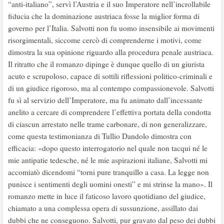
“anti-italiano”, servì l’Austria e il suo Imperatore nell’incrollabile
fiducia che la dominazione austriaca fosse la miglior forma di
governo per l’Italia. Salvotti non fu uomo insensibile ai movimenti
risorgimentali, siccome cercò di comprenderne i motivi, come
dimostra la sua opinione riguardo alla procedura penale austriaca.
Il ritratto che il romanzo dipinge è dunque quello di un giurista
acuto e scrupoloso, capace di sottili riflessioni politico-criminali e
di un giudice rigoroso, ma al contempo compassionevole. Salvotti
fu sì al servizio dell’Imperatore, ma fu animato dall’incessante
anelito a cercare di comprendere l’effettiva portata della condotta
di ciascun arrestato nelle trame carbonare, di non generalizzare,
come questa testimonianza di Tullio Dandolo dimostra con
efficacia: «dopo questo interrogatorio nel quale non tacqui né le
mie antipatie tedesche, né le mie aspirazioni italiane, Salvotti mi
accomiatò dicendomi “torni pure tranquillo a casa. La legge non
punisce i sentimenti degli uomini onesti” e mi strinse la mano». Il
romanzo mette in luce il faticoso lavoro quotidiano del giudice,
chiamato a una complessa opera di sussunzione, assillato dai
dubbi che ne conseguono. Salvotti, pur gravato dal peso dei dubbi