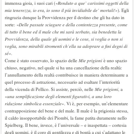
immensa gioia, i suoi cari (
«Renduto a que’ carissimi oggetti della
mia tenerezza, io era, io sono il più invidiabile de’ mortali!»
). Egli
ringrazia dunque la Provvidenza per il destino che gli ha dato in
sorte:
«Delle passate sciagure e della contentezza presente, come
di tutto il bene ed il male che mi sarà serbato, sia benedetta la
Provvidenza, della quale gli uomini e le cose, si voglia o non si
voglia, sono mirabili stromenti ch’ella sa adoprare a fini degni di
sé»
.
Come è stato osservato, lo spazio delle
Mie prigioni
è uno spazio
chiuso, negativo, nel quale si ha una cancellazione della realtà:
l’annullamento della realtà contribuisce in maniera determinante a
quel processo di astrazione, necessario ad esaltare l’interiorità
della vicenda di Pellico. Si assiste, perciò, nelle
Mie prigioni
, a
«
una semplificazione degli elementi figurativi, a una loro
riduzione simbolica essenziale
». Vi è, per esempio, un’elementare
contrapposizione del bene e del male. Il male è la prigionia stessa,
il caldo insopportabile dei Piombi, la fame patita duramente nello
Spielberg. Il bene, invece, è l’universale – e inaspettata – cortesia
degli uomini, è il coro di gentilezza e di bontà a cui s’adattano le