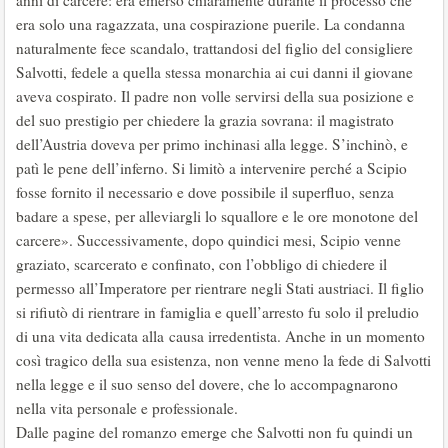
anni di carcere: era emerso chiaramente durante il processo che
era solo una ragazzata, una cospirazione puerile. La condanna
naturalmente fece scandalo, trattandosi del figlio del consigliere
Salvotti, fedele a quella stessa monarchia ai cui danni il giovane
aveva cospirato. Il padre non volle servirsi della sua posizione e
del suo prestigio per chiedere la grazia sovrana: il magistrato
dell’Austria doveva per primo inchinasi alla legge. S’inchinò, e
patì le pene dell’inferno. Si limitò a intervenire perché a Scipio
fosse fornito il necessario e dove possibile il superfluo, senza
badare a spese, per alleviargli lo squallore e le ore monotone del
carcere». Successivamente, dopo quindici mesi, Scipio venne
graziato, scarcerato e confinato, con l’obbligo di chiedere il
permesso all’Imperatore per rientrare negli Stati austriaci. Il figlio
si rifiutò di rientrare in famiglia e quell’arresto fu solo il preludio
di una vita dedicata alla causa irredentista. Anche in un momento
così tragico della sua esistenza, non venne meno la fede di Salvotti
nella legge e il suo senso del dovere, che lo accompagnarono
nella vita personale e professionale.
Dalle pagine del romanzo emerge che Salvotti non fu quindi un