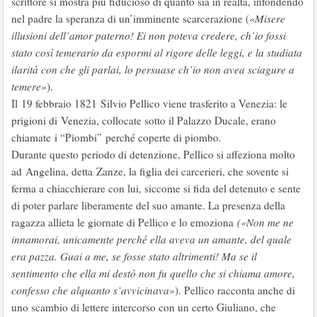
scrittore si mostra più fiducioso di quanto sia in realtà, infondendo
nel padre la speranza di un’imminente scarcerazione (
«Misere
illusioni dell’amor paterno! Ei non poteva credere, ch’io fossi
stato così temerario da espormi al rigore delle leggi, e la studiata
ilarità con che gli parlai, lo persuase ch’io non avea sciagure a
temere»
).
Il 19 febbraio 1821 Silvio Pellico viene trasferito a Venezia: le
prigioni di Venezia, collocate sotto il Palazzo Ducale, erano
chiamate i “Piombi” perché coperte di piombo.
Durante questo periodo di detenzione, Pellico si affeziona molto
ad Angelina, detta Zanze, la figlia dei carcerieri, che sovente si
ferma a chiacchierare con lui, siccome si fida del detenuto e sente
di poter parlare liberamente del suo amante. La presenza della
ragazza allieta le giornate di Pellico e lo emoziona
(«Non me ne
innamorai, unicamente perché ella aveva un amante, del quale
era pazza. Guai a me, se fosse stato altrimenti! Ma se il
sentimento che ella mi destò non fu quello che si chiama amore,
confesso che alquanto s’avvicinava»
). Pellico racconta anche di
uno scambio di lettere intercorso con un certo Giuliano, che