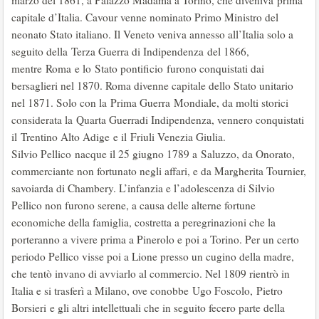
marzo del 1861, a Palazzo Madama a Torino, che diveniva prima
capitale d’Italia. Cavour venne nominato Primo Ministro del
neonato Stato italiano. Il Veneto veniva annesso all’Italia solo a
seguito della Terza Guerra di Indipendenza del 1866,
mentre Roma e lo Stato pontificio furono conquistati dai
bersaglieri nel 1870. Roma divenne capitale dello Stato unitario
nel 1871. Solo con la Prima Guerra Mondiale, da molti storici
considerata la Quarta Guerradi Indipendenza, vennero conquistati
il Trentino Alto Adige e il Friuli Venezia Giulia.
Silvio Pellico nacque il 25 giugno 1789 a Saluzzo, da Onorato,
commerciante non fortunato negli affari, e da Margherita Tournier,
savoiarda di Chambery. L’infanzia e l’adolescenza di Silvio
Pellico non furono serene, a causa delle alterne fortune
economiche della famiglia, costretta a peregrinazioni che la
porteranno a vivere prima a Pinerolo e poi a Torino. Per un certo
periodo Pellico visse poi a Lione presso un cugino della madre,
che tentò invano di avviarlo al commercio. Nel 1809 rientrò in
Italia e si trasferì a Milano, ove conobbe Ugo Foscolo, Pietro
Borsieri e gli altri intellettuali che in seguito fecero parte della