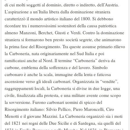
di cui molti soggetti al dominio, diretto o indiretto, dell’Austria.
L’aspirazione a un’Italia libera dalla dominazione straniera
caratterizzò il mondo artistico italiano del 1800. Si debbono
ricordare tra i numerosissimi sostenitori della causa patriottica
almeno Manzoni, Berchet, Giusti e Verdi. Contro la dominazione
straniera si formarono ben presto società segrete, che animarono
la prima fase del Risorgimento. Tra queste assunse primario rilievo
la Carboneria, nata originariamente nel Sud Italia e poi
ramificatasi anche al Nord. Il termine “Carboneria” deriva da
carbone, emblema della sofferenza e del lavoro. Simbolo
carbonaro è anche la scala, immagine della lenta e faticosa
ascensione verso gli ideali carbonari. Organizzata in “vendite”,
raggruppamenti locali, la Carboneria si divise in due logge, una
civile, finalizzata alla protesta, e una militare avente come scopo
la sovversione. Furono carbonari uomini di spicco del
Risorgimento italiano: Silvio Pellico, Piero Maroncelli, Ciro
Menotti e il giovane Mazzini. La Carboneria organizzò sia i moti
del 1821 nei regni delle Due Sicilie e di Sardegna, sia quelli del