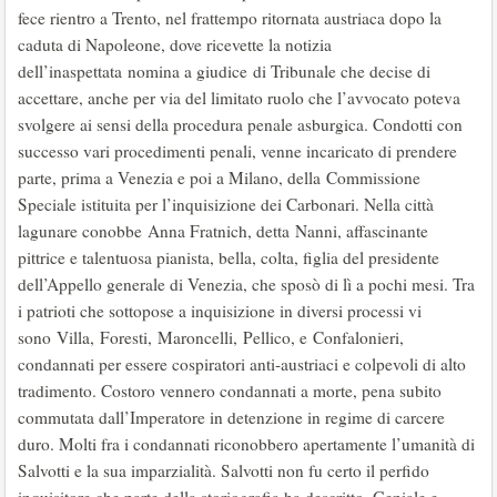
fece rientro a Trento, nel frattempo ritornata austriaca dopo la
caduta di Napoleone, dove ricevette la notizia
dell’inaspettata nomina a giudice di Tribunale che decise di
accettare, anche per via del limitato ruolo che l’avvocato poteva
svolgere ai sensi della procedura penale asburgica. Condotti con
successo vari procedimenti penali, venne incaricato di prendere
parte, prima a Venezia e poi a Milano, della Commissione
Speciale istituita per l’inquisizione dei Carbonari. Nella città
lagunare conobbe Anna Fratnich, detta Nanni, affascinante
pittrice e talentuosa pianista, bella, colta, figlia del presidente
dell’Appello generale di Venezia, che sposò di lì a pochi mesi. Tra
i patrioti che sottopose a inquisizione in diversi processi vi
sono Villa, Foresti, Maroncelli, Pellico, e Confalonieri,
condannati per essere cospiratori anti-austriaci e colpevoli di alto
tradimento. Costoro vennero condannati a morte, pena subito
commutata dall’Imperatore in detenzione in regime di carcere
duro. Molti fra i condannati riconobbero apertamente l’umanità di
Salvotti e la sua imparzialità. Salvotti non fu certo il perfido