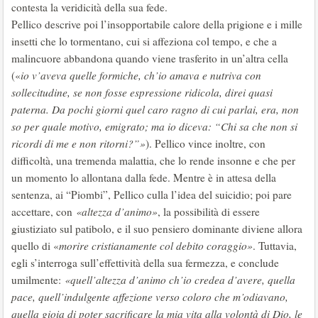
contesta la veridicità della sua fede.
Pellico descrive poi l’insopportabile calore della prigione e i mille
insetti che lo tormentano, cui si affeziona col tempo, e che a
malincuore abbandona quando viene trasferito in un’altra cella
(«
io v’aveva quelle formiche, ch’io amava e nutriva con
sollecitudine, se non fosse espressione ridicola, direi quasi
paterna. Da pochi giorni quel caro ragno di cui parlai, era, non
so per quale motivo, emigrato; ma io diceva: “Chi sa che non si
ricordi di me e non ritorni?”»
). Pellico vince inoltre, con
difficoltà, una tremenda malattia, che lo rende insonne e che per
un momento lo allontana dalla fede. Mentre è in attesa della
sentenza, ai “Piombi”, Pellico culla l’idea del suicidio; poi pare
accettare, con
«altezza d’animo»
, la possibilità di essere
giustiziato sul patibolo, e il suo pensiero dominante diviene allora
quello di «
morire cristianamente col debito coraggio»
. Tuttavia,
egli s’interroga sull’effettività della sua fermezza, e conclude
umilmente:
«quell’altezza d’animo ch’io credea d’avere, quella
pace, quell’indulgente affezione verso coloro che m’odiavano,
quella gioia di poter sacrificare la mia vita alla volontà di Dio, le