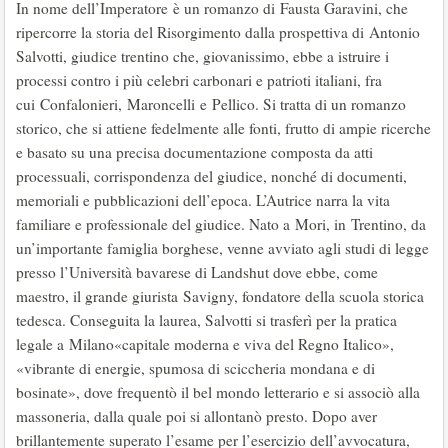
In nome dell’Imperatore è un romanzo di Fausta Garavini, che
ripercorre la storia del Risorgimento dalla prospettiva di Antonio
Salvotti, giudice trentino che, giovanissimo, ebbe a istruire i
processi contro i più celebri carbonari e patrioti italiani, fra
cui Confalonieri, Maroncelli e Pellico. Si tratta di un romanzo
storico, che si attiene fedelmente alle fonti, frutto di ampie ricerche
e basato su una precisa documentazione composta da atti
processuali, corrispondenza del giudice, nonché di documenti,
memoriali e pubblicazioni dell’epoca. L’Autrice narra la vita
familiare e professionale del giudice. Nato a Mori, in Trentino, da
un’importante famiglia borghese, venne avviato agli studi di legge
presso l’Università bavarese di Landshut dove ebbe, come
maestro, il grande giurista Savigny, fondatore della scuola storica
tedesca. Conseguita la laurea, Salvotti si trasferì per la pratica
legale a Milano«capitale moderna e viva del Regno Italico»,
«vibrante di energie, spumosa di sciccheria mondana e di
bosinate», dove frequentò il bel mondo letterario e si associò alla
massoneria, dalla quale poi si allontanò presto. Dopo aver
brillantemente superato l’esame per l’esercizio dell’avvocatura,