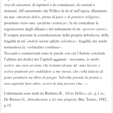
voci di carcerieri, di ispettori e di commissari, di custodi e
detenuti. All’autoritratto che Pellico fa di sé nell’opera, illuminato
da una
«mestizia dolce, piena di pace e di pensieri religiosi»
,
proiettato verso una
«perfetta costanza»
, fa da contraltare la
registrazione degli affanni e dei turbamenti di un
«povero cuore»
.
È sempre presente la considerazione della propria debolezza, della
fragilità di un’
«indole niente affatto selvatica»
, fragilità che rende
tormentosa la
«solitudine continua»
.
Toccanti e commoventi sono le parole con cui l’Autore conclude
l’ultimo dei dodici dei Capitoli aggiunti:
«insomma, io molto
scrivo; ma raro avviene che termini alcuno de’ miei lavori; e
scrivo piuttosto per soddisfare a me stesso, che colla fiducia di
poter produrre un libro di pregio. Talvolta prendo la penna e,
non sapendo fare altro, scrivo la mia povera vita…»
.
I riferimenti sono tratti da Barbiera R.,
Silvio Pellico
, cit., p.1 ss.;
De Rienzo G.,
Introduzione
a
Le mie prigioni
, Bur, Torino, 1982,
p.15.