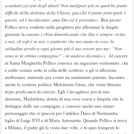
scandalezzar più degli abusi! Non malignar più su qualche punto
difficile della dottrina della Chiesa, giacché il punto principale è
questo, ed è lucidissimo: ama Dio ed il prossimo».
Ben presto
Pellico trova conforto nella preghiera per affrontare le lunghe
giornate in carcere
(«Non dimenticando che Dio è sempre vicino
a noi, ch’egli è in noi, o piuttosto che noi siamo in esso, la
solitudine perdeva ogni giorno più il suo orrore per me: “Non
sono io in ottima compagnia?”, m’andava dicendo»
). Al carcere
di Santa Margherita Pellico conosce un ragazzino sordomuto, che
è solito sostare sotto la cella dello scrittore, e gli si affeziona
moltissimo, nutrendo per costui un sentimento paterno. Incontra
anche lo scrittore politico Melchiorre Gioia, che viene liberato
dopo pochi mesi di carcere. Egli s’invaghisce poi di una
detenuta, Maddalena, dotata di una voce soave e limpida che la
distingue dalle sue compagne, e conosce anche uno strano
personaggio che si spaccia per l’infelice Duca di Normandia,
figlio di Luigi XVI e di Maria Antonietta. Quando Pellico si trova
a Milano, il padre gli fa visita due volte, e in quei frangenti lo