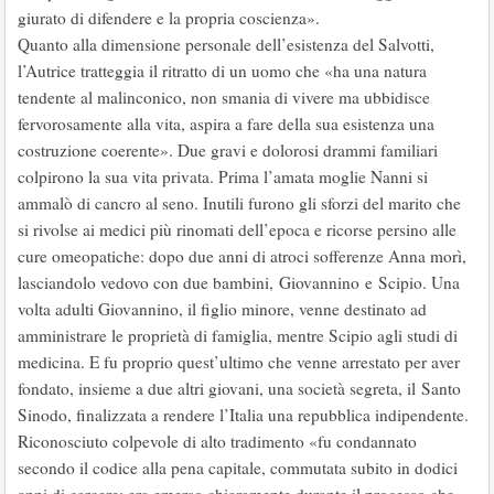
giurato di difendere e la propria coscienza».
Quanto alla dimensione personale dell’esistenza del Salvotti,
l’Autrice tratteggia il ritratto di un uomo che «ha una natura
tendente al malinconico, non smania di vivere ma ubbidisce
fervorosamente alla vita, aspira a fare della sua esistenza una
costruzione coerente». Due gravi e dolorosi drammi familiari
colpirono la sua vita privata. Prima l’amata moglie Nanni si
ammalò di cancro al seno. Inutili furono gli sforzi del marito che
si rivolse ai medici più rinomati dell’epoca e ricorse persino alle
cure omeopatiche: dopo due anni di atroci sofferenze Anna morì,
lasciandolo vedovo con due bambini, Giovannino e Scipio. Una
volta adulti Giovannino, il figlio minore, venne destinato ad
amministrare le proprietà di famiglia, mentre Scipio agli studi di
medicina. E fu proprio quest’ultimo che venne arrestato per aver
fondato, insieme a due altri giovani, una società segreta, il Santo
Sinodo, finalizzata a rendere l’Italia una repubblica indipendente.
Riconosciuto colpevole di alto tradimento «fu condannato
secondo il codice alla pena capitale, commutata subito in dodici