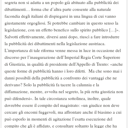
segreta non si adatta a un popolo già abituato alla pubblicità dei
dibattimenti… forma che d’altra parte consente alla naturale
facondia degli italiani di dispiegarsi in una lingua di cui vanno
giustamente orgogliosi. Si potrebbe cambiare in questo senso la
legislazione, con un effetto benefico sullo spirito pubblico […]».
Salvotti effettivamente, diversi anni dopo, riuscì a fare introdurre
la pubblicità dei dibattimenti nella legislazione austriaca.
L’importanza di tale riforma venne messa in luce in occasione del
discorso per l’inaugurazione dell’Imperial Regia Corte Superiore
di Giustizia, in qualità di presidente dell’Appello di Trento: «anche
queste forme di pubblicità hanno i loro difetti. Ma che sono mai i
danni possibili della pubblicità a confronto dei vantaggi che ne
derivano? Solo la pubblicità fa tacere la calunnia e la
diffamazione, mentre, avvolta nel segreto, la più retta giustizia non
può difendersi». In tale circostanza sottolinea, inoltre, quale
dovrebbe essere il compito del magistrato: «un giudice non deve
cercare gli encomi fuggevoli, ma affrontare anche il biasimo a cui
può esporlo in momenti di agitazione l’esatta esecuzione del
compito che gli è affidato, e consultare soltanto la legge che ha