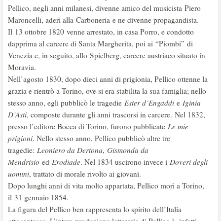
Pellico, negli anni milanesi, divenne amico del musicista Piero
Maroncelli, aderì alla Carboneria e ne divenne propagandista.
Il 13 ottobre 1820 venne arrestato, in casa Porro, e condotto
dapprima al carcere di Santa Margherita, poi ai “Piombi” di
Venezia e, in seguito, allo Spielberg, carcere austriaco situato in
Moravia.
Nell’agosto 1830, dopo dieci anni di prigionia, Pellico ottenne la
grazia e rientrò a Torino, ove si era stabilita la sua famiglia; nello
stesso anno, egli pubblicò le tragedie
Ester d’Engaddi
e
Iginia
D’Asti
, composte durante gli anni trascorsi in carcere. Nel 1832,
presso l’editore Bocca di Torino, furono pubblicate
Le mie
prigioni
. Nello stesso anno, Pellico pubblicò altre tre
tragedie:
Leoniero da Dertona
,
Gismonda da
Mendrisio
ed
Erodiade
. Nel 1834 uscirono invece i
Doveri degli
uomini
, trattato di morale rivolto ai giovani.
Dopo lunghi anni di vita molto appartata, Pellico morì a Torino,
il 31 gennaio 1854.
La figura del Pellico ben rappresenta lo spirito dell’Italia