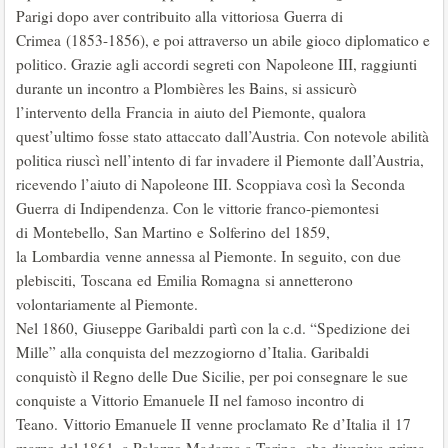
Parigi dopo aver contribuito alla vittoriosa Guerra di
Crimea (1853-1856), e poi attraverso un abile gioco diplomatico e
politico. Grazie agli accordi segreti con Napoleone III, raggiunti
durante un incontro a Plombières les Bains, si assicurò
l’intervento della Francia in aiuto del Piemonte, qualora
quest’ultimo fosse stato attaccato dall’Austria. Con notevole abilità
politica riuscì nell’intento di far invadere il Piemonte dall’Austria,
ricevendo l’aiuto di Napoleone III. Scoppiava così la Seconda
Guerra di Indipendenza. Con le vittorie franco-piemontesi
di Montebello, San Martino e Solferino del 1859,
la Lombardia venne annessa al Piemonte. In seguito, con due
plebisciti, Toscana ed Emilia Romagna si annetterono
volontariamente al Piemonte.
Nel 1860, Giuseppe Garibaldi partì con la c.d. “Spedizione dei
Mille” alla conquista del mezzogiorno d’Italia. Garibaldi
conquistò il Regno delle Due Sicilie, per poi consegnare le sue
conquiste a Vittorio Emanuele II nel famoso incontro di
Teano. Vittorio Emanuele II venne proclamato Re d’Italia il 17