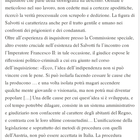
inquisitore che parte della storiografia ha descritto. Geniale e
meticoloso nel suo lavoro, non cedette mai a certezze apodittiche,
ricercò la verità processuale con scrupolo e dedizione. La figura di
Salvotti si caratterizza anche per il tratto gentile e umano nei
confronti dei prigionieri e dei condannati.
Oltre all’esperienza di inquisitore presso la Commissione speciale,
altro evento cruciale nell’esistenza del Salvotti fu l’incontro con
l’Imperatore Francesco II: in tale occasione, il giudice espose le
riflessioni politico-criminali a cui era giunto nel corso
dell’inquisizione: «Ecco, l’idea dell’indipendenza non si può
vincere con le pene. Si può isolarla facendo cessare le cause che
la producono … e una volta isolata potrà magari accendere
qualche mente giovanile o visionaria, ma non potrà mai diventar
popolare […] Una delle cause per cui quest’idea si è sviluppata, e
col tempo potrebbe dilagare, consiste in un sistema amministrativo
e giudiziario non confacente al carattere degli abitanti del Regno,
e contrasta con le loro ultime consuetudini… L’unificazione della
legislazione e soprattutto dei metodi di procedura con quelli
dell’Austria, non può essere accettata in Italia. La procedura