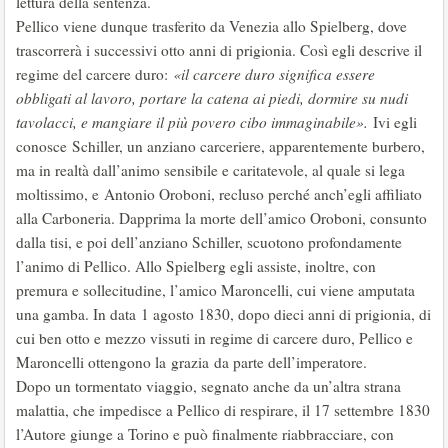
lettura della sentenza.
Pellico viene dunque trasferito da Venezia allo Spielberg, dove
trascorrerà i successivi otto anni di prigionia. Così egli descrive il
regime del carcere duro:
«il carcere duro significa essere
obbligati al lavoro, portare la catena ai piedi, dormire su nudi
tavolacci, e mangiare il più povero cibo immaginabile».
Ivi egli
conosce Schiller, un anziano carceriere, apparentemente burbero,
ma in realtà dall’animo sensibile e caritatevole, al quale si lega
moltissimo, e Antonio Oroboni, recluso perché anch’egli affiliato
alla Carboneria. Dapprima la morte dell’amico Oroboni, consunto
dalla tisi, e poi dell’anziano Schiller, scuotono profondamente
l’animo di Pellico. Allo Spielberg egli assiste, inoltre, con
premura e sollecitudine, l’amico Maroncelli, cui viene amputata
una gamba. In data 1 agosto 1830, dopo dieci anni di prigionia, di
cui ben otto e mezzo vissuti in regime di carcere duro, Pellico e
Maroncelli ottengono la grazia da parte dell’imperatore.
Dopo un tormentato viaggio, segnato anche da un’altra strana
malattia, che impedisce a Pellico di respirare, il 17 settembre 1830
l’Autore giunge a Torino e può finalmente riabbracciare, con