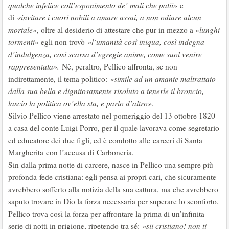
qualche infelice coll’esponimento de’ mali che patii»
e
di
«invitare i cuori nobili a amare assai, a non odiare alcun
mortale»
, oltre al desiderio di attestare che pur in mezzo a «
lunghi
tormenti
» egli non trovò
«l’umanità così iniqua, così indegna
d’indulgenza, così scarsa d’egregie anime, come suol venire
rappresentata».
Nè, peraltro, Pellico affronta, se non
indirettamente, il tema politico:
«simile ad un amante maltrattato
dalla sua bella e dignitosamente risoluto a tenerle il broncio,
lascio la politica ov’ella sta, e parlo d’altro»
.
Silvio Pellico viene arrestato nel pomeriggio del 13 ottobre 1820
a casa del conte Luigi Porro, per il quale lavorava come segretario
ed educatore dei due figli, ed è condotto alle carceri di Santa
Margherita con l’accusa di Carboneria.
Sin dalla prima notte di carcere, nasce in Pellico una sempre più
profonda fede cristiana: egli pensa ai propri cari, che sicuramente
avrebbero sofferto alla notizia della sua cattura, ma che avrebbero
saputo trovare in Dio la forza necessaria per superare lo sconforto.
Pellico trova così la forza per affrontare la prima di un’infinita
serie di notti in prigione, ripetendo tra sé:
«sii cristiano! non ti