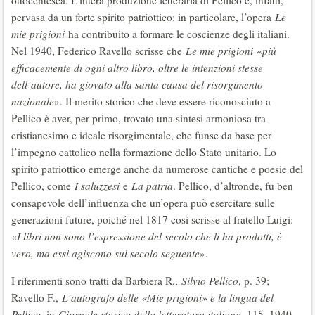
ottocentesca. L’intera produzione letteraria di Pellico è, infatti,
pervasa da un forte spirito patriottico: in particolare, l’opera
Le
mie prigioni
ha contribuito a formare le coscienze degli italiani.
Nel 1940, Federico Ravello scrisse che
Le mie prigioni
«
più
efficacemente di ogni altro libro, oltre le intenzioni stesse
dell’autore, ha giovato alla santa causa del risorgimento
nazionale
». Il merito storico che deve essere riconosciuto a
Pellico è aver, per primo, trovato una sintesi armoniosa tra
cristianesimo e ideale risorgimentale, che funse da base per
l’impegno cattolico nella formazione dello Stato unitario. Lo
spirito patriottico emerge anche da numerose cantiche e poesie del
Pellico, come
I saluzzesi
e
La patria
. Pellico, d’altronde, fu ben
consapevole dell’influenza che un’opera può esercitare sulle
generazioni future, poiché nel 1817 così scrisse al fratello Luigi:
«
I libri non sono l’espressione del secolo che li ha prodotti, è
vero, ma essi agiscono sul secolo seguente
».
I riferimenti sono tratti da Barbiera R.,
Silvio Pellico
, p. 39;
Ravello F.,
L’autografo delle «Mie prigioni» e la lingua del
Pellico
, in
Giornale storico della letteratura italiana
, 115, 1940,