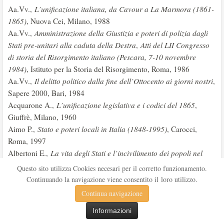
Aa.Vv.,
L’unificazione italiana, da Cavour a La Marmora (1861-
1865)
, Nuova Cei, Milano, 1988
Aa.Vv.,
Amministrazione della Giustizia e poteri di polizia dagli
Stati pre-unitari alla caduta della Destra
,
Atti del LII Congresso
di storia del Risorgimento italiano (Pescara, 7-10 novembre
1984)
, Istituto per la Storia del Risorgimento, Roma, 1986
Aa.Vv.,
Il delitto politico dalla fine dell’Ottocento ai giorni nostri
,
Sapere 2000, Bari, 1984
Acquarone A.,
L’unificazione legislativa e i codici del 1865
,
Giuffrè, Milano, 1960
Aimo P.,
Stato e poteri locali in Italia (1848-1995)
, Carocci,
Roma, 1997
Albertoni E.,
La vita degli Stati e l’incivilimento dei popoli nel
pensiero politico di Gian Domenico Romagnosi
, Giuffrè, Milano,
Questo sito utilizza Cookies necesari per il corretto funzionamento.
1979
Continuando la navigazione viene consentito il loro utilizzo.
Allason B.,
La vita di Silvio Pellico
, Mondadori, Milano, 1933
Continua navigazione
Balossi G.,
La grandezza di Silvio Pellico
, Libreria sociale,
Informazioni
Milano, 1905