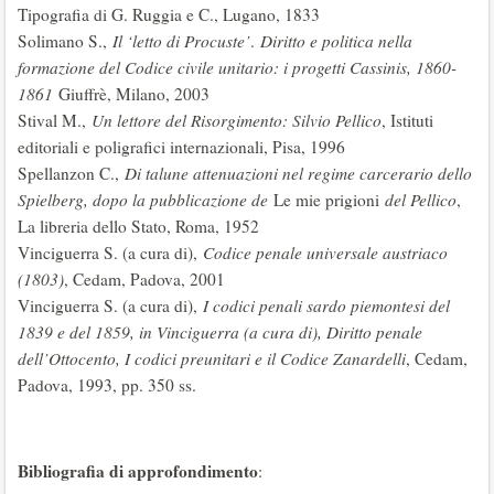
Tipografia di G. Ruggia e C., Lugano, 1833
Solimano S.,
Il ‘letto di Procuste’
.
Diritto e politica nella
formazione del Codice civile unitario: i progetti Cassinis, 1860-
1861
Giuffrè, Milano, 2003
Stival M.,
Un lettore del Risorgimento: Silvio Pellico
, Istituti
editoriali e poligrafici internazionali, Pisa, 1996
Spellanzon C.,
Di talune attenuazioni nel regime carcerario dello
Spielberg, dopo la pubblicazione de
Le mie prigioni
del Pellico
,
La libreria dello Stato, Roma, 1952
Vinciguerra S. (a cura di),
Codice penale universale austriaco
(1803)
, Cedam, Padova, 2001
Vinciguerra S. (a cura di),
I codici penali sardo piemontesi del
1839 e del 1859, in Vinciguerra (a cura di), Diritto penale
dell’Ottocento, I codici preunitari e il Codice Zanardelli
, Cedam,
Padova, 1993, pp. 350 ss.
Bibliografia di approfondimento
: