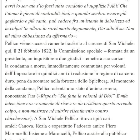
avrei io servate s’io fossi stato condotto al supplizio? Ahi! Che
l’uomo è pieno di contraddizioni, e quando sembra essere più
gagliardo e più santo, può cadere fra un istante in debolezza ed
in colpa! Se allora io sarei morto degnamente, Dio solo il sa. Non
mi stimo abbastanza da affermarlo»
.
Pellico viene successivamente trasferito al carcere di San Michele:
qui, il 21 febbraio 1822, la Commissione speciale – formata da un
presidente, un inquisitore e due giudici – emette a suo carico
la condanna a morte, immediatamente commutata per volontà
dell’Imperatore in quindici anni di reclusione in regime di carcere
duro, pena da scontare nella fortezza dello Spielberg. Al momento
della condanna, Pellico ostenta uno stato d’animo sereno,
nonostante l’ira (
«Risposi: “Sia fatta la volontà di Dio!” E mia
intenzione era veramente di ricevere da cristiano questo orrendo
colpo, e non mostrare né nutrire risentimento contro
chicchessia»
). A San Michele Pellico ritrova i più cari
amici: Canova, Rezia e soprattutto l’adorato amico Piero
Maroncelli. Insieme a Maroncelli, Pellico assiste alla pubblica