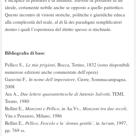
e incapace di pensiero e di umanità. Salvotti fu portatore di un
ideale, certamente nobile anche se opposto a quello patriottico.
Questo incontro di visioni storiche, politiche e giuridiche educa
alla complessità del reale, al di là dei paradigmi semplificatori
dentro i quali l’esperienza del diritto spesso si rinchiude.
Bibliografia di base
:
Pellico S.,
Le mie prigioni
, Bocca, Torino, 1832 (sono disponibili
numerose edizioni anche commentate dell’opera)
Garavini F.,
In nome dell’imperatore
, Cierre, Sommacampagna,
2008
Ara A.,
Due lettere quarantottesche di Antonio Salvotti
, TEMI,
Trento, 1980
Bellini E.,
Manzoni e Pellico
, in Aa.Vv.,
Manzoni tra due secoli
,
Vita e Pensiero, Milano, 1986
Bellini E.,
Pellico, Foscolo e la ‘donna gentile’
, in
Aevum
, 1997,
pp. 769 ss.