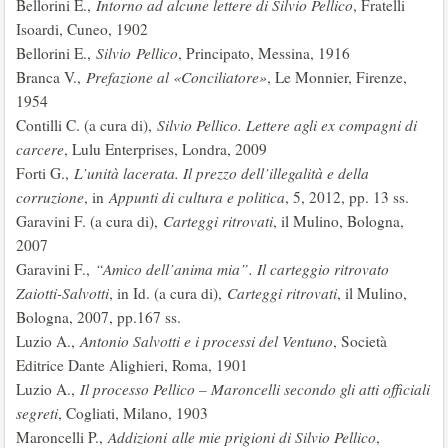
Bellorini E.,
Intorno ad alcune lettere di Silvio Pellico
, Fratelli
Isoardi, Cuneo, 1902
Bellorini E.,
Silvio
Pellico
, Principato, Messina, 1916
Branca V.,
Prefazione al «Conciliatore»
, Le Monnier, Firenze,
1954
Contilli C. (a cura di),
Silvio Pellico. Lettere agli ex compagni di
carcere
, Lulu Enterprises, Londra, 2009
Forti G.,
L’unità lacerata. Il prezzo dell’illegalità e della
corruzione
, in
Appunti di cultura e politica
, 5, 2012, pp. 13 ss.
Garavini F. (a cura di),
Carteggi ritrovati
, il Mulino, Bologna,
2007
Garavini F.,
“Amico dell’anima mia”. Il carteggio ritrovato
Zaiotti-Salvotti
, in Id. (a cura di),
Carteggi ritrovati
, il Mulino,
Bologna, 2007, pp.167 ss.
Luzio A.,
Antonio Salvotti e i processi del Ventuno
, Società
Editrice Dante Alighieri, Roma, 1901
Luzio A.,
Il processo Pellico – Maroncelli secondo gli atti officiali
segreti
, Cogliati, Milano, 1903
Maroncelli P.,
Addizioni
alle mie prigioni di Silvio Pellico
,