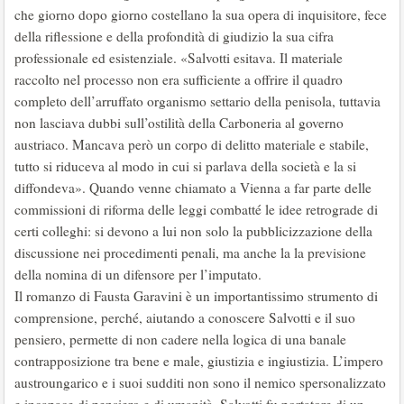
che giorno dopo giorno costellano la sua opera di inquisitore, fece
della riflessione e della profondità di giudizio la sua cifra
professionale ed esistenziale. «Salvotti esitava. Il materiale
raccolto nel processo non era sufficiente a offrire il quadro
completo dell’arruffato organismo settario della penisola, tuttavia
non lasciava dubbi sull’ostilità della Carboneria al governo
austriaco. Mancava però un corpo di delitto materiale e stabile,
tutto si riduceva al modo in cui si parlava della società e la si
diffondeva». Quando venne chiamato a Vienna a far parte delle
commissioni di riforma delle leggi combatté le idee retrograde di
certi colleghi: si devono a lui non solo la pubblicizzazione della
discussione nei procedimenti penali, ma anche la la previsione
della nomina di un difensore per l’imputato.
Il romanzo di Fausta Garavini è un importantissimo strumento di
comprensione, perché, aiutando a conoscere Salvotti e il suo
pensiero, permette di non cadere nella logica di una banale
contrapposizione tra bene e male, giustizia e ingiustizia. L’impero
austroungarico e i suoi sudditi non sono il nemico spersonalizzato