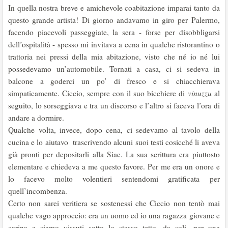
In quella nostra breve e amichevole coabitazione imparai tanto da
questo grande artista! Di giorno andavamo in giro per Palermo,
facendo piacevoli passeggiate, la sera - forse per disobbligarsi
dell’ospitalità - spesso mi invitava a cena in qualche ristorantino o
trattoria nei pressi della mia abitazione, visto che né io né lui
possedevamo un’automobile. Tornati a casa, ci si sedeva in
balcone a goderci un po’ di fresco e si chiacchierava
simpaticamente. Ciccio, sempre con il suo bicchiere di
vinuzzu
al
seguito, lo sorseggiava e tra un discorso e l’altro si faceva l’ora di
andare a dormire.
Qualche volta, invece, dopo cena, ci sedevamo al tavolo della
cucina e lo aiutavo trascrivendo alcuni suoi testi cosicché li aveva
già pronti per depositarli alla Siae. La sua scrittura era piuttosto
elementare e chiedeva a me questo favore. Per me era un onore e
lo facevo molto volentieri sentendomi gratificata per
quell’incombenza.
Certo non sarei veritiera se sostenessi che Ciccio non tentò mai
qualche vago approccio: era un uomo ed io una ragazza giovane e
carina e siamo vissuti sotto lo stesso tetto, da soli, per una