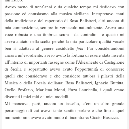
Avevo meno di trent’anni e da qualche tempo mi dedicavo con
passione ed entusiasmo alla musica siciliana. Interpretavo canti
della tradizione e del repertorio di Rosa Balistreri, altri ancora di
mia composizione, sempre in vernacolo naturalmente. Avevo una
voce robusta e una timbrica scura - da contralto - e questo mi
aveva aiutato nella scelta perché la mia particolare qualità vocale
ben si adattava al genere cosiddetto
folk
! Pur considerandomi
ancora un’esordiente, avevo avuto la fortuna di essere stata inserita
all’interno di importanti rassegne come l’Akesineide di Castiglione
di Sicilia e soprattutto avevo avuto l’opportunità di conoscere
quelli che consideravo e che considero tutt’ora i pilastri della
Musica e della Poesia siciliana: Rosa Balistreri, Ignazio Buttitta,
Otello Profazio, Marilena Monti, Enza Lauricella, i quali erano
diventati i miei miti e i miei modelli.
Mi mancava, però, ancora un tassello, c’era un altro grande
personaggio di cui avevo tanto sentito parlare e che fino a quel
momento non avevo avuto modo di incontrare: Ciccio Busacca.