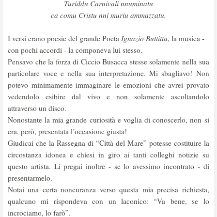
Turiddu Carnivali nnuminatu
ca comu Cristu nni muriu ammazzatu.
I versi erano poesie del grande Poeta
Ignazio Buttitta
, la musica -
con pochi accordi - la componeva lui stesso.
Pensavo che la forza di Ciccio Busacca stesse solamente nella sua
particolare voce e nella sua interpretazione. Mi sbagliavo! Non
potevo minimamente immaginare le emozioni che avrei provato
vedendolo esibire dal vivo e non solamente ascoltandolo
attraverso un disco.
Nonostante la mia grande curiosità e voglia di conoscerlo, non si
era, però, presentata l’occasione giusta!
Giudicai che la Rassegna di “Città del Mare” potesse costituire la
circostanza idonea e chiesi in giro ai tanti colleghi notizie su
questo artista. Li pregai inoltre - se lo avessimo incontrato - di
presentarmelo.
Notai una certa noncuranza verso questa mia precisa richiesta,
qualcuno mi rispondeva con un laconico: “Va bene, se lo
incrociamo, lo farò”.