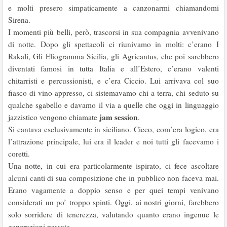
e molti presero simpaticamente a canzonarmi chiamandomi
Sirena.
I momenti più belli, però, trascorsi in sua compagnia avvenivano
di notte. Dopo gli spettacoli ci riunivamo in molti: c’erano I
Rakali, Gli Eliogramma Sicilia, gli Agricantus, che poi sarebbero
diventati famosi in tutta Italia e all’Estero, c’erano valenti
chitarristi e percussionisti, e c’era Ciccio. Lui arrivava col suo
fiasco di vino appresso, ci sistemavamo chi a terra, chi seduto su
qualche sgabello e davamo il via a quelle che oggi in linguaggio
jam session
jazzistico vengono chiamate
.
Si cantava esclusivamente in siciliano. Cicco, com’era logico, era
l’attrazione principale, lui era il leader e noi tutti gli facevamo i
coretti.
Una notte, in cui era particolarmente ispirato, ci fece ascoltare
alcuni canti di sua composizione che in pubblico non faceva mai.
Erano vagamente a doppio senso e per quei tempi venivano
considerati un po’ troppo spinti. Oggi, ai nostri giorni, farebbero
solo sorridere di tenerezza, valutando quanto erano ingenue le
generazioni passate.