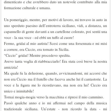
dimenticato e che avrebbero dato un notevole contributo alla mia
formazione culturale e umana.
Un pomeriggio, mentre, per motivi di lavoro, mi trovavo in auto in
uno sperduto paesino dell’entroterra siciliano, vidi, a distanza, un
capannello di gente davanti a un cartellone colorato, poi sentii una
voce - la sua voce - ed ebbi un tuffo al cuore!
Fermo, gridai al mio autista! Scesi come una forsennata e mi misi
a correre, era Ciccio, era tornato in Sicilia.
“Ciccio” gridai! Mentre procedevo spedita.
Avevo tanta voglia di riabbracciarlo! Era stata così breve la nostra
amicizia!
Ma quale fu la delusione, quando, avvicinandomi, mi accorsi che
non era Ciccio ma il fratello che faceva anche lui il cantastorie. La
voce e la figura me lo ricordavano, ma non era lui! Ciccio era
unico e inimitabile!
Tornai mogia-mogia verso la macchina e ripresi il mio cammino.
Passò qualche anno e io mi affermai nel campo della musica
tradizionale siciliana. Un’estate - non ricordo la data - mi