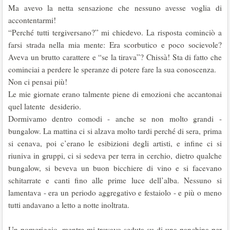
Ma avevo la netta sensazione che nessuno avesse voglia di
accontentarmi!
“Perché tutti tergiversano?” mi chiedevo. La risposta cominciò a
farsi strada nella mia mente: Era scorbutico e poco socievole?
Aveva un brutto carattere e “se la tirava”? Chissà! Sta di fatto che
cominciai a perdere le speranze di potere fare la sua conoscenza.
Non ci pensai più!
Le mie giornate erano talmente piene di emozioni che accantonai
quel latente desiderio.
Dormivamo dentro comodi - anche se non molto grandi -
bungalow. La mattina ci si alzava molto tardi perché di sera, prima
si cenava, poi c’erano le esibizioni degli artisti, e infine ci si
riuniva in gruppi, ci si sedeva per terra in cerchio, dietro qualche
bungalow, si beveva un buon bicchiere di vino e si facevano
schitarrate e canti fino alle prime luce dell’alba. Nessuno si
lamentava - era un periodo aggregativo e festaiolo - e più o meno
tutti andavano a letto a notte inoltrata.
Un pomeriggio, mentre mi trovavo seduta su di una panchina per