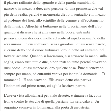
il piacere raffinato dello sguardo e della parola scambiati di
nascosto in mezzo a duecento persone, di una promessa che val
più della realtà, perché è mormorata dietro il ventaglio e in mezzo
al profumo dei fiori, allo scintillìo delle gemme e all'eccitamento
della musica. Allorché si buttarono nelle braccia l'uno dell'altro,
quando si dissero che si amavano nella bocca, entrambi
pensavano con desiderio molle ed acuto al rapido momento della
sera innanzi, in cui sottovoce, senza guardarsi, quasi senza parole,
si erano detto che il cuore turbinava loro in petto ad entrambi nel
trovarsi accanto. Quando si lasciarono, e si strinsero la mano, sulla
soglia, erano tristi tutti e due, e non tristi soltanto perché dovevano
dirsi addio - quasi mancasse loro qualche cosa. Pure si tenevano
sempre per mano, ad entrambi veniva per istinto la domanda. - Ti
rammenti? - E non osavano. Ella aveva detto che partiva
l'indomani col primo treno, ed egli la lasciava partire.
L'aveva vista allontanarsi pel viale deserto, e rimaneva là, colla
fronte contro le stecche di quella persiana. La sera calava. Un
organino suonava in lontananza alla porta di un'osteria.