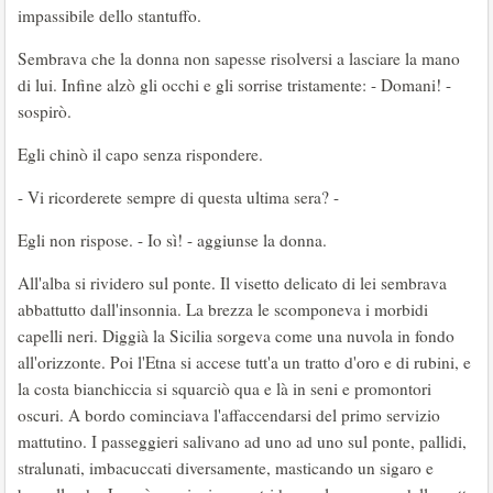
impassibile dello stantuffo.
Sembrava che la donna non sapesse risolversi a lasciare la mano
di lui. Infine alzò gli occhi e gli sorrise tristamente: - Domani! -
sospirò.
Egli chinò il capo senza rispondere.
- Vi ricorderete sempre di questa ultima sera? -
Egli non rispose. - Io sì! - aggiunse la donna.
All'alba si rividero sul ponte. Il visetto delicato di lei sembrava
abbattutto dall'insonnia. La brezza le scomponeva i morbidi
capelli neri. Diggià la Sicilia sorgeva come una nuvola in fondo
all'orizzonte. Poi l'Etna si accese tutt'a un tratto d'oro e di rubini, e
la costa bianchiccia si squarciò qua e là in seni e promontori
oscuri. A bordo cominciava l'affaccendarsi del primo servizio
mattutino. I passeggieri salivano ad uno ad uno sul ponte, pallidi,
stralunati, imbacuccati diversamente, masticando un sigaro e