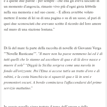
e a quelle due parole - per sempre - che ella gli aveva lasciato in
un momento d'angoscia, rimasto vivo più d'ogni gioia febbrile
nella sua memoria e nel suo cuore. - E allora avrebbe voluto
mettere il nome di lei su di una pagina o su di un sasso, al pari di
quei due sconosciuti che avevano scritto il ricordo del loro amore
sul muro di una stazione lontana.”
Di là del mare fa parte della raccolta di novelle di Giovanni Verga
""Novelle Rusticane"". "
Il mare non ha paese nemmeno lui ed è di
tutti quelli che lo stanno ad ascoltare di qua e di là dove nasce e
muore il sole
" “
Diggià la Sicilia sorgeva come una nuvola in
fondo all'orizzonte. Poi l'Etna si accese tutt'a un tratto d'oro e di
rubini, e la costa bianchiccia si squarciò qua e là in seni e
promontori oscuri. A bordo cominciava l'affaccendarsi del primo
servizio mattutino
.”
In questa novella viene trattato il tema dell’amore e della