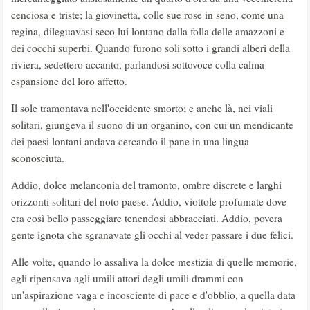
cenciosa e triste; la giovinetta, colle sue rose in seno, come una
regina, dileguavasi seco lui lontano dalla folla delle amazzoni e
dei cocchi superbi. Quando furono soli sotto i grandi alberi della
riviera, sedettero accanto, parlandosi sottovoce colla calma
espansione del loro affetto.
Il sole tramontava nell'occidente smorto; e anche là, nei viali
solitari, giungeva il suono di un organino, con cui un mendicante
dei paesi lontani andava cercando il pane in una lingua
sconosciuta.
Addio, dolce melanconia del tramonto, ombre discrete e larghi
orizzonti solitari del noto paese. Addio, viottole profumate dove
era così bello passeggiare tenendosi abbracciati. Addio, povera
gente ignota che sgranavate gli occhi al veder passare i due felici.
Alle volte, quando lo assaliva la dolce mestizia di quelle memorie,
egli ripensava agli umili attori degli umili drammi con
un'aspirazione vaga e incosciente di pace e d'obblio, a quella data