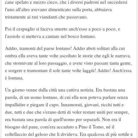
cane spelato e mezzo cieco, che i diversi padroni nel succedersi
l'uno all'altro avevano dimenticato sulla porta, abbaiava
tristamente ai rari viandanti che passavano.
Poi il cespuglio si faceva smorto anch'esso a poco a poco, e
l'assiolo si metteva a cantare nel bosco lontano.
Addio, tramonti del paese lontano! Addio abeti solitari alla cui
ombra ella aveva tante volte ascoltato le storie che egli le narrava,
che stormivate al loro passaggio, e avete visto passare tanta gente,
e sorgere e tramontare il sole tante volte laggiù! Addio! Anch'essa
è lontana.
Un giorno venne dalla città una cattiva notizia. Era bastata una
parola, di un uomo lontano, di cui ella non poteva parlare senza
impallidire e piegare il capo. Innamorati, giovani, ricchi tutti e
due, tutti e due che s'erano detti di voler restare uniti per sempre,
era bastata una parola di quell'uomo per separarli. Non era il
bisogno del pane, com'era accaduto a Pino il Tomo, né il
coltellaccio del geloso che li divideva. Era qualcosa di più sottile e