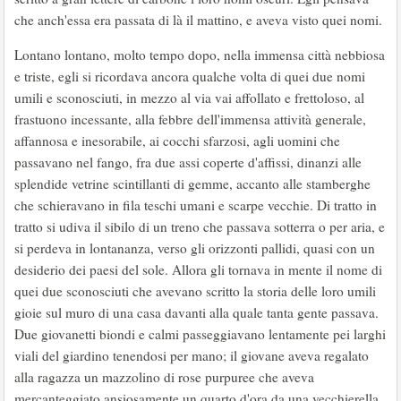
che anch'essa era passata di là il mattino, e aveva visto quei nomi.
Lontano lontano, molto tempo dopo, nella immensa città nebbiosa
e triste, egli si ricordava ancora qualche volta di quei due nomi
umili e sconosciuti, in mezzo al via vai affollato e frettoloso, al
frastuono incessante, alla febbre dell'immensa attività generale,
affannosa e inesorabile, ai cocchi sfarzosi, agli uomini che
passavano nel fango, fra due assi coperte d'affissi, dinanzi alle
splendide vetrine scintillanti di gemme, accanto alle stamberghe
che schieravano in fila teschi umani e scarpe vecchie. Di tratto in
tratto si udiva il sibilo di un treno che passava sotterra o per aria, e
si perdeva in lontananza, verso gli orizzonti pallidi, quasi con un
desiderio dei paesi del sole. Allora gli tornava in mente il nome di
quei due sconosciuti che avevano scritto la storia delle loro umili
gioie sul muro di una casa davanti alla quale tanta gente passava.
Due giovanetti biondi e calmi passeggiavano lentamente pei larghi
viali del giardino tenendosi per mano; il giovane aveva regalato
alla ragazza un mazzolino di rose purpuree che aveva
mercanteggiato ansiosamente un quarto d'ora da una vecchierella