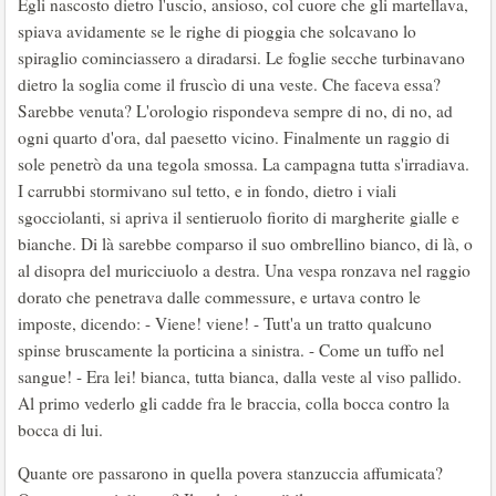
Egli nascosto dietro l'uscio, ansioso, col cuore che gli martellava,
spiava avidamente se le righe di pioggia che solcavano lo
spiraglio cominciassero a diradarsi. Le foglie secche turbinavano
dietro la soglia come il fruscìo di una veste. Che faceva essa?
Sarebbe venuta? L'orologio rispondeva sempre di no, di no, ad
ogni quarto d'ora, dal paesetto vicino. Finalmente un raggio di
sole penetrò da una tegola smossa. La campagna tutta s'irradiava.
I carrubbi stormivano sul tetto, e in fondo, dietro i viali
sgocciolanti, si apriva il sentieruolo fiorito di margherite gialle e
bianche. Di là sarebbe comparso il suo ombrellino bianco, di là, o
al disopra del muricciuolo a destra. Una vespa ronzava nel raggio
dorato che penetrava dalle commessure, e urtava contro le
imposte, dicendo: - Viene! viene! - Tutt'a un tratto qualcuno
spinse bruscamente la porticina a sinistra. - Come un tuffo nel
sangue! - Era lei! bianca, tutta bianca, dalla veste al viso pallido.
Al primo vederlo gli cadde fra le braccia, colla bocca contro la
bocca di lui.
Quante ore passarono in quella povera stanzuccia affumicata?