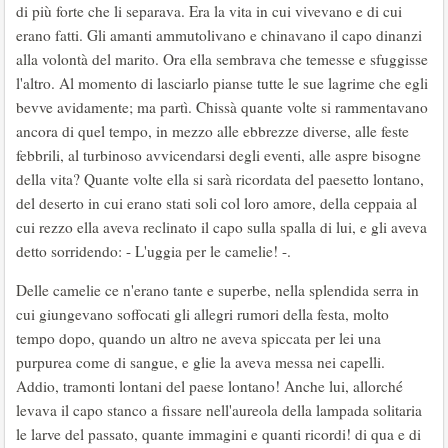
di più forte che li separava. Era la vita in cui vivevano e di cui
erano fatti. Gli amanti ammutolivano e chinavano il capo dinanzi
alla volontà del marito. Ora ella sembrava che temesse e sfuggisse
l'altro. Al momento di lasciarlo pianse tutte le sue lagrime che egli
bevve avidamente; ma partì. Chissà quante volte si rammentavano
ancora di quel tempo, in mezzo alle ebbrezze diverse, alle feste
febbrili, al turbinoso avvicendarsi degli eventi, alle aspre bisogne
della vita? Quante volte ella si sarà ricordata del paesetto lontano,
del deserto in cui erano stati soli col loro amore, della ceppaia al
cui rezzo ella aveva reclinato il capo sulla spalla di lui, e gli aveva
detto sorridendo: - L'uggia per le camelie! -.
Delle camelie ce n'erano tante e superbe, nella splendida serra in
cui giungevano soffocati gli allegri rumori della festa, molto
tempo dopo, quando un altro ne aveva spiccata per lei una
purpurea come di sangue, e glie la aveva messa nei capelli.
Addio, tramonti lontani del paese lontano! Anche lui, allorché
levava il capo stanco a fissare nell'aureola della lampada solitaria
le larve del passato, quante immagini e quanti ricordi! di qua e di