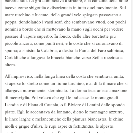
barcollando. La grù cominciava a stridere, e la canzone della notte
taceva come sbigottita e disorientata in tutto quel movimento. Sul
mare turchino e lucente, delle grandi vele spiegate passavano a
poppa, dondolando i vasti scafi che sembravano vuoti, con pochi
uomini a bordo che si mettevano la mano sugli occhi per vedere
passare il vapore superbo. In fondo, delle altre barchette più
piccole ancora, come punti neri, e le coste che si coronavano di
spuma; a sinistra la Calabria, a destra la Punta del Faro sabbiosa,
Cariddi che allungava le braccia bianche verso Scilla rocciosa e
altera.
All'improvviso, nella lunga linea della costa che sembrava unita,
si aperse lo stretto come un fiume turchino, e al di là il mare che si
allargava nuovamente, sterminato. La donna fece un'esclamazione
di meraviglia. Poi voleva che egli le indicasse le montagne di
Licodia e di Piana di Catania, o il Biviere di Lentini dalle sponde
piatte. Egli le accennava da lontano, dietro le montagne azzurre,
le linee larghe e melanconiche della pianura biancastra, le chine
molli e grigie d'ulivi, le rupi aspre di fichidindia, le alpestri