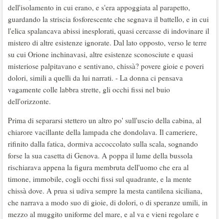
dell'isolamento in cui erano, e s'era appoggiata al parapetto,
guardando la striscia fosforescente che segnava il battello, e in cui
l'elica spalancava abissi inesplorati, quasi cercasse di indovinare il
mistero di altre esistenze ignorate. Dal lato opposto, verso le terre
su cui Orione inchinavasi, altre esistenze sconosciute e quasi
misteriose palpitavano e sentivano, chissà? povere gioie e poveri
dolori, simili a quelli da lui narrati. - La donna ci pensava
vagamente colle labbra strette, gli occhi fissi nel buio
dell'orizzonte.
Prima di separarsi stettero un altro po' sull'uscio della cabina, al
chiarore vacillante della lampada che dondolava. Il cameriere,
rifinito dalla fatica, dormiva accoccolato sulla scala, sognando
forse la sua casetta di Genova. A poppa il lume della bussola
rischiarava appena la figura membruta dell'uomo che era al
timone, immobile, cogli occhi fissi sul quadrante, e la mente
chissà dove. A prua si udiva sempre la mesta cantilena siciliana,
che narrava a modo suo di gioie, di dolori, o di speranze umili, in
mezzo al muggito uniforme del mare, e al va e vieni regolare e