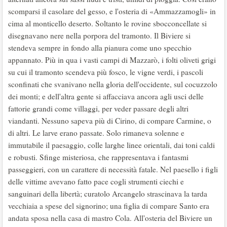
scomparsi il casolare del gesso, e l'osteria di «Ammazzamogli» in
cima al monticello deserto. Soltanto le rovine sbocconcellate si
disegnavano nere nella porpora del tramonto. Il Biviere si
stendeva sempre in fondo alla pianura come uno specchio
appannato. Più in qua i vasti campi di Mazzarò, i folti oliveti grigi
su cui il tramonto scendeva più fosco, le vigne verdi, i pascoli
sconfinati che svanivano nella gloria dell'occidente, sul cocuzzolo
dei monti; e dell'altra gente si affacciava ancora agli usci delle
fattorie grandi come villaggi, per veder passare degli altri
viandanti. Nessuno sapeva più di Cirino, di compare Carmine, o
di altri. Le larve erano passate. Solo rimaneva solenne e
immutabile il paesaggio, colle larghe linee orientali, dai toni caldi
e robusti. Sfinge misteriosa, che rappresentava i fantasmi
passeggieri, con un carattere di necessità fatale. Nel paesello i figli
delle vittime avevano fatto pace cogli strumenti ciechi e
sanguinari della libertà; curatolo Arcangelo strascinava la tarda
vecchiaia a spese del signorino; una figlia di compare Santo era
andata sposa nella casa di mastro Cola. All'osteria del Biviere un