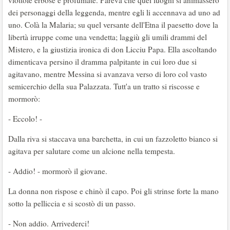
viottole erbose e profumate. Pareva che quei luoghi si animassero
dei personaggi della leggenda, mentre egli li accennava ad uno ad
uno. Colà la Malaria; su quel versante dell'Etna il paesetto dove la
libertà irruppe come una vendetta; laggiù gli umili drammi del
Mistero, e la giustizia ironica di don Licciu Papa. Ella ascoltando
dimenticava persino il dramma palpitante in cui loro due si
agitavano, mentre Messina si avanzava verso di loro col vasto
semicerchio della sua Palazzata. Tutt'a un tratto si riscosse e
mormorò:
- Eccolo! -
Dalla riva si staccava una barchetta, in cui un fazzoletto bianco si
agitava per salutare come un alcione nella tempesta.
- Addio! - mormorò il giovane.
La donna non rispose e chinò il capo. Poi gli strinse forte la mano
sotto la pelliccia e si scostò di un passo.
- Non addio. Arrivederci!