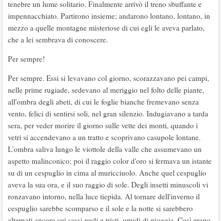
tenebre un lume solitario. Finalmente arrivò il treno sbuffante e
impennacchiato. Partirono insieme; andarono lontano, lontano, in
mezzo a quelle montagne misteriose di cui egli le aveva parlato,
che a lei sembrava di conoscere.
Per sempre!
Per sempre. Essi si levavano col giorno, scorazzavano pei campi,
nelle prime rugiade, sedevano al meriggio nel folto delle piante,
all'ombra degli abeti, di cui le foglie bianche fremevano senza
vento, felici di sentirsi soli, nel gran silenzio. Indugiavano a tarda
sera, per veder morire il giorno sulle vette dei monti, quando i
vetri si accendevano a un tratto e scoprivano casupole lontane.
L'ombra saliva lungo le viottole della valle che assumevano un
aspetto malinconico; poi il raggio color d'oro si fermava un istante
su di un cespuglio in cima al muricciuolo. Anche quel cespuglio
aveva la sua ora, e il suo raggio di sole. Degli insetti minuscoli vi
ronzavano intorno, nella luce tiepida. Al tornare dell'inverno il
cespuglio sarebbe scomparso e il sole e la notte si sarebbero
alternati ancora sui sassi nudi e tristi, umidi di pioggia. Così erano