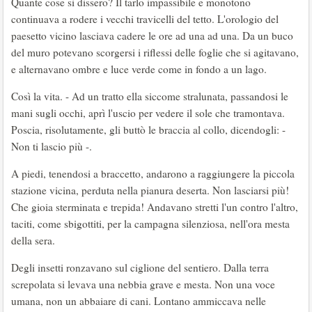
Quante cose si dissero? Il tarlo impassibile e monotono
continuava a rodere i vecchi travicelli del tetto. L'orologio del
paesetto vicino lasciava cadere le ore ad una ad una. Da un buco
del muro potevano scorgersi i riflessi delle foglie che si agitavano,
e alternavano ombre e luce verde come in fondo a un lago.
Così la vita. - Ad un tratto ella siccome stralunata, passandosi le
mani sugli occhi, aprì l'uscio per vedere il sole che tramontava.
Poscia, risolutamente, gli buttò le braccia al collo, dicendogli: -
Non ti lascio più -.
A piedi, tenendosi a braccetto, andarono a raggiungere la piccola
stazione vicina, perduta nella pianura deserta. Non lasciarsi più!
Che gioia sterminata e trepida! Andavano stretti l'un contro l'altro,
taciti, come sbigottiti, per la campagna silenziosa, nell'ora mesta
della sera.
Degli insetti ronzavano sul ciglione del sentiero. Dalla terra
screpolata si levava una nebbia grave e mesta. Non una voce
umana, non un abbaiare di cani. Lontano ammiccava nelle