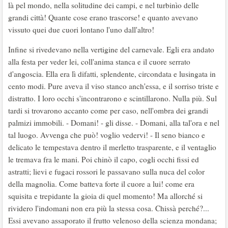
là pel mondo, nella solitudine dei campi, e nel turbinìo delle
grandi città! Quante cose erano trascorse! e quanto avevano
vissuto quei due cuori lontano l'uno dall'altro!
Infine si rivedevano nella vertigine del carnevale. Egli era andato
alla festa per veder lei, coll'anima stanca e il cuore serrato
d'angoscia. Ella era lì difatti, splendente, circondata e lusingata in
cento modi. Pure aveva il viso stanco anch'essa, e il sorriso triste e
distratto. I loro occhi s'incontrarono e scintillarono. Nulla più. Sul
tardi si trovarono accanto come per caso, nell'ombra dei grandi
palmizi immobili. - Domani! - gli disse. - Domani, alla tal'ora e nel
tal luogo. Avvenga che può! voglio vedervi! - Il seno bianco e
delicato le tempestava dentro il merletto trasparente, e il ventaglio
le tremava fra le mani. Poi chinò il capo, cogli occhi fissi ed
astratti; lievi e fugaci rossori le passavano sulla nuca del color
della magnolia. Come batteva forte il cuore a lui! come era
squisita e trepidante la gioia di quel momento! Ma allorché si
rividero l'indomani non era più la stessa cosa. Chissà perché?...
Essi avevano assaporato il frutto velenoso della scienza mondana;