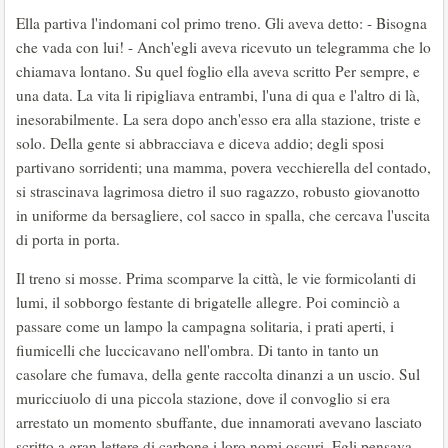
Ella partiva l'indomani col primo treno. Gli aveva detto: - Bisogna
che vada con lui! - Anch'egli aveva ricevuto un telegramma che lo
chiamava lontano. Su quel foglio ella aveva scritto Per sempre, e
una data. La vita li ripigliava entrambi, l'una di qua e l'altro di là,
inesorabilmente. La sera dopo anch'esso era alla stazione, triste e
solo. Della gente si abbracciava e diceva addio; degli sposi
partivano sorridenti; una mamma, povera vecchierella del contado,
si strascinava lagrimosa dietro il suo ragazzo, robusto giovanotto
in uniforme da bersagliere, col sacco in spalla, che cercava l'uscita
di porta in porta.
Il treno si mosse. Prima scomparve la città, le vie formicolanti di
lumi, il sobborgo festante di brigatelle allegre. Poi cominciò a
passare come un lampo la campagna solitaria, i prati aperti, i
fiumicelli che luccicavano nell'ombra. Di tanto in tanto un
casolare che fumava, della gente raccolta dinanzi a un uscio. Sul
muricciuolo di una piccola stazione, dove il convoglio si era
arrestato un momento sbuffante, due innamorati avevano lasciato
scritto a gran lettere di carbone i loro nomi oscuri. Egli pensava