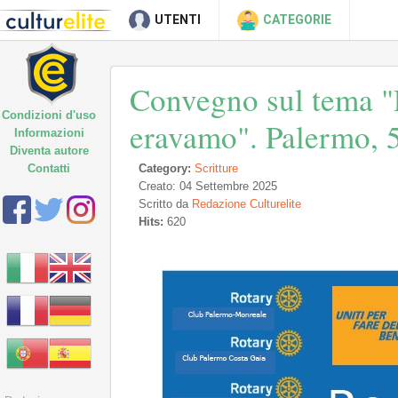
UTENTI
CATEGORIE
Convegno sul tema 
Condizioni d'uso
eravamo". Palermo, 
Informazioni
Diventa autore
Contatti
Category:
Scritture
Creato: 04 Settembre 2025
Scritto da
Redazione Culturelite
Hits:
620