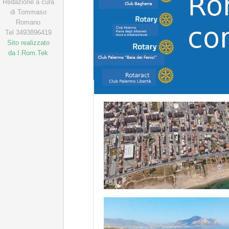
Redazione a cura
di Tommaso
Romano
Tel 3493896419
Sito realizzato
da I.Rom.Tek