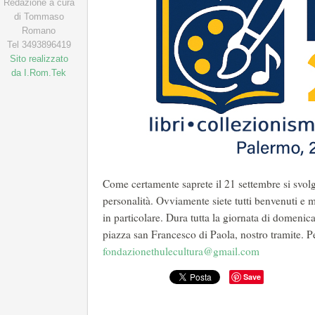
Redazione a cura
di Tommaso
Romano
Tel 3493896419
Sito realizzato
da I.Rom.Tek
Come certamente saprete il 21 settembre si svolgerà
personalità. Ovviamente siete tutti benvenuti e m
in particolare. Dura tutta la giornata di domenic
piazza san Francesco di Paola, nostro tramite. P
fondazionethulecultura@gmail.com
Save