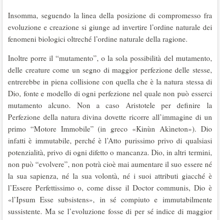
Insomma, seguendo la linea della posizione di compromesso fra
evoluzione e creazione si giunge ad invertire l’ordine naturale dei
fenomeni biologici oltreché l’ordine naturale della ragione.
Inoltre porre il “mutamento”, o la sola possibilità del mutamento,
delle creature come un segno di maggior perfezione delle stesse,
entrerebbe in piena collisione con quella che è la natura stessa di
Dio, fonte e modello di ogni perfezione nel quale non può esserci
mutamento alcuno. Non a caso Aristotele per definire la
Perfezione della natura divina dovette ricorre all’immagine di un
primo “Motore Immobile” (in greco «Kinùn Akìneton»). Dio
infatti è immutabile, perché è l’Atto purissimo privo di qualsiasi
potenzialità, privo di ogni difetto o mancanza. Dio, in altri termini,
non può “evolvere”, non potrà cioè mai aumentare il suo essere né
la sua sapienza, né la sua volontà, né i suoi attributi giacché è
l’Essere Perfettissimo o, come disse il Doctor communis, Dio è
«l’Ipsum Esse subsistens», in sé compiuto e immutabilmente
sussistente. Ma se l’evoluzione fosse di per sé indice di maggior