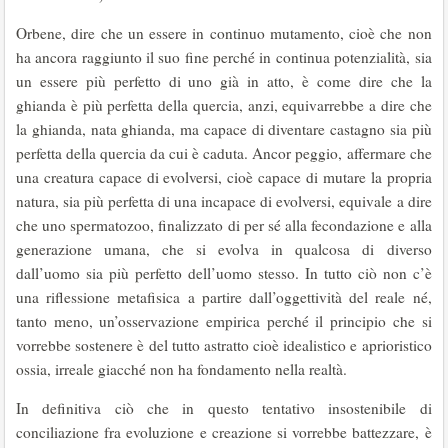
Orbene, dire che un essere in continuo mutamento, cioè che non
ha ancora raggiunto il suo fine perché in continua potenzialità, sia
un essere più perfetto di uno già in atto, è come dire che la
ghianda è più perfetta della quercia, anzi, equivarrebbe a dire che
la ghianda, nata ghianda, ma capace di diventare castagno sia più
perfetta della quercia da cui è caduta. Ancor peggio, affermare che
una creatura capace di evolversi, cioè capace di mutare la propria
natura, sia più perfetta di una incapace di evolversi, equivale a dire
che uno spermatozoo, finalizzato di per sé alla fecondazione e alla
generazione umana, che si evolva in qualcosa di diverso
dall’uomo sia più perfetto dell’uomo stesso. In tutto ciò non c’è
una riflessione metafisica a partire dall’oggettività del reale né,
tanto meno, un’osservazione empirica perché il principio che si
vorrebbe sostenere è del tutto astratto cioè idealistico e aprioristico
ossia, irreale giacché non ha fondamento nella realtà.
In definitiva ciò che in questo tentativo insostenibile di
conciliazione fra evoluzione e creazione si vorrebbe battezzare, è