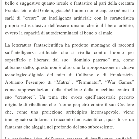
bello e suggestivo quanto irreale e fantastico al pari della creatura
Frankestein o del Golem, giacché l’uomo non è capace (né mai lo
sarà) di “creare” un intelligenza artificiale con la caratteristica
propria ed esclusiva dell’essere umano che è il libero arbitrio,
ovvero la capacità di autodeterminarsi al bene o al male.
La letteratura fantascientifica ha prodotto montagne di racconti
sull’intelligenza artificiale che si rivolta contro l’uomo per
sopraffarlo e liberarsi dal suo “dominio paterno” ma, come
abbiamo detto, questo non è altro che la riproposizione in chiave
tecnologico-digitale del mito di Calibano e di Frankestein.
Abbiamo l’esempio di “Matrix”, “Terminator”, “War Games”
come rappresentazioni della ribellione della macchina contro il
suo “creatore”. Un tema che evoca quell’ancestrale peccato
originale di ribellione che l’uomo perpetrò contro il suo Creatore
che, come una proiezione archetipica inconsapevole, viene
immaginato sottoforma di racconto fantascientifico, quasi fosse un
fantasma che aleggia nel profondo del suo subcosciente.
La medesima idea dell’uomo creatore di intelligenze artificiali-