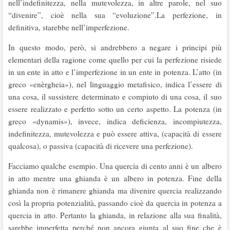
nell’indefinitezza, nella mutevolezza, in altre parole, nel suo
“divenire”, cioè nella sua “evoluzione”.La perfezione, in
definitiva, starebbe nell’imperfezione.
In questo modo, però, si andrebbero a negare i principi più
elementari della ragione come quello per cui la perfezione risiede
in un ente in atto e l’imperfezione in un ente in potenza. L’atto (in
greco «enèrgheia»), nel linguaggio metafisico, indica l’essere di
una cosa, il sussistere determinato e compiuto di una cosa, il suo
essere realizzato e perfetto sotto un certo aspetto. La potenza (in
greco «dynamis»), invece, indica deficienza, incompiutezza,
indefinitezza, mutevolezza e può essere attiva, (capacità di essere
qualcosa), o passiva (capacità di ricevere una perfezione).
Facciamo qualche esempio. Una quercia di cento anni è un albero
in atto mentre una ghianda è un albero in potenza. Fine della
ghianda non è rimanere ghianda ma divenire quercia realizzando
così la propria potenzialità, passando cioè da quercia in potenza a
quercia in atto. Pertanto la ghianda, in relazione alla sua finalità,
sarebbe imperfetta perché non ancora giunta al suo fine che è