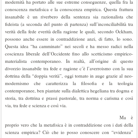
modernità ha portato alle sue estreme conseguenze, quella fra la
conoscenza metafisica e la conoscenza empirica. Questa frattura
insanabile è un riverbero della sentenza sia razionalista che
fideista (a seconda del punto di partenza) sull’inconciliabilità tra
verità della fede everità della ragione le quali, secondo Ockham,
possono anche essere in contraddizione anzi, di fatto, lo sono.
Questa idea “ha camminato” nei secoli e ha messo radici nella
coscienza liberale dell’Occidente fino allo scetticismo empirico-
materialista contemporaneo. In realtà, all’origine di questo
divorzio insanabile tra fede e ragione c’è l’averroismo con la sua
dottrina della “doppia verità”, oggi tornato in auge grazie al neo-
modernismo che caratterizza la filosofia e la teologia
contemporanee, ben piantate sulla dialettica hegeliana tra dogma e
storia, tra dottrina e prassi pastorale, tra norma e carisma e così
via, tra fede e scienza e così via.
Ma è
proprio vero che la metafisica è in contraddizione con i dati della
scienza empirica? Ciò che io posso conoscere con “evidenza”