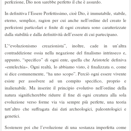
perfezione, Dio non sarebbe perfetto il che è assurdo.
In definitiva l’Essere Perfettissimo, cioè Dio, è immutabile, stabile,
eterno, semplice, ragion per cui anche nell’ordine del creato le
perfezioni particolari e finite di ogni creatura sono caratterizzate
dalla stabilità e dalla definitività dell’essere di cui partecipano.
L’“evoluzionismo creazionista”, inoltre, cade in un’altra
contraddizione ossia nella negazione del finalismo intrinseco e,
appunto, “specifico” di ogni ente, quella che Aristotele definiva
«entelechìa». Ogni realtà, lo abbiamo visto, è finalizzata o, come
si dice comunemente, “ha uno scopo”. Perciò ogni essere vivente
esiste per assolvere ad un compito specifico, proprio e
inalienabile. Ma inserire il principio evolutivo nell’ordine della
natura significherebbe ridurre il fine di ogni creatura alla sola
evoluzione verso forme via via sempre più perfette, una teoria
tutt’altro che suffragata dai dati archeologici, paleontologici e
genetici.
Sostenere poi che l’evoluzione di una sostanza imperfetta come