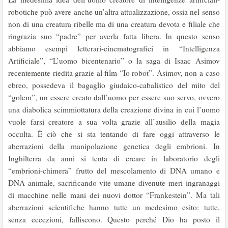
robotiche può avere anche un’altra attualizzazione, ossia nel senso
non di una creatura ribelle ma di una creatura devota e filiale che
ringrazia suo “padre” per averla fatta libera. In questo senso
abbiamo esempi letterari-cinematografici in “Intelligenza
Artificiale”, “L’uomo bicentenario” o la saga di Isaac Asimov
recentemente riedita grazie al film “Io robot”. Asimov, non a caso
ebreo, possedeva il bagaglio giudaico-cabalistico del mito del
“golem”, un essere creato dall’uomo per essere suo servo, ovvero
una diabolica scimmiottatura della creazione divina in cui l’uomo
vuole farsi creatore a sua volta grazie all’ausilio della magia
occulta. È ciò che si sta tentando di fare oggi attraverso le
aberrazioni della manipolazione genetica degli embrioni. In
Inghilterra da anni si tenta di creare in laboratorio degli
“embrioni-chimera” frutto del mescolamento di DNA umano e
DNA animale, sacrificando vite umane divenute meri ingranaggi
di macchine nelle mani dei nuovi dottor “Frankestein”. Ma tali
aberrazioni scientifiche hanno tutte un medesimo esito: tutte,
senza eccezioni, falliscono. Questo perché Dio ha posto il