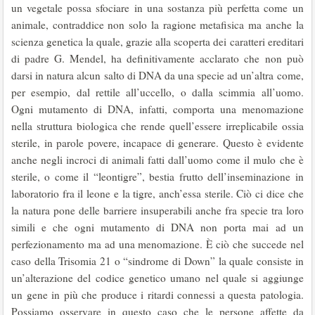
un vegetale possa sfociare in una sostanza più perfetta come un
animale, contraddice non solo la ragione metafisica ma anche la
scienza genetica la quale, grazie alla scoperta dei caratteri ereditari
di padre G. Mendel, ha definitivamente acclarato che non può
darsi in natura alcun salto di DNA da una specie ad un’altra come,
per esempio, dal rettile all’uccello, o dalla scimmia all’uomo.
Ogni mutamento di DNA, infatti, comporta una menomazione
nella struttura biologica che rende quell’essere irreplicabile ossia
sterile, in parole povere, incapace di generare. Questo è evidente
anche negli incroci di animali fatti dall’uomo come il mulo che è
sterile, o come il “leontigre”, bestia frutto dell’inseminazione in
laboratorio fra il leone e la tigre, anch’essa sterile. Ciò ci dice che
la natura pone delle barriere insuperabili anche fra specie tra loro
simili e che ogni mutamento di DNA non porta mai ad un
perfezionamento ma ad una menomazione. È ciò che succede nel
caso della Trisomia 21 o “sindrome di Down” la quale consiste in
un’alterazione del codice genetico umano nel quale si aggiunge
un gene in più che produce i ritardi connessi a questa patologia.
Possiamo osservare in questo caso che le persone affette da