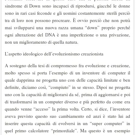
sindrome di Down sono incapaci di riprodursi, giacché le donne
sono in rari casi feconde e gli uomini costantemente sterili perciò
tra di loro non possono procreare. È ovvio perciò che non potrà
mai svilupparsi una nuova razza umana “down” proprio perché
ogni alterazione del DNA è una imperfezione o una privazione,
non un miglioramento di quella natura.
L’aspetto ideologico dell’evoluzionismo creazionista
A sostegno della tesi di compromesso fra evoluzione e creazione,
molto spesso si porta l’esempio di un inventore di computer il
quale dapprima ne progetta uno con delle capacità limitate e ben
definite, diciamo così, “compiuto” in se stesso. Dipoi ne progetta
uno con la capacità di migliorarsi da sé, prima di aggiornarsi e poi
di trasformarsi in un computer diverso e più perfetto da come era
quando venne “acceso” la prima volta. Certo, si dice, l’inventore
aveva previsto questo suo cambiamento ed anzi è stato lui ad
inserire questa capacità di evolversi in un “super computer” in
quel primo calcolatore “primordiale”. Ma questo è un esempio