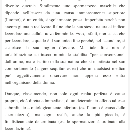
divenire quercia. Similmente uno spermatozoo maschile che
dipende nell’essere da una causa immensamente superiore
(l’uomo), è un entità, singolarmente presa, imperfetta perché non
ancora giunta a realizzare il fine che la sua stessa natura ci indica:
fecondare una cellula uovo femminile. Esso, infatti, non esiste che
per fecondare, e quello è il suo unico fine perché, nel fecondare, si
esaurisce la sua ragion d’essere. Ma tale fine non è
un’attribuzione estrinseco-nominale stabilita “per convenzione”
dall’uomo, ma è iscritto nella sua natura che si manifesta nel suo
comportamento («agere sequitur esse») che un qualsiasi medico
può oggettivamente osservare non appena esso entra
nell’organismo della donna.
Dunque, riassumendo, non solo ogni realtà perfetta è causa
propria, cioè diretta e immediata, di un determinato effetto ad essa
subordinato e ontologicamente inferiore (es. l’uomo è causa dello
spermatozoo), ma ogni realtà, anche la più piccola, è
finalisticamente determinata (es. lo spermatozoo è ordinato alla
fecondazione).