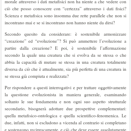
morale attraverso i dati metafisici non ha niente a che vedere con
ciò che posso conoscere con “certezza” attraverso i dati fisici?
Scienza e metafisica sono insomma due rette parallele che non si
incontrano mai e se si incontrano non hanno niente da dirsi?
Secondo quesito da considerare: è sostenibile armonizzare
“creazione” ed “evoluzione”? Si può ammettere l’evoluzione a
partire dalla creazione? E poi, è sostenibile l’affermazione
secondo la quale una creatura che si evolva da se stessa o che
abbia la capacità di mutare se stessa in una creatura totalmente
diversa da ciò che è attualmente, sia più perfetta di una creatura in
se stessa già compiuta e realizzata?
Per rispondere a questi interrogativi e per trattare oggettivamente
la questione evoluzionista in maniera generale, esaminando
soltanto le sue fondamenta e non ogni suo aspetto strutturale
secondario, bisognerà adottare due prospettive complementari:
quella metafisico-ontologica e quella scientifico-fenomenica. Le
due, infatti, non si escludono a vicenda al contrario si completano
e sostengono reciprocamente, e ciò che deve essere assolutamente