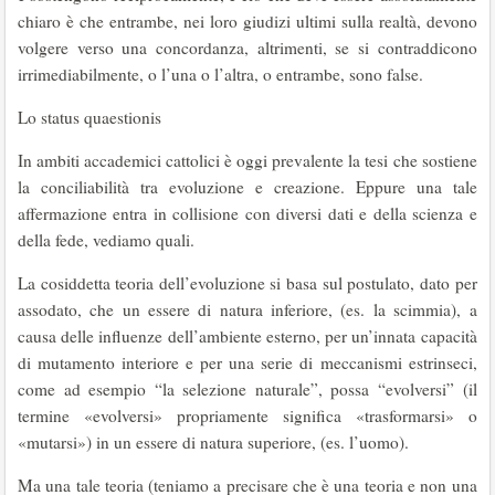
chiaro è che entrambe, nei loro giudizi ultimi sulla realtà, devono
volgere verso una concordanza, altrimenti, se si contraddicono
irrimediabilmente, o l’una o l’altra, o entrambe, sono false.
Lo status quaestionis
In ambiti accademici cattolici è oggi prevalente la tesi che sostiene
la conciliabilità tra evoluzione e creazione. Eppure una tale
affermazione entra in collisione con diversi dati e della scienza e
della fede, vediamo quali.
La cosiddetta teoria dell’evoluzione si basa sul postulato, dato per
assodato, che un essere di natura inferiore, (es. la scimmia), a
causa delle influenze dell’ambiente esterno, per un’innata capacità
di mutamento interiore e per una serie di meccanismi estrinseci,
come ad esempio “la selezione naturale”, possa “evolversi” (il
termine «evolversi» propriamente significa «trasformarsi» o
«mutarsi») in un essere di natura superiore, (es. l’uomo).
Ma una tale teoria (teniamo a precisare che è una teoria e non una