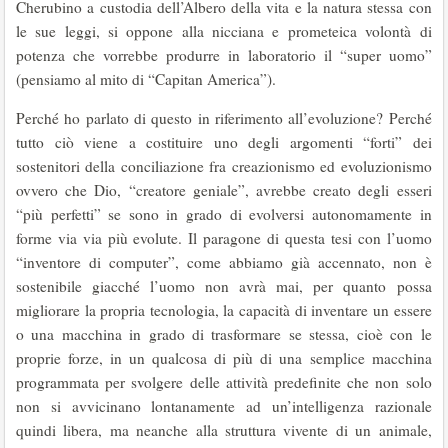
Cherubino a custodia dell’Albero della vita e la natura stessa con
le sue leggi, si oppone alla nicciana e prometeica volontà di
potenza che vorrebbe produrre in laboratorio il “super uomo”
(pensiamo al mito di “Capitan America”).
Perché ho parlato di questo in riferimento all’evoluzione? Perché
tutto ciò viene a costituire uno degli argomenti “forti” dei
sostenitori della conciliazione fra creazionismo ed evoluzionismo
ovvero che Dio, “creatore geniale”, avrebbe creato degli esseri
“più perfetti” se sono in grado di evolversi autonomamente in
forme via via più evolute. Il paragone di questa tesi con l’uomo
“inventore di computer”, come abbiamo già accennato, non è
sostenibile giacché l’uomo non avrà mai, per quanto possa
migliorare la propria tecnologia, la capacità di inventare un essere
o una macchina in grado di trasformare se stessa, cioè con le
proprie forze, in un qualcosa di più di una semplice macchina
programmata per svolgere delle attività predefinite che non solo
non si avvicinano lontanamente ad un’intelligenza razionale
quindi libera, ma neanche alla struttura vivente di un animale,