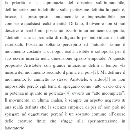
la priorità e la supremazia del divenire sull’immutabile,
dell’imperfezione indefinibile sulla perfezione definita la quale è,
invece, il presupposto fondamentale e imprescindibile per
conoscere qualsiasi realtà o entità. Di fatto, il divenire non si può
descrivere perché non possiamo fissarlo in un momento, appunto,
“definito” che ci permetta di raffigurarlo per individuarne i tratti
essenziali. Possiamo soltanto percepirlo ed “intuirlo” come il
movimento costante a cui ogni realtà visibile è sottoposta per il
suo essere inserita nella dimensione spazio-temporale. A questo
proposito Aristotele con grande intuizione definì il tempo «la
misura del movimento secondo il prima e il poi»
[2]
. Ma definire il
movimento, lo ammette lo stesso Aristotele, è arduo
[3]
se non
impossibile perciò egli tenta di spiegarlo come «atto di ciò che è
in potenza in quanto in potenza»
[4]
ovvero un “atto incompleto”.
Il movimento, in ultima analisi, è sempre un aspetto negativo di
una realtà definita che la scienza empirica di per sé non può né
spiegare né oggettivare perché è un sostrato comune all’essere
delle creature finite che sfugge alla sperimentazione in
laboratorio.