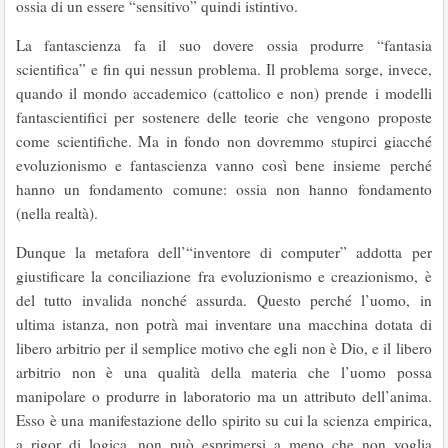
ossia di un essere “sensitivo” quindi istintivo.
La fantascienza fa il suo dovere ossia produrre “fantasia
scientifica” e fin qui nessun problema. Il problema sorge, invece,
quando il mondo accademico (cattolico e non) prende i modelli
fantascientifici per sostenere delle teorie che vengono proposte
come scientifiche. Ma in fondo non dovremmo stupirci giacché
evoluzionismo e fantascienza vanno così bene insieme perché
hanno un fondamento comune: ossia non hanno fondamento
(nella realtà).
Dunque la metafora dell’“inventore di computer” addotta per
giustificare la conciliazione fra evoluzionismo e creazionismo, è
del tutto invalida nonché assurda. Questo perché l’uomo, in
ultima istanza, non potrà mai inventare una macchina dotata di
libero arbitrio per il semplice motivo che egli non è Dio, e il libero
arbitrio non è una qualità della materia che l’uomo possa
manipolare o produrre in laboratorio ma un attributo dell’anima.
Esso è una manifestazione dello spirito su cui la scienza empirica,
a rigor di logica, non può esprimersi a meno che non voglia