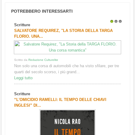
POTREBBERO INTERESSARTI
Scritture
1
2
3
SALVATORE REQUIREZ, "LA STORIA DELLA TARGA
FLORIO. UNA...
Scritto da
Redazione Culturelite
Non solo una corsa di automobili che ha visto sfilare, per tre
quarti del secolo scorso, i più grand...
Leggi tutto
Scritture
“L'OMICIDIO RAMELLI: IL TEMPO DELLE CHIAVI
INGLESI” DI...