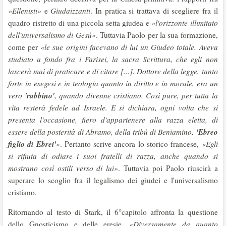
«Ellenisti»
e
Giudaizzanti
. In pratica si trattava di scegliere fra il
quadro ristretto di una piccola setta giudea e
«l'orizzonte illimitato
dell'universalismo di Gesù»
. Tuttavia Paolo per la sua formazione,
come per
«le sue origini facevano di lui un Giudeo totale. Aveva
studiato a fondo fra i Farisei, la sacra Scrittura, che egli non
lascerà mai di praticare e di citare [...]. Dottore della legge, tanto
forte in esegesi e in teologia quanto in diritto e in morale, era un
'rabbino'
vero
, quando divenne cristiano. Così pure, per tutta la
vita resterà fedele ad Israele. E si dichiara, ogni volta che si
presenta l'occasione, fiero d'appartenere alla razza eletta, di
'Ebreo
essere della posterità di Abramo, della tribù di Beniamino,
figlio di Ebrei'
»
. Pertanto scrive ancora lo storico francese,
«Egli
si rifiuta di odiare i suoi fratelli di razza, anche quando si
mostrano così ostili verso di lui»
. Tuttavia poi Paolo riuscirà a
superare lo scoglio fra il legalismo dei giudei e l'universalismo
cristiano.
Ritornando al testo di Stark, il 6°capitolo affronta la questione
dello Gnosticismo e delle eresie.
«Diversamente da quanto