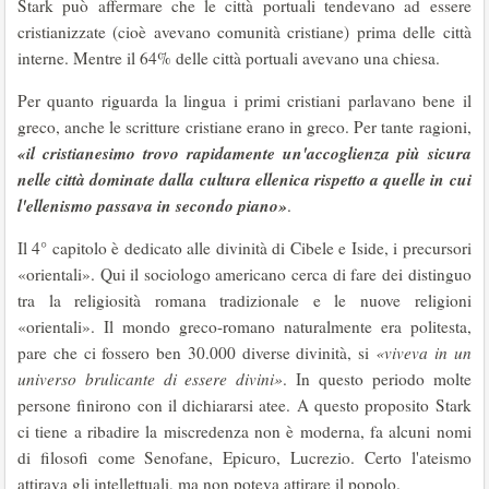
Stark può affermare che le città portuali tendevano ad essere
cristianizzate (cioè avevano comunità cristiane) prima delle città
interne. Mentre il 64% delle città portuali avevano una chiesa.
Per quanto riguarda la lingua i primi cristiani parlavano bene il
greco, anche le scritture cristiane erano in greco. Per tante ragioni,
«il cristianesimo trovo rapidamente un'accoglienza più sicura
nelle città dominate dalla cultura ellenica rispetto a quelle in cui
l'ellenismo passava in secondo piano»
.
Il 4° capitolo è dedicato alle divinità di Cibele e Iside, i precursori
«orientali». Qui il sociologo americano cerca di fare dei distinguo
tra la religiosità romana tradizionale e le nuove religioni
«orientali». Il mondo greco-romano naturalmente era politesta,
pare che ci fossero ben 30.000 diverse divinità, si
«viveva in un
universo brulicante di essere divini»
. In questo periodo molte
persone finirono con il dichiararsi atee. A questo proposito Stark
ci tiene a ribadire la miscredenza non è moderna, fa alcuni nomi
di filosofi come Senofane, Epicuro, Lucrezio. Certo l'ateismo
attirava gli intellettuali, ma non poteva attirare il popolo.