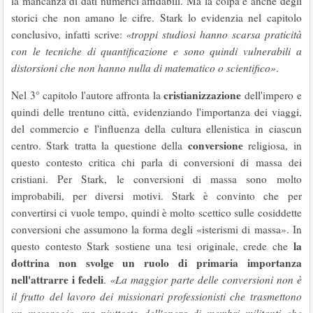
la mancanza di dati numerici affidabili. Ma la colpa è anche degli
storici che non amano le cifre. Stark lo evidenzia nel capitolo
conclusivo, infatti scrive:
«troppi studiosi hanno scarsa praticità
con le tecniche di quantificazione e sono quindi vulnerabili a
distorsioni che non hanno nulla di matematico o scientifico»
.
cristianizzazione
Nel 3° capitolo l'autore affronta la
dell'impero e
quindi delle trentuno città, evidenziando l'importanza dei viaggi,
del commercio e l'influenza della cultura ellenistica in ciascun
conversione
centro. Stark tratta la questione della
religiosa, in
questo contesto critica chi parla di conversioni di massa dei
cristiani. Per Stark, le conversioni di massa sono molto
improbabili, per diversi motivi. Stark è convinto che per
convertirsi ci vuole tempo, quindi è molto scettico sulle cosiddette
conversioni che assumono la forma degli «isterismi di massa». In
la
questo contesto Stark sostiene una tesi originale, crede che
dottrina non svolge un ruolo di primaria importanza
nell'attrarre i fedeli
.
«La maggior parte delle conversioni non è
il frutto del lavoro dei missionari professionisti che trasmettono