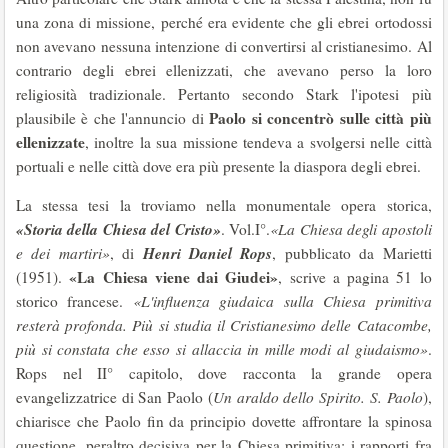
una zona di missione, perché era evidente che gli ebrei ortodossi
non avevano nessuna intenzione di convertirsi al cristianesimo. Al
contrario degli ebrei ellenizzati, che avevano perso la loro
religiosità tradizionale. Pertanto secondo Stark l'ipotesi più
Paolo si concentrò sulle città più
plausibile è che l'annuncio di
ellenizzate
, inoltre la sua missione tendeva a svolgersi nelle città
portuali e nelle città dove era più presente la diaspora degli ebrei.
La stessa tesi la troviamo nella monumentale opera storica,
«Storia della Chiesa del Cristo»
. Vol.I°.
«La Chiesa degli apostoli
Henri Daniel Rops
e dei martiri»
, di
, pubblicato da Marietti
«La Chiesa viene dai Giudei»
(1951).
, scrive a pagina 51 lo
storico francese.
«L'influenza giudaica sulla Chiesa primitiva
resterà profonda. Più si studia il Cristianesimo delle Catacombe,
più si constata che esso si allaccia in mille modi al giudaismo»
.
Rops nel II° capitolo, dove racconta la grande opera
evangelizzatrice di San Paolo (
Un araldo dello Spirito. S. Paolo
),
chiarisce che Paolo fin da principio dovette affrontare la spinosa
questione, peraltro decisiva per la Chiesa primitiva: i rapporti fra