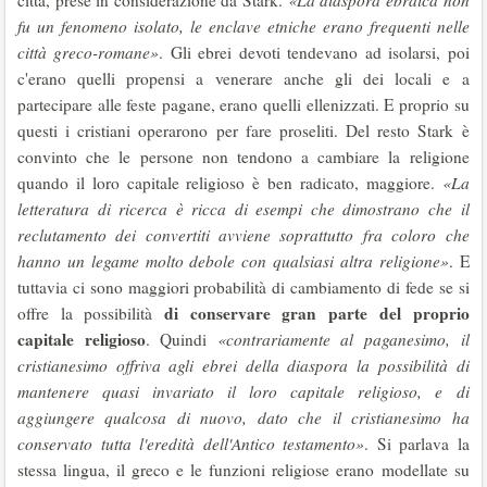
città, prese in considerazione da Stark.
«La diaspora ebraica non
fu un fenomeno isolato, le enclave etniche erano frequenti nelle
città greco-romane»
. Gli ebrei devoti tendevano ad isolarsi, poi
c'erano quelli propensi a venerare anche gli dei locali e a
partecipare alle feste pagane, erano quelli ellenizzati. E proprio su
questi i cristiani operarono per fare proseliti. Del resto Stark è
convinto che le persone non tendono a cambiare la religione
quando il loro capitale religioso è ben radicato, maggiore.
«La
letteratura di ricerca è ricca di esempi che dimostrano che il
reclutamento dei convertiti avviene soprattutto fra coloro che
hanno un legame molto debole con qualsiasi altra religione»
. E
tuttavia ci sono maggiori probabilità di cambiamento di fede se si
di conservare gran parte del proprio
offre la possibilità
capitale religioso
. Quindi
«contrariamente al paganesimo, il
cristianesimo offriva agli ebrei della diaspora la possibilità di
mantenere quasi invariato il loro capitale religioso, e di
aggiungere qualcosa di nuovo, dato che il cristianesimo ha
conservato tutta l'eredità dell'Antico testamento»
. Si parlava la
stessa lingua, il greco e le funzioni religiose erano modellate su