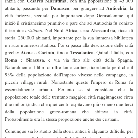
Cesarea Marittima
Inizia con
, con una popolazione di 45.000
Damasco
Antiochia
abitanti, passando per
, per giungere ad
, la
città fortezza, seconda per importanza dopo Gerusalemme, qui
iniziò il cristianesimo primitivo e pare che ad Antiochia fu coniato
Alessandria
il termine
cristiano
. Nel Nord Africa, c'era
, ricca di
storia, 250.000 abitanti, importante per la sua immensa biblioteca
e i suoi numerosi studiosi. Poi si passa alla descrizione delle città
Atene
Corinto
Tessalonica
greche:
e
, fino a
. Quindi l'Italia, con
Roma
Siracusa
e
, e via via fino alle città della Spagna.
Naturalmente il libro ci offre tante cartine, ricordando però che il
95% della popolazione dell'Impero vivesse nelle campagne, in
piccoli villaggi rurali. Nonostante questo l'impero di Roma fu
essenzialmente urbano. Pertanto se si considera che la
popolazione totale delle trentuno maggiori città raggiungesse circa
due milioni,indica che quei centri ospitavano più o meno due terzi
della popolazione greco-romana che abitava in città.
Probabilmente era la stessa proporzione anche dei cristiani.
Comunque sia lo studio della storia antica è alquanto difficile, per