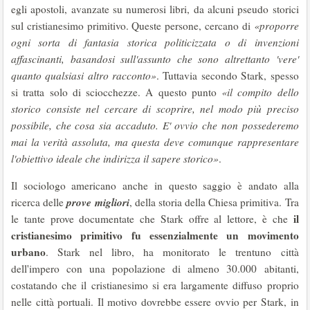
egli apostoli, avanzate su numerosi libri, da alcuni pseudo storici
sul cristianesimo primitivo. Queste persone, cercano di
«proporre
ogni sorta di fantasia storica politicizzata o di invenzioni
affascinanti, basandosi sull'assunto che sono altrettanto 'vere'
quanto qualsiasi altro racconto»
. Tuttavia secondo Stark, spesso
si tratta solo di sciocchezze. A questo punto
«il compito dello
storico consiste nel cercare di scoprire, nel modo più preciso
possibile, che cosa sia accaduto. E' ovvio che non possederemo
mai la verità assoluta, ma questa deve comunque rappresentare
l'obiettivo ideale che indirizza il sapere storico»
.
Il sociologo americano anche in questo saggio è andato alla
prove
migliori
ricerca delle
, della storia della Chiesa primitiva. Tra
il
le tante prove documentate che Stark offre al lettore, è che
cristianesimo primitivo fu essenzialmente un
movimento
urbano
. Stark nel libro, ha monitorato le trentuno città
dell'impero con una popolazione di almeno 30.000 abitanti,
costatando che il cristianesimo si era largamente diffuso proprio
nelle città portuali. Il motivo dovrebbe essere ovvio per Stark, in