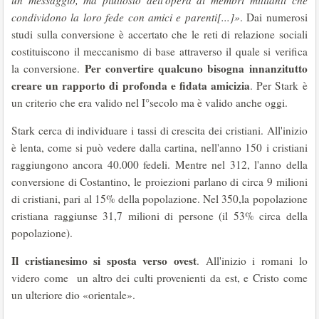
un messaggio, ma piuttosto dell'opera di membri militanti che
condividono la loro fede con amici e parenti[...]»
. Dai numerosi
studi sulla conversione è accertato che le reti di relazione sociali
costituiscono il meccanismo di base attraverso il quale si verifica
Per convertire qualcuno bisogna innanzitutto
la conversione.
creare un rapporto di profonda e fidata amicizia
. Per Stark è
un criterio che era valido nel I°secolo ma è valido anche oggi.
Stark cerca di individuare i tassi di crescita dei cristiani. All'inizio
è lenta, come si può vedere dalla cartina, nell'anno 150 i cristiani
raggiungono ancora 40.000 fedeli. Mentre nel 312, l'anno della
conversione di Costantino, le proiezioni parlano di circa 9 milioni
di cristiani, pari al 15% della popolazione. Nel 350,la popolazione
cristiana raggiunse 31,7 milioni di persone (il 53% circa della
popolazione).
Il cristianesimo si sposta verso ovest
. All'inizio i romani lo
videro come un altro dei culti provenienti da est, e Cristo come
un ulteriore dio «orientale».