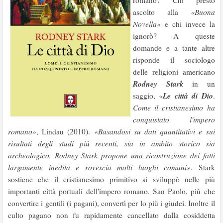
romano? Chi prestò
ascolto alla
«Buona
Novella»
e chi invece la
ignorò? A queste
domande e a tante altre
risponde il sociologo
delle religioni americano
Rodney Stark
in un
Le città di Dio
saggio, «
.
Come il cristianesimo ha
conquistato l'impero
romano
», Lindau (2010).
«Basandosi su dati quantitativi e sui
risultati degli studi più recenti, sia in ambito storico sia
archeologico, Rodney Stark propone una ricostruzione dei fatti
largamente inedita e rovescia molti luoghi comuni»
. Stark
sostiene che il cristianesimo primitivo si sviluppò nelle più
importanti città portuali dell'impero romano. San Paolo, più che
convertire i gentili (i pagani), convertì per lo più i giudei. Inoltre il
culto pagano non fu rapidamente cancellato dalla cosiddetta