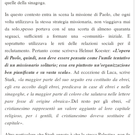
quelle della sinagoga.
In questo contesto entra in scena la missione di Paolo, che ogni
volta utilizzava la stessa strategia missionaria, non viaggiava mai
da solo,spesso portava con sé una scorta di almeno quaranta
seguaci, sufficienti a formare una «comunità» iniziale. E
soprattutto utilizzava le reti delle relazioni sociali per il
«L'opera
reclutamento. Pertanto come scriveva Helmut Koester:
di Paolo, quindi, non deve essere pensata come l'umile tentativo
di un missionario solitario; essa era piuttosto un'organizzazione
ben pianificata e su vasta scala»
. Ad eccezione di Luca, scrive
Stark,
«la maggior parte del suo seguito era costituito da ebrei,
egli era accolto dagli ebrei, predicava in case di ebrei e nelle
sinagoghe, e la maggior parte di coloro che salutava nelle lettere
pare fosse di origine ebraica»
.Del resto per gli ebrei,
«il
cristianesimo rappresentò un valore aggiunto al loro capitale
religioso, per i gentili, il cristianesimo doveva sostituire il
capitale»
.
Altro particolare che Stark annota è che la stessa Palestina, non fu