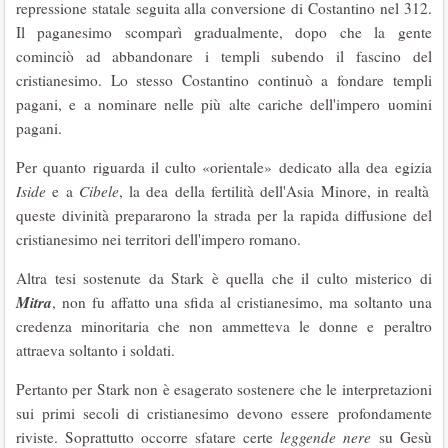
repressione statale seguita alla conversione di Costantino nel 312.
Il paganesimo scomparì gradualmente, dopo che la gente
cominciò ad abbandonare i templi subendo il fascino del
cristianesimo. Lo stesso Costantino continuò a fondare templi
pagani, e a nominare nelle più alte cariche dell'impero uomini
pagani.
Per quanto riguarda il culto «orientale» dedicato alla dea egizia
Iside
e a
Cibele
, la dea della fertilità dell'Asia Minore, in realtà
queste divinità prepararono la strada per la rapida diffusione del
cristianesimo nei territori dell'impero romano.
Altra tesi sostenute da Stark è quella che il culto misterico di
Mitra
, non fu affatto una sfida al cristianesimo, ma soltanto una
credenza minoritaria che non ammetteva le donne e peraltro
attraeva soltanto i soldati.
Pertanto per Stark non è esagerato sostenere che le interpretazioni
sui primi secoli di cristianesimo devono essere profondamente
riviste. Soprattutto occorre sfatare certe
leggende nere
su Gesù