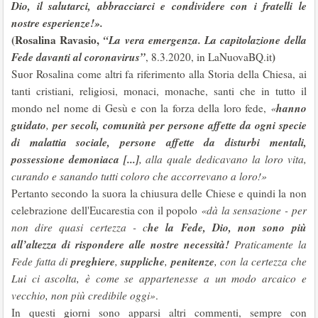
Dio, il salutarci, abbracciarci e condividere con i fratelli le
nostre esperienze!».
(Rosalina Ravasio,
“La vera emergenza.
La capitolazione della
Fede davanti al coronavirus”
)
, 8.3.2020, in LaNuovaBQ.it
Suor Rosalina come altri fa riferimento alla Storia della Chiesa, ai
tanti cristiani, religiosi, monaci, monache, santi che in tutto il
hanno
mondo nel nome di Gesù e con la forza della loro fede,
«
guidato
per secoli, comunità per persone affette da ogni specie
,
di malattia sociale, persone affette da disturbi mentali,
possessione demoniaca [...]
, alla quale dedicavano la loro vita,
curando e sanando tutti coloro che accorrevano a loro!»
Pertanto secondo la suora la chiusura delle Chiese e quindi la non
celebrazione dell'Eucarestia con il popolo
«dà la sensazione - per
he la Fede, Dio, non sono più
non dire quasi certezza - c
all’altezza di rispondere alle nostre necessità!
Praticamente la
preghiere
suppliche
penitenze
Fede fatta di
,
,
, con la certezza che
Lui ci ascolta, è come se appartenesse a un modo arcaico e
vecchio, non più credibile oggi»
.
In questi giorni sono apparsi altri commenti, sempre con