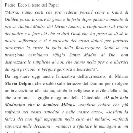
Padre. Ecco il testo del Papa:
"Maria, siamo certi che provvederai perché come a Cana di
Galilea possa tornare la gioia e la festa dopo questo momento di
prova. Aiutaci Madre del Divino Amore, a conformarci al volere
del padre e a fare ciò che ci dirà Gesù che ha preso su di sé le
nostre sofferenze e si è caricato dei nostri dolori per portarci
attraverso la croce la gioia della Resurrezione. Sotto la tua
protezione cerchiamo rifugio Santa Madre di Dio, non
disprezzare le suppliche di noi, che siamo nella prova e liberaci
da ogni pericolo, o Vergine gloriosa e Benedetta"
.
Da registrare oggi anche l'iniziativa dell'arcivescovo di Milano
Mario Delpini
, che è salito sulle terrazze del Duomo per rivolgere
un’invocazione alla statua, simbolo religioso e civile della città,
O mia bela
che sormonta la guglia maggiore della Cattedrale.
«
Madunina che te dominet Milan»
«conforta coloro che più
soffrono nei nostri ospedali e nelle nostre case»; «sostieni la
fatica dei tuoi figli impegnati nella cura dei malati»; «infondi
sapienza nelle decisioni», «aiutaci a rifiutare le immagini di un