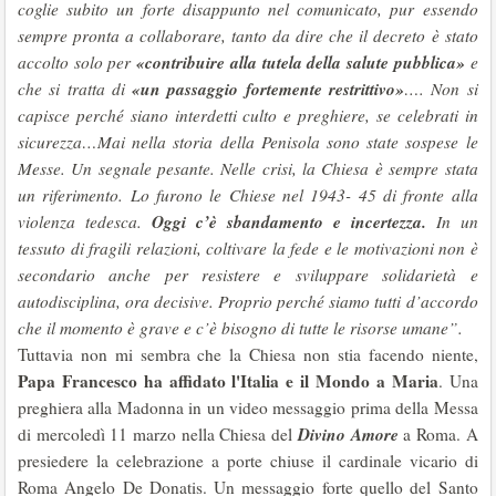
coglie subito un forte disappunto nel comunicato, pur essendo
sempre pronta a collaborare, tanto da dire che il decreto è stato
«contribuire alla tutela della salute pubblica»
accolto solo per
e
«un passaggio fortemente restrittivo»
che si tratta di
…. Non si
capisce perché siano interdetti culto e preghiere, se celebrati in
sicurezza…Mai nella storia della Penisola sono state sospese le
Messe. Un segnale pesante. Nelle crisi, la Chiesa è sempre stata
un riferimento. Lo furono le Chiese nel 1943- 45 di fronte alla
Oggi c’è sbandamento e incertezza.
violenza tedesca.
In un
tessuto di fragili relazioni, coltivare la fede e le motivazioni non è
secondario anche per resistere e sviluppare solidarietà e
autodisciplina, ora decisive. Proprio perché siamo tutti d’accordo
che il momento è grave e c’è bisogno di tutte le risorse umane”.
Tuttavia non mi sembra che la Chiesa non stia facendo niente,
Papa Francesco ha affidato l'Italia e il Mondo a Maria
. Una
preghiera alla Madonna in un video messaggio prima della Messa
Divino Amore
di mercoledì 11 marzo nella Chiesa del
a Roma. A
presiedere la celebrazione a porte chiuse il cardinale vicario di
Roma Angelo De Donatis. Un messaggio forte quello del Santo