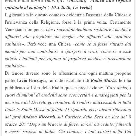
(
M.
Veneziani,
“
Manca una risposta
eventi e alla nostra vita»
.
spirituale al contagio”, 10.3.2020, La Verità
)
Il giornalista in questo contesto evidenzia l'assenza della Chiesa e
l'irrilevanza della Religione, forse è la prima volta. Certamente
Veneziani non pensa
che i sacerdoti debbano sostituire i medici e
affidarsi alle preghiere sia meglio che affidarsi alle strutture
sanitari
e».
Però vede una Chiesa «
come se si fosse ritirata dal
mondo per non contribuire a spargere il virus, come se avesse
chiuso i battenti per ragioni di
profilassi medica e precauzione
sanitaria»
.
Di tenore diverso sono le riflessioni che ogni mattina propone
Livio Fanzaga
Radio Maria
padre
, ai radioascoltatori di
. Ieri ha
pubblicato sul sito della Radio questa precisazione: “
Cari amici, i
cuori di milioni di credenti sono sconcertati e amareggiati per la
decisione del Decreto governativo di rendere inaccessibili in tutta
Italia le Sante Messe ai fedeli. Al riguardo ecco alcuni riflessioni
Andrea Riccardi
del prof
sul Corriere della Sera on line del 9
Marzo 20: “Dopo un braccio di ferro, la Cei ha ceduto: funerali
e messe sospesi in Italia. Chi conosce i toni cortesi della Cei