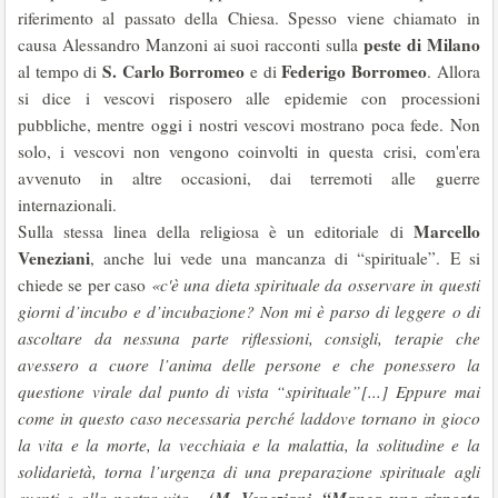
riferimento al passato della Chiesa. Spesso viene chiamato in
peste di Milano
causa Alessandro Manzoni ai suoi racconti sulla
S. Carlo Borromeo
Federigo Borromeo
al tempo di
e di
. Allora
si dice i vescovi risposero alle epidemie con processioni
pubbliche, mentre oggi i nostri vescovi mostrano poca fede. Non
solo, i vescovi non vengono coinvolti in questa crisi, com'era
avvenuto in altre occasioni, dai terremoti alle guerre
internazionali.
Marcello
Sulla stessa linea della religiosa è un editoriale di
Veneziani
, anche lui vede una mancanza di “spirituale”. E si
chiede se per caso
«c'è una dieta spirituale da osservare in questi
giorni d’incubo e d’incubazione? Non mi è parso di leggere o di
ascoltare da nessuna parte riflessioni, consigli, terapie che
avessero a cuore l’anima delle persone e che ponessero la
questione virale dal punto di vista “spirituale”[...]
Eppure mai
come in questo caso necessaria perché laddove tornano in gioco
la vita e la morte, la vecchiaia e la malattia, la solitudine e la
solidarietà, torna l’urgenza di una preparazione spirituale agli