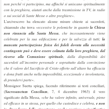
non perché vi partecipino, ma affinché si uniscano spiritualmente
con la preghiera, aiutati anche dalla trasmissione in TV, in radio
o sui social di Sante Messe o altre preghiere»
.
L'arcivescovo ha elencato alcune misure chieste ai sacerdoti,
la Chiesa
chiarendo che trova
«eccessive le polemiche in quanto
non rinuncia alla Santa Messa
, che incessantemente viene
la
celebrata per la sua edificazione e per la salvezza di tutti;
mancata partecipazione fisica dei fedeli dovuta alla necessità
contingente può e deve essere colmata dalla loro preghiera, dal
ricorso alla Comunione spirituale
, dalla disponibilità dei
sacerdoti all’incontro personale e soprattutto dalla convinzione
che il valore del Sacrificio di Cristo offerto sull’altare ha efficacia
e dona frutti anche nella impossibilità, eccezionale e involontaria,
di prendervi parte»
.
Monsignor Suetta spiega, facendo riferimento ai testi conciliari,
Sacrosanctum Concilium
(
, 7, 4 dicembre 1963) il vero
significato della Messa,
«che ha valore infinito, universale, pieno
e non
ed efficace in se stessa, per quello che custodisce e celebra,