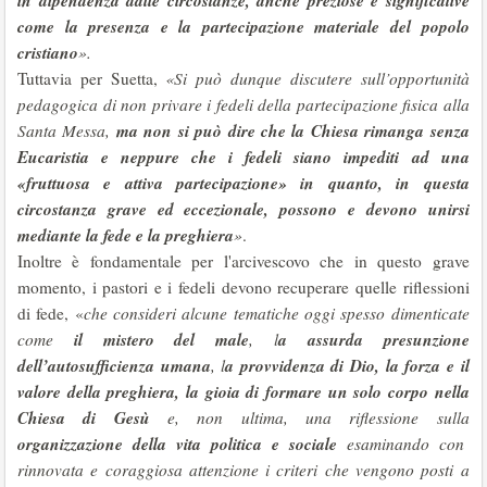
in dipendenza dalle circostanze, anche preziose e significative
come la presenza e la partecipazione materiale del popolo
cristiano
».
Tuttavia per Suetta,
«Si può dunque discutere sull’opportunità
pedagogica di non privare i fedeli della partecipazione fisica alla
ma non si può dire che la Chiesa rimanga senza
Santa Messa,
Eucaristia e neppure che i fedeli siano impediti ad una
«fruttuosa e attiva partecipazione» in quanto, in questa
circostanza grave ed eccezionale, possono e devono unirsi
mediante la fede e la preghiera
»
.
Inoltre è fondamentale per l'arcivescovo che in questo grave
momento, i pastori e i fedeli devono recuperare quelle riflessioni
di fede, «
che consideri alcune tematiche oggi spesso dimenticate
il mistero del male
a assurda presunzione
come
, l
dell’autosufficienza umana
a provvidenza di Dio, la forza e il
, l
valore della preghiera, la gioia di formare un solo corpo nella
Chiesa di Gesù
e, non ultima, una riflessione sulla
organizzazione della vita politica e sociale
esaminando con
rinnovata e coraggiosa attenzione i criteri che vengono posti a