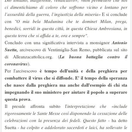
Dio lontano, indifferente, vendicativo»; «non permettere che noi
ci dimentichiamo di coloro che soffrono vicino e lontano per
l’assurdità della guerra, l’ingiustizia della miseria»
E si conclude
con
"O mia bela Madunina che te dominet Milan, prega,
benedici, sorridi in questa città, in questa Chiesa Ambrosiana, in
questa terra che si affida a te, ora e sempre"
.
Antonio
Concludo con una significativa intervista a monsignor
Suetta,
arcivescovo di Ventimiglia-San Remo, pubblicata sul sito
La buona battaglia contro il
di Alleanzacattolica.org. (
coronavirus
).
è tempo dell'unità e della preghiera per
Per l'arcivescovo
combattere il virus che si diffonde. E' il tempo della speranza
che nasce dalla preghiera ma anche dall'esempio di chi sta
impegnando il suo ministero per aiutare il popolo a superare
questa prova
.
Il presule affronta subito l'
interpretazione che «include
rigorosamente le Sante Messe
così disponendo la cessazione delle
celebrazioni con la presenza dei fedeli
.
Questo fatto
- ha detto
Suetta -
ha colpito e addolorato sacerdoti e laici, ha sollevato le