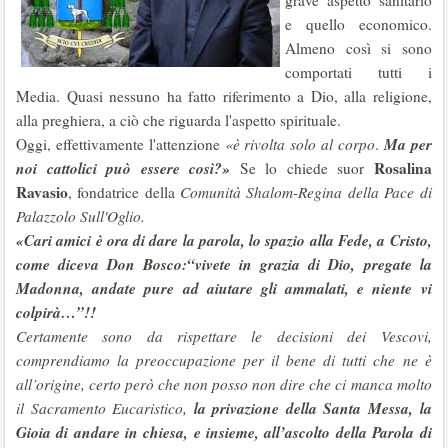
grave aspetto sanitario
e quello economico.
Almeno così si sono
comportati tutti i
Media. Quasi nessuno ha fatto riferimento a Dio, alla religione,
alla preghiera, a ciò che riguarda l'aspetto spirituale.
Ma per
Oggi, effettivamente l'attenzione
«è rivolta solo al corpo
.
noi cattolici può essere così?»
Rosalina
Se lo chiede suor
Ravasio
, fondatrice della
Comunità Shalom-Regina della Pace di
Palazzolo Sull'Oglio.
«Cari amici è ora di dare la parola, lo spazio alla Fede, a Cristo,
come diceva Don Bosco:
“vivete in grazia di Dio, pregate la
Madonna, andate pure ad aiutare gli ammalati, e niente vi
colpirà…”
!!
Certamente sono da rispettare le decisioni dei Vescovi,
comprendiamo la preoccupazione per il bene di tutti che ne è
all’origine, certo però che non posso non dire che ci manca molto
la privazione della Santa Messa, la
il Sacramento Eucaristico,
Gioia di andare in chiesa, e insieme, all’ascolto della Parola di