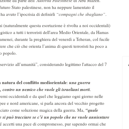
azione da parte dell'
Autorità Palestinese
di Abu Mazen.
futuro Stato palestinese, non ha neppure lamentato il
ha avuto l’ipocrisia di definirli
“compagni che sbagliano”
.
hi (naturalmente questa esortazione è rivolta a noi occidentali)
gistico a tutti i terroristi dell'area Medio Orientale, da Hamas
menei, durante la preghiera del venerdì a Teheran, col fucile
ere che ciò che orienta l’anima di questi terroristi ha poco a
io popolo.
servizio all’umanità”, considerando legittimo l'attacco del 7
natura del conflitto mediorientale
una guerra
la
:
, contro un nemico che vuole gli israeliani morti
.
overni occidentali e da quel che leggiamo ogni giorno nelle
pee e nord americane, si parla ancora del vecchio progetto
“quale
cciato come soluzione magica della guerra. Ma,
e si può tracciare se c’è un popolo che ne vuole annientare
hé accetti una pace di compromesso, pur sapendo ormai che