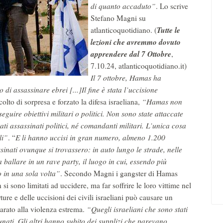
di quanto accaduto”
. Lo scrive
Stefano Magni su
Tutte le
atlanticoquotidiano. (
lezioni che avremmo dovuto
apprendere dal 7 Ottobre
,
7.10.24, atlanticoquotidiano.it)
Il 7 ottobre,
Hamas
ha
 di assassinare ebrei [...]Il fine è stata l’uccisione
colto di sorpresa e forzato la difesa israeliana,
“
Hamas
non
guire obiettivi militari o politici. Non sono state attaccate
ati assassinati politici, né comandanti militari. L’unica cosa
li”
. “
E li hanno uccisi in gran numero, almeno 1.200
inati ovunque si trovassero: in auto lungo le strade, nelle
a ballare in un rave party, il luogo in cui, essendo più
o in una sola volta”
. Secondo Magni i gangster di Hamas
 si sono limitati ad uccidere, ma far soffrire le loro vittime nel
ure e delle uccisioni dei civili israeliani può causare un
parato alla violenza estrema.
“Quegli israeliani che sono stati
tunati. Gli altri hanno subito dei supplizi che parevano