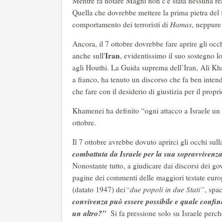
Mentre fa notare Magni non c'è stata nessuna re
Quella che dovrebbe mettere la prima pietra del 
comportamento dei terroristi di
Hamas
, neppure 
Ancora, il 7 ottobre dovrebbe fare aprire gli occ
Iran
anche sull'
, evidentissimo il suo sostegno lo
agli Houthi. La Guida suprema dell’Iran, Ali Kha
a fianco, ha tenuto un discorso che fa ben intend
che fare con il desiderio di giustizia per il propr
Khamenei ha definito “ogni attacco a Israele un 
ottobre.
Il 7 ottobre avrebbe dovuto aprirci gli occhi sul
combattuta da Israele per la sua sopravvivenza
Nonostante tutto, a giudicare dai discorsi dei g
pagine dei commenti delle maggiori testate euro
(datato 1947) dei
“due popoli in due Stati”
, spa
convivenza può essere possibile e quale confin
un altro?”
Si fa pressione solo su Israele perc