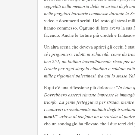
seppelliti nella memoria delle invasioni degli unn
nelle peggiori barbarie commesse durante la 
video e documenti scritti. Del resto gli stessi
hanno commesso. Ognuno di loro aveva la sua
facendo. Anche le torture più crudeli e fantasios
Un'altra scena che doveva aprirci gli occhi è stat
sé i prigionieri, ridotti in schiavitù, come da trad
ben 251, un bottino incredibilmente ricco per u
Israele per ogni singolo cittadino o soldato cat
mille prigionieri palestinesi, fra cui lo stesso 
E qui c'è una riflessione più dolorosa: “
In tutto
Dovrebbero esserci rimaste impresse le immagini
trionfo. La gente festeggiava per strada, mentre
i cadaveri orrendamente mutilati degli israeli
mani!”
urlava al telefono un terrorista al padre
che un sondaggio ha rilevato che i due terzi dei