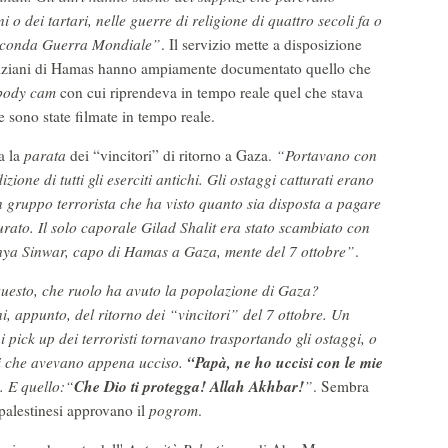
i o dei tartari, nelle guerre di religione di quattro secoli fa o
Seconda Guerra Mondiale”
. Il servizio mette a disposizione
 miliziani di Hamas hanno ampiamente documentato quello che
body cam
con cui riprendeva in tempo reale quel che stava
e sono state filmate in tempo reale.
a la
parata
dei “vincitori” di ritorno a Gaza.
“Portavano con
izione di tutti gli eserciti antichi. Gli ostaggi catturati erano
n gruppo terrorista che ha visto quanto sia disposta a pagare
turato. Il solo caporale Gilad Shalit era stato scambiato con
Yahya Sinwar, capo di
Hamas
a Gaza, mente del 7 ottobre”
.
 questo, che ruolo ha avuto la popolazione di Gaza?
, appunto, del ritorno dei “vincitori” del 7 ottobre. Un
 i
pick up
dei terroristi tornavano trasportando gli ostaggi, o
“Papà, ne ho uccisi con le mie
ani che avevano appena ucciso.
Che Dio ti protegga! Allah Akhbar!
.
E quello:
“
”
. Sembra
 palestinesi approvano il
pogrom
.