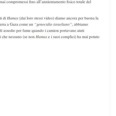
ai compromessi fino all’annientamento fisico totale del
ti di
Hamas
(dai loro stessi video) diamo ancora per buona la
guerra a Gaza come un
“genocidio israeliano”
, abbiamo
, di assedio per fame quando i camion portavano aiuti
ti che nessuno (se non
Hamas
e i suoi complici) ha mai potuto