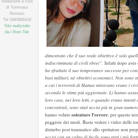
Redazione a cura
di Tommaso
Romano
Tel 3493896419
Sito realizzato
da I.Rom.Tek
dimostrato che il suo reale obiettivo è solo quello
indiscriminata di civili ebrei”
. Infatti dopo aver 
ha sfruttato il suo temporaneo successo per conse
basi militari, né obiettivi economici. Non sono st
a cui i terroristi di
Hamas
miravano erano i civi
secondo le stime più aggiornate. Li hanno assass
loro case, nei loro letti, o quando erano intenti 
concentrati, sono stati uccisi più in gran numer
ostentare l'orrore
hanno voluto
, per questo non
peggiore dei modi. Basta vedere i video delle tort
disturbo post traumatico allo spettatore non pre
uccisi con un colpo di fucile sono stati i più for