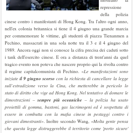
mostrano la
repressione
della polizia
cinese contro i manifestanti di Hong Kong. Tra l'altro ogni anno,
nell'ex colonia britannica si tiene il 4 giugno una grande marcia
per commemorare le vittime, gli studenti di piazza Tienanmen a
Pechino, massacrati in una sola notte tra il 3 e il 4 giugno del
1989. Ancora oggi non si conosce la cifra precisa dei caduti sotto
i tank dell'esercito cinese. E ora a distanza di trent'anni da quel
tragico evento non poteva che nascere proprio qui la rivolta contro
il regime capitalcomunista di Pechino. «
Le manifestazioni sono
il 9 giugno scorso
iniziate
con la richiesta di cancellare la legge
sull’estradizione verso la Cina, che metterebbe in pericolo lo
stato di diritto che vige ad Hong Kong. Nel tentativo di domare le
sempre più oceaniche
dimostrazioni –
– la polizia ha usato
proiettili di gomma, bastoni, gas lacrimogeni ed è sospettata di
essere in combutta con la mafia cinese in pestaggi contro i
giovani dimostranti»
. Inoltre secondo Wang,
«Molta gente pensa
che questa legge distruggerebbe il territorio come 'porto sicuro'