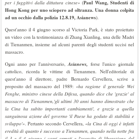
Paul Wang, Studenti di
per i fuggitivi dalla dittatura cinese»
(
Hong Kong per uno sciopero ad oltranza. Una donna colpita
ad un occhio dalla polizia 12.8.19, Asianews
).
Quest'anno il 4 giugno scorso al Victoria Park, è stato proiettato
un video con la testimonianza di Zhang Xianling, una delle Madri
di Tienanmen, insieme ad alcuni parenti degli studenti uccisi nel
massacro.
Asianews,
Ogni anno per l'anniversario,
forse l'unico giornale
cattolico, ricorda le vittime di Tienanmen. Nell'editoriale di
quest'anno il direttore, padre Bernardo Cervellera, scrive a
proposito del massacro del 1989:
«ha ragione il generale Wei
Fenghe, ministro cinese della Difesa, quando dice che 'grazie' al
massacro di Tienanmen,'gli ultimi 30 anni hanno dimostrato che
la Cina ha subito importanti cambiamenti', e grazie a quella
sanguinosa azione del governo 'il Paese ha goduto di stabilità e
sviluppo'»
. Pertanto secondo Cervellera,
«la Cina di oggi è infatti
eredità di quanto è successo a Tienanmen, quando nella notte fra
il 3 e il 4 giugno i carri armati e l'esercito di liberazione del