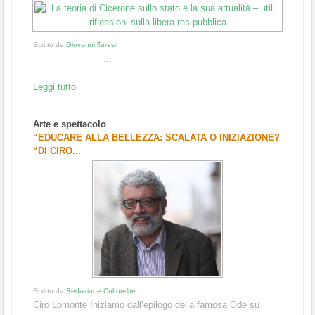
Scritto da
Giovanni Teresi
...
Leggi tutto
Arte e spettacolo
“EDUCARE ALLA BELLEZZA: SCALATA O INIZIAZIONE?
“DI CIRO...
Scritto da
Redazione Culturelite
Ciro Lomonte Iniziamo dall’epilogo della famosa Ode su