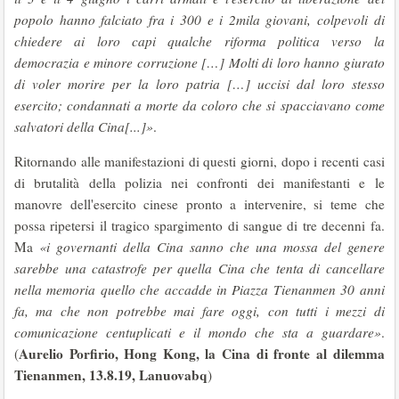
popolo hanno falciato fra i 300 e i 2mila giovani, colpevoli di
chiedere ai loro capi qualche riforma politica verso la
democrazia e minore corruzione […] Molti di loro hanno giurato
di voler morire per la loro patria […] uccisi dal loro stesso
esercito; condannati a morte da coloro che si spacciavano come
salvatori della Cina[...]»
.
Ritornando alle manifestazioni di questi giorni, dopo i recenti casi
di brutalità della polizia nei confronti dei manifestanti e le
manovre dell'esercito cinese pronto a intervenire, si teme che
possa ripetersi il tragico spargimento di sangue di tre decenni fa.
Ma
«
i governanti della Cina sanno che una mossa del genere
sarebbe una catastrofe per quella Cina che tenta di cancellare
nella memoria quello che accadde in
Piazza Tienanmen
30 anni
fa, ma che non potrebbe mai fare oggi, con tutti i mezzi di
comunicazione centuplicati e il mondo che sta a guardare»
.
Aurelio Porfirio, Hong Kong, la Cina di fronte al dilemma
(
Tienanmen, 13.8.19, Lanuovabq
)