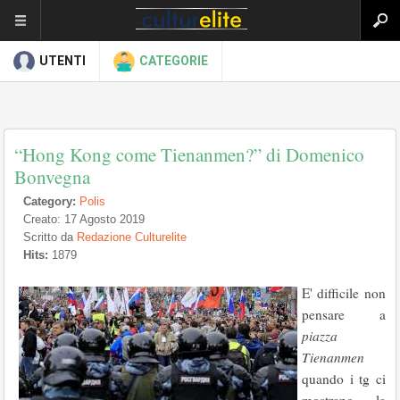
UTENTI
CATEGORIE
“Hong Kong come Tienanmen?” di Domenico
Bonvegna
Category:
Polis
Creato: 17 Agosto 2019
Scritto da
Redazione Culturelite
Hits:
1879
E' difficile non
pensare a
piazza
Tienanmen
quando i tg ci