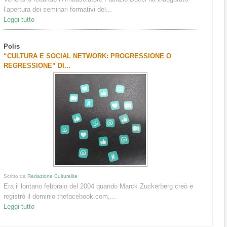
l’apertura dei seminari formativi del...
Leggi tutto
Polis
“CULTURA E SOCIAL NETWORK: PROGRESSIONE O
REGRESSIONE” DI...
Scritto da
Redazione Culturelite
Era il lontano febbraio del 2004 quando Marck Zuckerberg creò e
registrò il dominio thefacebook.com,...
Leggi tutto