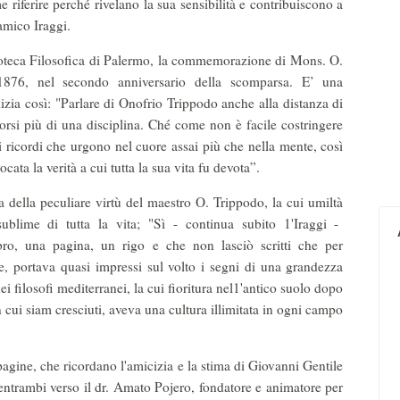
 riferire perché rivelano la sua sensibilità e contribuiscono a
amico Iraggi.
lioteca Filosofica di Palermo, la commemorazione di Mons. O.
876, nel secondo anniversario della scomparsa. E’ una
izia così: "Parlare di Onofrio Trippodo anche alla distanza di
rsi più di una disciplina. Ché come non è facile costringere
ricordi che urgono nel cuore assai più che nella mente, così
cata la verità a cui tutta la sua vita fu devota”.
a della peculiare virtù del maestro O. Trippodo, la cui umiltà
sublime di tutta la vita; "Sì - continua subito 1'Iraggi -
ro, una pagina, un rigo e che non lasciò scritti che per
e, portava quasi impressi sul volto i segni di una grandezza
ei filosofi mediterranei, la cui fioritura nel1'antico suolo dopo
n cui siam cresciuti, aveva una cultura illimitata in ogni campo
pagine, che ricordano l'amicizia e la stima di Giovanni Gentile
a entrambi verso il dr. Amato Pojero, fondatore e animatore per