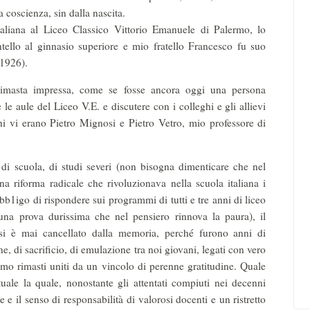
 coscienza, sin dalla nascita.
taliana al Liceo Classico Vittorio Emanuele di Palermo, lo
ello al ginnasio superiore e mio fratello Francesco fu suo
-1926).
rimasta impressa, come se fosse ancora oggi una persona
 le aule del Liceo V.E. e discutere con i colleghi e gli allievi
hi vi erano Pietro Mignosi e Pietro Vetro, mio professore di
i di scuola, di studi severi (non bisogna dimenticare che nel
na riforma radicale che rivoluzionava nella scuola italiana i
b1igo di rispondere sui programmi di tutti e tre anni di liceo
 una prova durissima che nel pensiero rinnova la paura), il
si è mai cancellato dalla memoria, perché furono anni di
e, di sacrificio, di emulazione tra noi giovani, legati con vero
iamo rimasti uniti da un vincolo di perenne gratitudine. Quale
uale la quale, nonostante gli attentati compiuti nei decenni
e e il senso di responsabilità di valorosi docenti e un ristretto