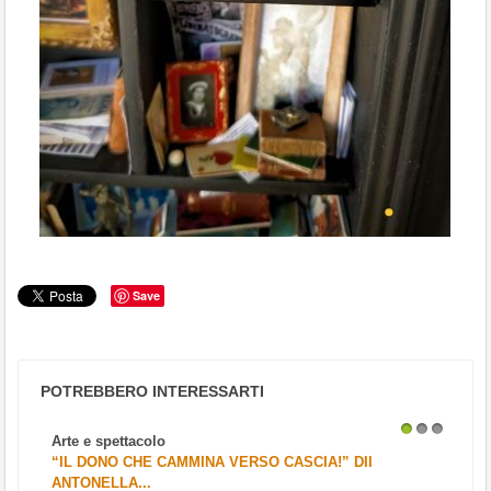
Save
POTREBBERO INTERESSARTI
Arte e spettacolo
1
2
3
“IL DONO CHE CAMMINA VERSO CASCIA!” DII
ANTONELLA...