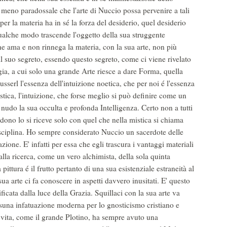
o meno paradossale che l'arte di Nuccio possa pervenire a tali
er la materia ha in sé la forza del desiderio, quel desiderio
qualche modo trascende l'oggetto della sua struggente
che ama e non rinnega la materia, con la sua arte, non più
 il suo segreto, essendo questo segreto, come ci viene rivelato
rgia, a cui solo una grande Arte riesce a dare Forma, quella
usserl l'essenza dell'intuizione noetica, che per noi é l'essenza
istica, l'intuizione, che forse meglio si può definire come un
 nudo la sua occulta e profonda Intelligenza. Certo non a tutti
dono lo si riceve solo con quel che nella mistica si chiama
sciplina. Ho sempre considerato Nuccio un sacerdote delle
zione. E' infatti per essa che egli trascura i vantaggi materiali
lla ricerca, come un vero alchimista, della sola quinta
ittura é il frutto pertanto di una sua esistenziale estraneità al
a arte ci fa conoscere in aspetti davvero inusitati. E' questo
ficata dalla luce della Grazia. Squillaci con la sua arte va
ssuna infatuazione moderna per lo gnosticismo cristiano e
 vita, come il grande Plotino, ha sempre avuto una