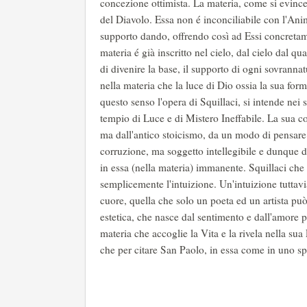
concezione ottimista. La materia, come si evince
del Diavolo. Essa non é inconciliabile con l'Anim
supporto dando, offrendo così ad Essi concretament
materia é già inscritto nel cielo, dal cielo dal q
di divenire la base, il supporto di ogni sovrannatu
nella materia che la luce di Dio ossia la sua for
questo senso l'opera di Squillaci, si intende nei s
tempio di Luce e di Mistero Ineffabile. La sua c
ma dall'antico stoicismo, da un modo di pensare
corruzione, ma soggetto intellegibile e dunque dot
in essa (nella materia) immanente. Squillaci che 
semplicemente l'intuizione. Un'intuizione tuttav
cuore, quella che solo un poeta ed un artista pu
estetica, che nasce dal sentimento e dall'amore pe
materia che accoglie la Vita e la rivela nella su
che per citare San Paolo, in essa come in uno spe