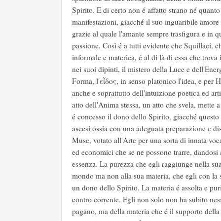
Spirito. E di certo non é affatto strano né quant
manifestazioni, giacché il suo inguaribile amore p
grazie al quale l'amante sempre trasfigura e in 
passione. Così é a tutti evidente che Squillaci, 
informale e materica, é al di là di essa che trova
nei suoi dipinti, il mistero della Luce e dell'Ene
Forma, l'εἶδος, in senso platonico l'idea, e per H
anche e soprattutto dell'intuizione poetica ed art
atto dell'Anima stessa, un atto che svela, mette a
é concesso il dono dello Spirito, giacché questo 
ascesi ossia con una adeguata preparazione e di
Muse, votato all'Arte per una sorta di innata voca
ed economici che se ne possono trarre, dandosi a
essenza. La purezza che egli raggiunge nella sua p
mondo ma non alla sua materia, che egli con la su
un dono dello Spirito. La materia é assolta e puri
contro corrente. Egli non solo non ha subito ne
pagano, ma della materia che é il supporto della