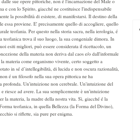
 dalle sue opere pittoriche, non é l'incarnazione del Male o
a e con lo Spirito, giacché ne costituisce l'indispensabile
e la possibilità di esistere, di manifestarsi. Il destino della
uale essa proviene. E' precisamente quello di accogliere, quello
rale teofania. Per questo nella storia sacra, nella ierologia, é
ma teofanica trova il suo luogo, la sua congeniale dimora. In
uoi esiti migliori, può essere considerata il ricettacolo, un
oncezione della materia non deriva dal caos e/o dall'informale
 la materia come organismo vivente, certo soggetto a
ato in sé d’intellegibilità, di lucida e non oscura razionalità,
non é un filosofo nella sua opera pittorica ne ha
ia profonda. Un'intuizione non cerebrale. Un'intuizione del
ò e riesce ad avere. La sua semplicemente è un'intuizione
r la materia, la madre della nostra vita. Sì, giacché é la
a Forma teofanica, in quella Bellezza (la Forma del Divino),
cchio si riflette, sia pure per enigma.