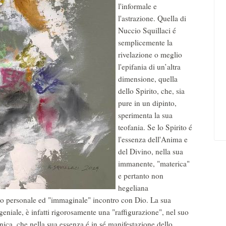
l'informale e
l'astrazione. Quella di
Nuccio Squillaci é
semplicemente la
rivelazione o meglio
l'epifania di un’altra
dimensione, quella
dello Spirito, che, sia
pure in un dipinto,
sperimenta la sua
teofania. Se lo Spirito é
l'essenza dell'Anima e
del Divino, nella sua
immanente, "materica"
e pertanto non
hegeliana
uo personale ed "immaginale" incontro con Dio. La sua
geniale, è infatti rigorosamente una "raffigurazione", nel suo
nica, che nella sua essenza é in sé manifestazione dello