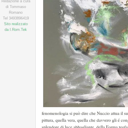
Redazione a cura
di Tommaso
Romano
Tel 3493896419
Sito realizzato
da I.Rom.Tek
fenomenologia si può dire che Nuccio attua il s
pittura, quella vera, quella che davvero gli é con
splendore di luce abbagliante, della Forma teofa