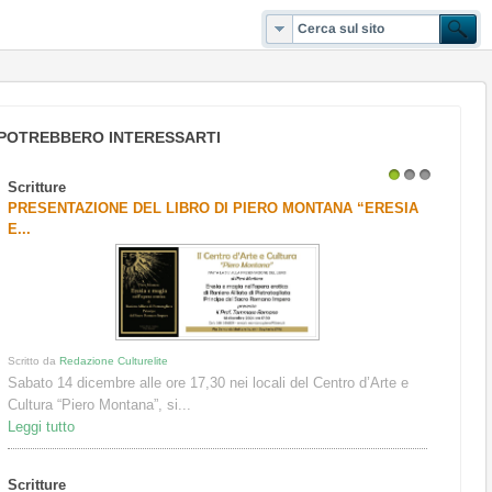
POTREBBERO INTERESSARTI
Scritture
1
2
3
PRESENTAZIONE DEL LIBRO DI PIERO MONTANA “ERESIA
E...
Scritto da
Redazione Culturelite
Sabato 14 dicembre alle ore 17,30 nei locali del Centro d’Arte e
Cultura “Piero Montana”, si...
Leggi tutto
Scritture