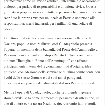
per mostrare come un’azione artistica - intellettuale è occasione di
dialogo, per parlare di responsabilità e di unione civica. Questa
giornata si propone rievocare, tutte le persone che hanno offerto in
sacrificio la propria vita per un ideale di Patria e dedizione alla
responsabilità: meriti inalterati, per i militari di una volta e di
adesso.
La pittura di storia, ha come tema la narrazione della vita di
Nazioni, popoli e uomini illustri, così Guadagnuolo presenta
l’opera: “In memoria della battaglia del Ponte dell’Ammiraglio a
Palermo”, circa settant’anni dopo Renato Guttuso con il suo
dipinto: “Battaglia di Ponte dell’Ammiraglio” che affronta
principalmente il tema del regionalismo, miti d’origine, idee
politiche, con adesione delle sembianze di taluni combattenti, con
i volti dello stesso Guttuso e dei suoi amici partigiani,
un’espressione passionale, alimentata dal suo Realismo sociale.
Mentre l’opera di Guadagnuolo, anche se riprende il genere
storico civile, lo fa come momento di pensiero e di riflessione, un
atto di amore per la nostra Nazione, ripercorrendo fatti, ricordi,