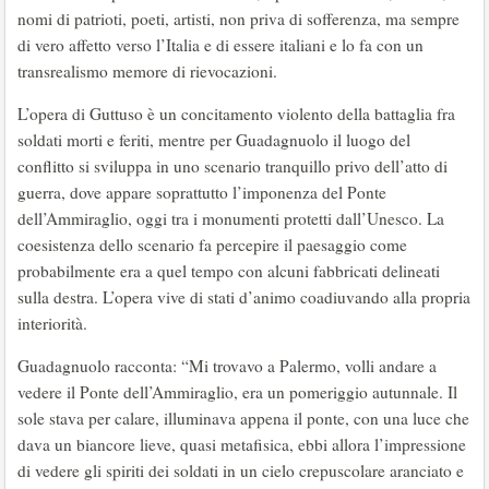
nomi di patrioti, poeti, artisti, non priva di sofferenza, ma sempre
di vero affetto verso l’Italia e di essere italiani e lo fa con un
transrealismo memore di rievocazioni.
L’opera di Guttuso è un concitamento violento della battaglia fra
soldati morti e feriti, mentre per Guadagnuolo il luogo del
conflitto si sviluppa in uno scenario tranquillo privo dell’atto di
guerra, dove appare soprattutto l’imponenza del Ponte
dell’Ammiraglio, oggi tra i monumenti protetti dall’Unesco. La
coesistenza dello scenario fa percepire il paesaggio come
probabilmente era a quel tempo con alcuni fabbricati delineati
sulla destra. L’opera vive di stati d’animo coadiuvando alla propria
interiorità.
Guadagnuolo racconta: “Mi trovavo a Palermo, volli andare a
vedere il Ponte dell’Ammiraglio, era un pomeriggio autunnale. Il
sole stava per calare, illuminava appena il ponte, con una luce che
dava un biancore lieve, quasi metafisica, ebbi allora l’impressione
di vedere gli spiriti dei soldati in un cielo crepuscolare aranciato e