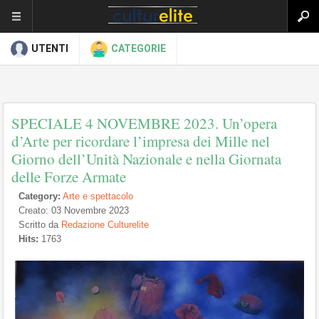
UTENTI
CATEGORIE
SPECIALE 4 NOVEMBRE 2023. Un’opera
d’Arte per ricordare l’impresa dei Mille nel
Giorno dell’Unità Nazionale e nella Giornata
delle Forze Armate
Category:
Arte e spettacolo
Creato: 03 Novembre 2023
Scritto da
Redazione Culturelite
Hits:
1763