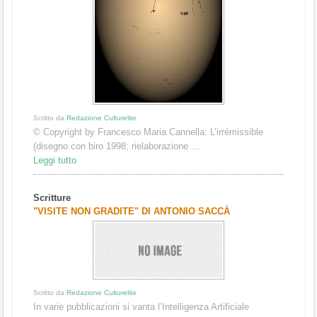
Scritto da
Redazione Culturelite
© Copyright by Francesco Maria Cannella: L’irrémissible
(disegno con biro 1998; rielaborazione ...
Leggi tutto
Scritture
"VISITE NON GRADITE" DI ANTONIO SACCÀ
Scritto da
Redazione Culturelite
In varie pubblicazioni si vanta l’Intelligenza Artificiale