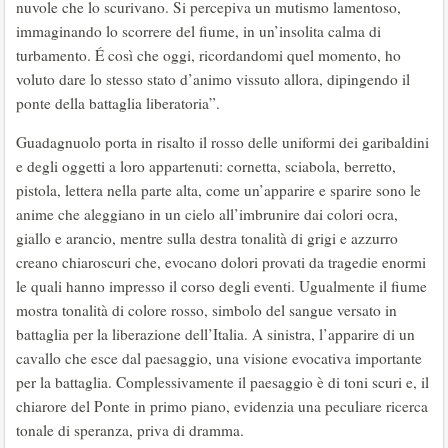
nuvole che lo scurivano. Si percepiva un mutismo lamentoso,
immaginando lo scorrere del fiume, in un’insolita calma di
turbamento. É così che oggi, ricordandomi quel momento, ho
voluto dare lo stesso stato d’animo vissuto allora, dipingendo il
ponte della battaglia liberatoria”.
Guadagnuolo porta in risalto il rosso delle uniformi dei garibaldini
e degli oggetti a loro appartenuti: cornetta, sciabola, berretto,
pistola, lettera nella parte alta, come un’apparire e sparire sono le
anime che aleggiano in un cielo all’imbrunire dai colori ocra,
giallo e arancio, mentre sulla destra tonalità di grigi e azzurro
creano chiaroscuri che, evocano dolori provati da tragedie enormi
le quali hanno impresso il corso degli eventi. Ugualmente il fiume
mostra tonalità di colore rosso, simbolo del sangue versato in
battaglia per la liberazione dell’Italia. A sinistra, l’apparire di un
cavallo che esce dal paesaggio, una visione evocativa importante
per la battaglia. Complessivamente il paesaggio è di toni scuri e, il
chiarore del Ponte in primo piano, evidenzia una peculiare ricerca
tonale di speranza, priva di dramma.