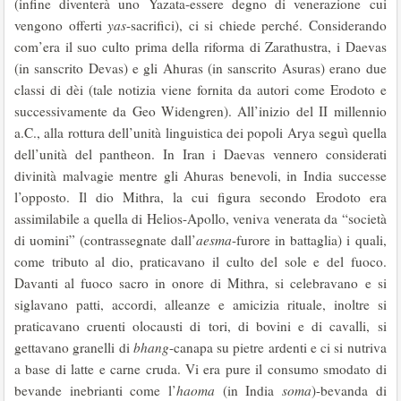
(infine diventerà uno Yazata-essere degno di venerazione cui
vengono offerti
yas
-sacrifici), ci si chiede perché. Considerando
com’era il suo culto prima della riforma di Zarathustra, i Daevas
(in sanscrito Devas) e gli Ahuras (in sanscrito Asuras) erano due
classi di dèi (tale notizia viene fornita da autori come Erodoto e
successivamente da Geo Widengren). All’inizio del II millennio
a.C., alla rottura dell’unità linguistica dei popoli Arya seguì quella
dell’unità del pantheon. In Iran i Daevas vennero considerati
divinità malvagie mentre gli Ahuras benevoli, in India successe
l’opposto. Il dio Mithra, la cui figura secondo Erodoto era
assimilabile a quella di Helios-Apollo, veniva venerata da “società
di uomini” (contrassegnate dall’
aesma
-furore in battaglia) i quali,
come tributo al dio, praticavano il culto del sole e del fuoco.
Davanti al fuoco sacro in onore di Mithra, si celebravano e si
siglavano patti, accordi, alleanze e amicizia rituale, inoltre si
praticavano cruenti olocausti di tori, di bovini e di cavalli, si
gettavano granelli di
bhang
-canapa su pietre ardenti e ci si nutriva
a base di latte e carne cruda. Vi era pure il consumo smodato di
bevande inebrianti come l’
haoma
(in India
soma
)-bevanda di