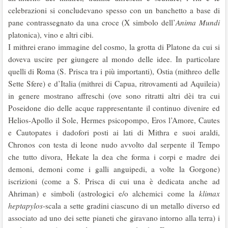
celebrazioni si concludevano spesso con un banchetto a base di
pane contrassegnato da una croce (X simbolo dell’
Anima Mundi
platonica), vino e altri cibi.
I mithrei erano immagine del cosmo, la grotta di Platone da cui si
doveva uscire per giungere al mondo delle idee. In particolare
quelli di Roma (S. Prisca tra i più importanti), Ostia (mithreo delle
Sette Sfere) e d’Italia (mithrei di Capua, ritrovamenti ad Aquileia)
in genere mostrano affreschi (ove sono ritratti altri dèi tra cui
Poseidone dio delle acque rappresentante il continuo divenire ed
Helios-Apollo il Sole, Hermes psicopompo, Eros l’Amore, Cautes
e Cautopates i dadofori posti ai lati di Mithra e suoi araldi,
Chronos con testa di leone nudo avvolto dal serpente il Tempo
che tutto divora, Hekate la dea che forma i corpi e madre dei
demoni, demoni come i galli anguipedi, a volte la Gorgone)
iscrizioni (come a S. Prisca di cui una è dedicata anche ad
Ahriman) e simboli (astrologici e/o alchemici come la
klimax
heptapylos
-scala a sette gradini ciascuno di un metallo diverso ed
associato ad uno dei sette pianeti che giravano intorno alla terra) i