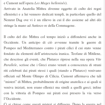
e Cumont nell’opera
Les Mages hellenisés
).
Arrivato in Anatolia Mithra divenne oggetto di culto dei regni
ellenistici e a lui vennero dedicati templi, in particolare quello del
Nemrut Dag ove vi è un rilievo in cui il dio assieme ad altri dèi
stringe la mano ad Antioco re della Commagene.
Il culto del dio Mithra col tempo iniziò a diffondersi anche in
Occidente. Un anticipo di ciò avvenne tramite le guerre di
Pompeo nel Mediterraneo contro i pirati cilici il cui stato venne
fondato da elementi dell’aristocrazia iranica. Teofane di Mitilene,
che descrisse gli eventi, che Plutarco riprese nella sua opera
Vite
Parallele
, scrisse che i Greci erano venuti a conoscenza di strani
riti celebrati dai pirati stessi i quali (stando a Plutarco) venivano
officiati sul Monte Olimpo di Cilicia. Cumont affermava che tali
“misteri” di Mithra, probabilmente di origine anatolica e ai quali si
veniva iniziati, non erano ellenici ma simili a quelli greci; infine
con la vittoria di Pompeo sui pirati essi presero la via verso
l’Occidente.
Ci si chiese come questi misteri si diffusero. Dopo la guerra nel