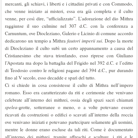
mercanti, gli schiavi, i liberti e i cittadini privati e con Commodo,
che venne iniziato ai misteri, essa era già completa e il culto
venne, per così dire, “ufficializzato”. L’adorazione del dio Mithra
raggiunse il suo culmine nel 307 d.C. con la conferenza a
Carnuntum, ove Diocleziano, Galerio e Licinio di comune accordo
dedicarono un tempio a Mithra
fautori imperii sui
. Dopo la morte
di Diocleziano il culto subì un certo appannamento a causa del
Cristianesimo che stava trionfando, esso riprese con Giuliano
l’Apostata ma dopo la battaglia del Frigido nel 392 d.C. e l’editto
di Teodosio contro le religioni pagane del 394 d.C., pur durando
fino al V secolo, esso decadde e sparì del tutto.
Ci si chiede in cosa consistesse il culto di Mithra nell’impero
romano. Esso era caratterizzato da riti e cerimonie che venivano
celebrate all’interno dei mithrei, ossia degli spazi sacri chiamati
spelea
-grotte, sotterranee o meno, o a volte potevano essere
ricavati da costruzioni o edifici o scavati all’interno della roccia
ove venivano iniziati e potevano partecipare solamente gli uomini,
mentre le donne erano escluse da tali riti. Come è documentato
all’interno dei mithrei, tramite affreschi e sculture, i riti e le