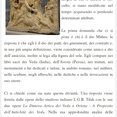
culto, si siano modificate nel
tempo acquisendo o perdendo
determinati attributi.
La prima domanda che ci si
pone è chi è il dio Mithra: la
risposta è che egli è il dio dei patti, dei giuramenti, dei contratti e,
in una più ampia definizione, viene considerato come amico e dio
dell’amicizia, inoltre si lega alla figura del sole. Egli compare nei
libri sacri dei Veda (India), dell’Avesta (Persia), nei trattati, nei
monumenti a lui dedicati e infine, in ambito romano, nei mithrei,
nelle sculture, negli affreschi, nelle dediche e nelle invocazioni in
suo onore.
Ci si chiede come sia nata questa divinità. Una risposta viene
fornita dalle opere dello studioso indiano L.G.B. Tilak con le sue
due opere
La Dimora Artica dei Veda
e
Orione - A Proposito
dell’Antichità dei Ved
a. Nella sua approfondita analisi delle