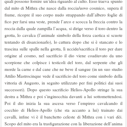
quali possono fornire un’idea riguardo al culto. Esso traeva spunto
dal mito di Mithra che nasce dalla roccia/uovo cosmico, supera il
fiume, ricopre il suo corpo nudo strappando dall’albero foglie di
fico per farsi una veste, prende l’arco e scocca la freccia contro la
roccia dalla quale zampilla l’acqua, si dirige verso il toro dentro la
grotta, lo cavalca (l’animale simbolo della forza caotica si scuote
tentando di disarcionarlo), lo cattura dopo che si è stancato e lo
trascina sulle spalle nella grotta, lì uccide/sacrifica il toro per dare
origine al cosmo, nel sacrificio il dio viene coadiuvato da uno
scorpione che colpisce i testicoli del toro, dal serpente che gli
morde la carne e dal cane che ne beve il sangue (in un suo studio
Attilio Mastrocinque vede il sacrificio del toro come simbolo della
vittoria di Augusto, in seguito utilizzato per fini politici dai suoi
successori). Dopo questo sacrificio Helios-Apollo stringe la sua
destra a Mithra e poi s’inginocchia davanti a lui sottomettendosi.
Poi il dio inizia la sua ascesa verso l’empireo cavalcando il
cocchio di Helios-Apollo (che sta accanto a lui) trainato dai
cavalli, infine vi è il banchetto celeste di Mithra con i vari dèi.
Scopo del mito era la trasfigurazione con la liberazione dell’anima