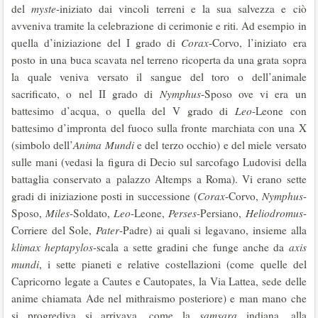
del
myste
-iniziato dai vincoli terreni e la sua salvezza e ciò
avveniva tramite la celebrazione di cerimonie e riti. Ad esempio in
quella d’iniziazione del I grado di
Corax
-Corvo, l’iniziato era
posto in una buca scavata nel terreno ricoperta da una grata sopra
la quale veniva versato il sangue del toro o dell’animale
sacrificato, o nel II grado di
Nymphus
-Sposo ove vi era un
battesimo d’acqua, o quella del V grado di
Leo
-Leone con
battesimo d’impronta del fuoco sulla fronte marchiata con una X
(simbolo dell’
Anima Mundi
e del terzo occhio) e del miele versato
sulle mani (vedasi la figura di Decio sul sarcofago Ludovisi della
battaglia conservato a palazzo Altemps a Roma). Vi erano sette
gradi di iniziazione posti in successione (
Corax
-Corvo,
Nymphus
-
Sposo,
Miles
-Soldato,
Leo
-Leone,
Perses
-Persiano,
Heliodromus
-
Corriere del Sole,
Pater
-Padre) ai quali si legavano, insieme alla
klimax heptapylos
-scala a sette gradini che funge anche da
axis
mundi
, i sette pianeti e relative costellazioni (come quelle del
Capricorno legate a Cautes e Cautopates, la Via Lattea, sede delle
anime chiamata Ade nel mithraismo posteriore) e man mano che
si progrediva si arrivava, come la
samsara
indiana, alla