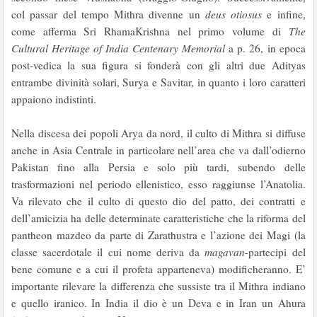
col passar del tempo Mithra divenne un
deus otiosus
e infine,
come afferma Sri RhamaKrishna nel primo volume di
The
Cultural Heritage of India Centenary Memorial
a p. 26, in epoca
post-vedica la sua figura si fonderà con gli altri due Adityas
entrambe divinità solari, Surya e Savitar, in quanto i loro caratteri
appaiono indistinti.
Nella discesa dei popoli Arya da nord, il culto di Mithra si diffuse
anche in Asia Centrale in particolare nell’area che va dall’odierno
Pakistan fino alla Persia e solo più tardi, subendo delle
trasformazioni nel periodo ellenistico, esso raggiunse l’Anatolia.
Va rilevato che il culto di questo dio del patto, dei contratti e
dell’amicizia ha delle determinate caratteristiche che la riforma del
pantheon mazdeo da parte di Zarathustra e l’azione dei Magi (la
classe sacerdotale il cui nome deriva da
magavan
-partecipi del
bene comune e a cui il profeta apparteneva) modificheranno. E’
importante rilevare la differenza che sussiste tra il Mithra indiano
e quello iranico. In India il dio è un Deva e in Iran un Ahura