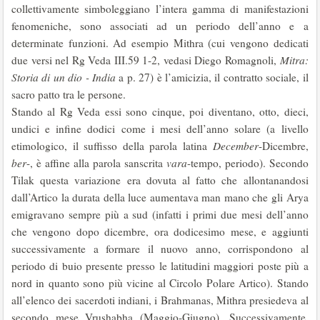
collettivamente simboleggiano l’intera gamma di manifestazioni
fenomeniche, sono associati ad un periodo dell’anno e a
determinate funzioni. Ad esempio Mithra (cui vengono dedicati
due versi nel Rg Veda III.59 1-2, vedasi Diego Romagnoli,
Mitra:
Storia di un dio - India
a p. 27) è l’amicizia, il contratto sociale, il
sacro patto tra le persone.
Stando al Rg Veda essi sono cinque, poi diventano, otto, dieci,
undici e infine dodici come i mesi dell’anno solare (a livello
etimologico, il suffisso della parola latina
December
-Dicembre,
ber
-, è affine alla parola sanscrita
vara
-tempo, periodo). Secondo
Tilak questa variazione era dovuta al fatto che allontanandosi
dall’Artico la durata della luce aumentava man mano che gli Arya
emigravano sempre più a sud (infatti i primi due mesi dell’anno
che vengono dopo dicembre, ora dodicesimo mese, e aggiunti
successivamente a formare il nuovo anno, corrispondono al
periodo di buio presente presso le latitudini maggiori poste più a
nord in quanto sono più vicine al Circolo Polare Artico). Stando
all’elenco dei sacerdoti indiani, i Brahmanas, Mithra presiedeva al
secondo mese Vrushabha (Maggio-Giugno). Successivamente,