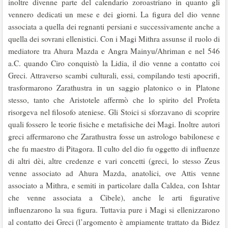
inoltre divenne parte del calendario zoroastriano in quanto gli
vennero dedicati un mese e dei giorni. La figura del dio venne
associata a quella dei regnanti persiani e successivamente anche a
quella dei sovrani ellenistici. Con i Magi Mithra assunse il ruolo di
mediatore tra Ahura Mazda e Angra Mainyu/Ahriman e nel 546
a.C. quando Ciro conquistò la Lidia, il dio venne a contatto coi
Greci. Attraverso scambi culturali, essi, compilando testi apocrifi,
trasformarono Zarathustra in un saggio platonico o in Platone
stesso, tanto che Aristotele affermò che lo spirito del Profeta
risorgeva nel filosofo ateniese. Gli Stoici si sforzavano di scoprire
quali fossero le teorie fisiche e metafisiche dei Magi. Inoltre autori
greci affermarono che Zarathustra fosse un astrologo babilonese e
che fu maestro di Pitagora. Il culto del dio fu oggetto di influenze
di altri dèi, altre credenze e vari concetti (greci, lo stesso Zeus
venne associato ad Ahura Mazda, anatolici, ove Attis venne
associato a Mithra, e semiti in particolare dalla Caldea, con Ishtar
che venne associata a Cibele), anche le arti figurative
influenzarono la sua figura. Tuttavia pure i Magi si ellenizzarono
al contatto dei Greci (l’argomento è ampiamente trattato da Bidez