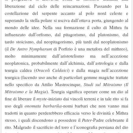
liberazione dal ciclo delle reincarnazioni. Passando per la
costellazione del serpente accanto al polo nord celeste e
superando la stella polare si usciva dall’ottava porta, giungendo al
mondo delle idee. Nella sua formazione il culto di Mithra fu
influenzato dall’orfismo, dal pitagorismo, dal platonismo, dal
tardo stoicismo, dal neopitagorismo, più tardi dal neoplatonismo
(il
De Antro Nympharum
di Porfirio è una metafora del mithreo),
molto minimamente dall’aristotelismo ma nell’accezione
neoplatonica, probabilmente dall’alchimia, dall’astrologia e dalla
teurgia caldea (
Oracoli Caldaici
) e dalla magia nell’accezione
teurgica (facendo uso anche di particolari gemme magiche trattate
nello specifico da Attilio Mastrocinque,
Studi sul Mitraismo (Il
Mitraismo e la Magia
). Teurgia significa operare come un dio al
fine di liberare il
myste
-iniziato dai vincoli terreni e in tale rito si fa
uso degli
onomata barbarika
-nomi barbari che non vanno mai
tradotti in quanto perderebbero efficacia verso le divinità e Mithra
stesso, i quali discendono a possedere il
Pater
-Padre celebrante il
rito. Malgrado il sacrificio del toro e l’iconografia persiana del dio