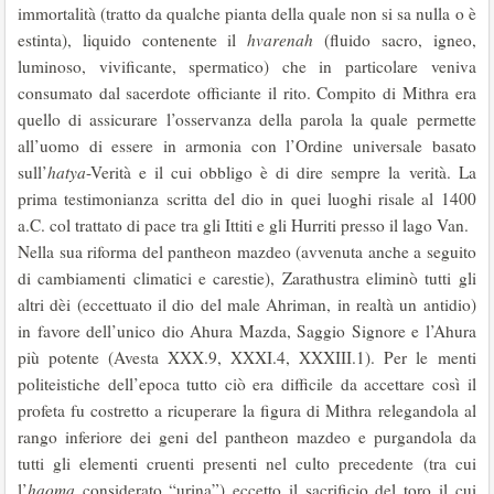
immortalità (tratto da qualche pianta della quale non si sa nulla o è
estinta), liquido contenente il
hvarenah
(fluido sacro, igneo,
luminoso, vivificante, spermatico) che in particolare veniva
consumato dal sacerdote officiante il rito. Compito di Mithra era
quello di assicurare l’osservanza della parola la quale permette
all’uomo di essere in armonia con l’Ordine universale basato
sull’
hatya
-Verità e il cui obbligo è di dire sempre la verità. La
prima testimonianza scritta del dio in quei luoghi risale al 1400
a.C. col trattato di pace tra gli Ittiti e gli Hurriti presso il lago Van.
Nella sua riforma del pantheon mazdeo (avvenuta anche a seguito
di cambiamenti climatici e carestie), Zarathustra eliminò tutti gli
altri dèi (eccettuato il dio del male Ahriman, in realtà un antidio)
in favore dell’unico dio Ahura Mazda, Saggio Signore e l’Ahura
più potente (Avesta XXX.9, XXXI.4, XXXIII.1). Per le menti
politeistiche dell’epoca tutto ciò era difficile da accettare così il
profeta fu costretto a ricuperare la figura di Mithra relegandola al
rango inferiore dei geni del pantheon mazdeo e purgandola da
tutti gli elementi cruenti presenti nel culto precedente (tra cui
l’
haoma
considerato “urina”) eccetto il sacrificio del toro il cui