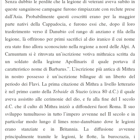
Senza dubbio le perdite che la legione di veterani aveva subito in
queste sanguinose campagne furono rimpiazzate con reclute prese
dall’Asia. Probabilmente questi coscritti erano per la maggior
parte nativi della Cappadocia, e furono essi che, dopo il loro
trasferimento verso il Danubio col rango di anziano e fila della
legione, là offrirono per primi sacrifici al dio iranico il cui nome
era stato fino allora sconosciuto nella regione a nord delle Alpi. A
Carnuntum si è ritrovata un’iscrizione votiva mithraica scritta da
un soldato della legione Apollinaris il quale portava il
caratteristico nome di Barbarus.”. L’iscrizione più antica di Mithra
in nostro possesso è un’iscrizione bilingue di un liberto del
periodo dei Flavi. La prima citazione di Mithra a livello letterario
è nel primo canto della
Tebaide
di Stazio (circa 80 d.C.) il quale
aveva assistito alle cerimonie del dio, e fu alla fine del I secolo
d.C. che il culto di Mithra iniziò a diffondersi fuori Roma. Il suo
sviluppo tumultuoso in tutto l’impero avvenne nel II secolo e in
particolar modo lungo il limes reno-danubiano dove le legioni
erano stanziate e in Britannia. La diffusione avvenne
principalmente tramite le legioni, le flotte, la burocrazia, i