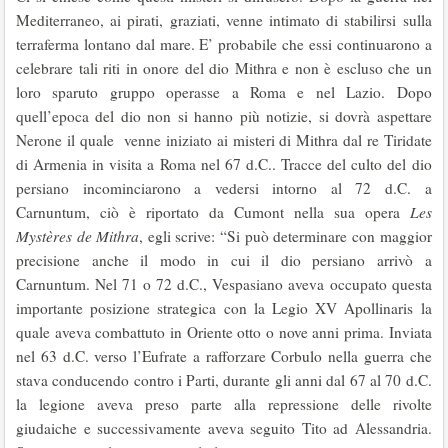
Mediterraneo, ai pirati, graziati, venne intimato di stabilirsi sulla
terraferma lontano dal mare. E’ probabile che essi continuarono a
celebrare tali riti in onore del dio Mithra e non è escluso che un
loro sparuto gruppo operasse a Roma e nel Lazio. Dopo
quell’epoca del dio non si hanno più notizie, si dovrà aspettare
Nerone il quale venne iniziato ai misteri di Mithra dal re Tiridate
di Armenia in visita a Roma nel 67 d.C.. Tracce del culto del dio
persiano incominciarono a vedersi intorno al 72 d.C. a
Carnuntum, ciò è riportato da Cumont nella sua opera
Les
Mystères de Mithra
, egli scrive: “Si può determinare con maggior
precisione anche il modo in cui il dio persiano arrivò a
Carnuntum. Nel 71 o 72 d.C., Vespasiano aveva occupato questa
importante posizione strategica con la Legio XV Apollinaris la
quale aveva combattuto in Oriente otto o nove anni prima. Inviata
nel 63 d.C. verso l’Eufrate a rafforzare Corbulo nella guerra che
stava conducendo contro i Parti, durante gli anni dal 67 al 70 d.C.
la legione aveva preso parte alla repressione delle rivolte
giudaiche e successivamente aveva seguito Tito ad Alessandria.