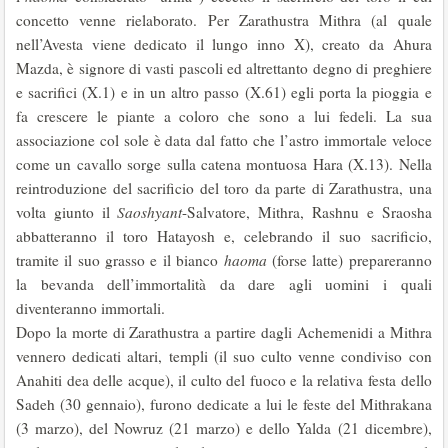
concetto venne rielaborato. Per Zarathustra Mithra (al quale
nell’Avesta viene dedicato il lungo inno X), creato da Ahura
Mazda, è signore di vasti pascoli ed altrettanto degno di preghiere
e sacrifici (X.1) e in un altro passo (X.61) egli porta la pioggia e
fa crescere le piante a coloro che sono a lui fedeli. La sua
associazione col sole è data dal fatto che l’astro immortale veloce
come un cavallo sorge sulla catena montuosa Hara (X.13). Nella
reintroduzione del sacrificio del toro da parte di Zarathustra, una
volta giunto il
Saoshyant
-Salvatore, Mithra, Rashnu e Sraosha
abbatteranno il toro Hatayosh e, celebrando il suo sacrificio,
tramite il suo grasso e il bianco
haoma
(forse latte) prepareranno
la bevanda dell’immortalità da dare agli uomini i quali
diventeranno immortali.
Dopo la morte di Zarathustra a partire dagli Achemenidi a Mithra
vennero dedicati altari, templi (il suo culto venne condiviso con
Anahiti dea delle acque), il culto del fuoco e la relativa festa dello
Sadeh (30 gennaio), furono dedicate a lui le feste del Mithrakana
(3 marzo), del Nowruz (21 marzo) e dello Yalda (21 dicembre),