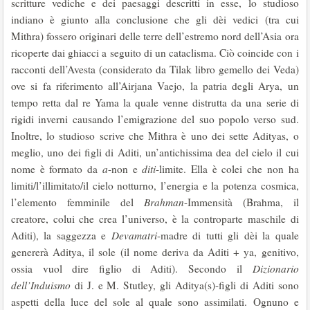
scritture vediche e dei paesaggi descritti in esse, lo studioso
indiano è giunto alla conclusione che gli dèi vedici (tra cui
Mithra) fossero originari delle terre dell’estremo nord dell’Asia ora
ricoperte dai ghiacci a seguito di un cataclisma. Ciò coincide con i
racconti dell’Avesta (considerato da Tilak libro gemello dei Veda)
ove si fa riferimento all’Airjana Vaejo, la patria degli Arya, un
tempo retta dal re Yama la quale venne distrutta da una serie di
rigidi inverni causando l’emigrazione del suo popolo verso sud.
Inoltre, lo studioso scrive che Mithra è uno dei sette Adityas, o
meglio, uno dei figli di Aditi, un’antichissima dea del cielo il cui
nome è formato da
a
-non e
diti
-limite. Ella è colei che non ha
limiti/l’illimitato/il cielo notturno, l’energia e la potenza cosmica,
l’elemento femminile del
Brahman
-Immensità (Brahma, il
creatore, colui che crea l’universo, è la controparte maschile di
Aditi), la saggezza e
Devamatri
-madre di tutti gli dèi la quale
genererà Aditya, il sole (il nome deriva da Aditi + ya, genitivo,
ossia vuol dire figlio di Aditi). Secondo il
Dizionario
dell’Induismo
di J. e M. Stutley, gli Aditya(s)-figli di Aditi sono
aspetti della luce del sole al quale sono assimilati. Ognuno e