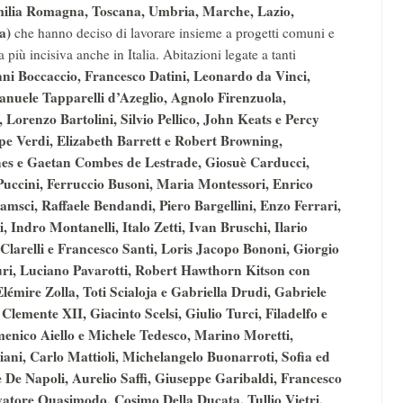
Emilia Romagna, Toscana, Umbria, Marche, Lazio,
a)
che hanno deciso di lavorare insieme a progetti comuni e
iù incisiva anche in Italia. Abitazioni legate a tanti
nni Boccaccio, Francesco Datini, Leonardo da Vinci,
anuele Tapparelli d’Azeglio, Agnolo Firenzuola,
, Lorenzo Bartolini, Silvio Pellico, John Keats e Percy
pe Verdi, Elizabeth Barrett e Robert Browning,
hes e Gaetan Combes de Lestrade, Giosuè Carducci,
uccini, Ferruccio Busoni, Maria Montessori, Enrico
amsci, Raffaele Bendandi, Piero Bargellini, Enzo Ferrari,
, Indro Montanelli, Italo Zetti, Ivan Bruschi, Ilario
Clarelli e Francesco Santi, Loris Jacopo Bononi, Giorgio
uri, Luciano Pavarotti, Robert Hawthorn Kitson con
mire Zolla, Toti Scialoja e Gabriella Drudi, Gabriele
 Clemente XII, Giacinto Scelsi, Giulio Turci, Filadelfo e
enico Aiello e Michele Tedesco, Marino Moretti,
ni, Carlo Mattioli, Michelangelo Buonarroti, Sofia ed
De Napoli, Aurelio Saffi, Giuseppe Garibaldi, Francesco
vatore Quasimodo, Cosimo Della Ducata, Tullio Vietri,