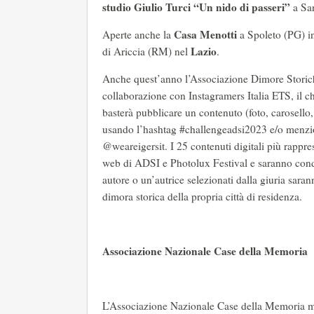
studio Giulio Turci “Un nido di passeri”
a
Sa
Casa Menotti
Aperte anche la
a Spoleto (PG) i
Lazio
di
Ariccia (RM) nel
.
Anche quest’anno l’Associazione Dimore Storich
collaborazione con Instagramers Italia ETS, il ch
basterà pubblicare un contenuto (foto, carosello,
usando l’hashtag #challengeadsi2023 e/o menzi
@weareigersit. I 25 contenuti digitali più rappres
web di ADSI e Photolux Festival e saranno condi
autore o un’autrice selezionati dalla giuria saran
dimora storica della propria città di residenza.
Associazione Nazionale Case della Memoria
L’Associazione Nazionale Case della Memoria me