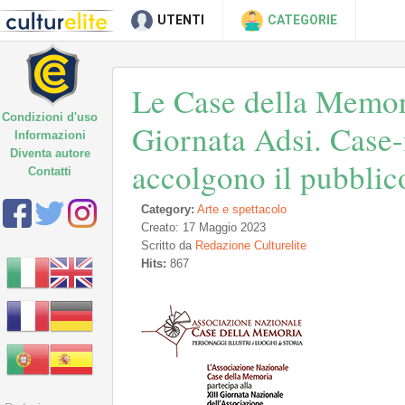
UTENTI
CATEGORIE
Le Case della Memori
Condizioni d'uso
Giornata Adsi. Case-m
Informazioni
Diventa autore
accolgono il pubbli
Contatti
Category:
Arte e spettacolo
Creato: 17 Maggio 2023
Scritto da
Redazione Culturelite
Hits:
867