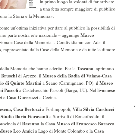
in primo luogo la volontà di far arrivare
a una fetta sempre maggiore di pubblico
scono la Storia e la Memoria».
ome un’ottima iniziativa per dare al pubblico la possibilità di
Marco
nno parte nostra rete nazionale – aggiunge
zionale Case della Memoria -. Condividiamo con Adsi il
o, rappresentato dalla Case della Memoria e da tutte le dimore
Toscana
 della Memoria che hanno aderito. Per la
, apriranno
 Bruschi
Museo della Badia di Vaiano-Casa
di Arezzo, il
io di Quinto Martini
Museo
a Seano (Carmignano, PO), il
i Pascoli
livornese
a Castelvecchio Pascoli (Barga, LU). Nel
Casa Guerrazzi
ci e
a Cecina.
Cesena, Casa Bertozzi
Villa Silvia Carducci
a Forlimpopoli,
Studio Ilario Fioravanti
a Sorrivoli di Roncofreddo, il
Ravenna
Casa Museo di Francesco Baracca
provincia di
la
Museo Leo Amici
Casa
a Lago di Monte Colombo e la