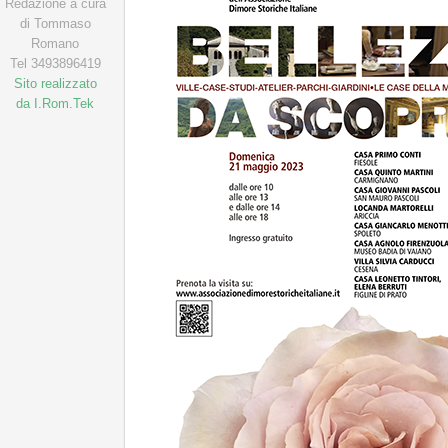
Redazione a cura
di Tommaso
Romano
Tel 3493896419
Sito realizzato
da I.Rom.Tek