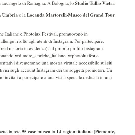
Studio Tullio Vietri
ntarcangelo di Romagna. A Bologna, lo
.
Umbria
Locanda Martorelli-Museo del Grand Tour
n
e
la
e Italiane e Photolux Festival, promuovono in
allenge rivolto agli utenti di Instagram. Per partecipare,
 reel o storia in evidenza) sul proprio profilo Instagram
onando @dimore_storiche_italiane, @photoluxfest e
entativi diventeranno una mostra virtuale accessibile sui siti
visi sugli account Instagram dei tre soggetti promotori. Un
no invitati a partecipare a una visita speciale dedicata in una
95 case museo
14 regioni italiane (Piemonte,
tte in rete
in