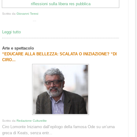
Scritto da
Giovanni Teresi
...
Leggi tutto
Arte e spettacolo
“EDUCARE ALLA BELLEZZA: SCALATA O INIZIAZIONE? “DI
CIRO...
Scritto da
Redazione Culturelite
Ciro Lomonte Iniziamo dall’epilogo della famosa Ode su un’urna
greca di Keats, senza entr...