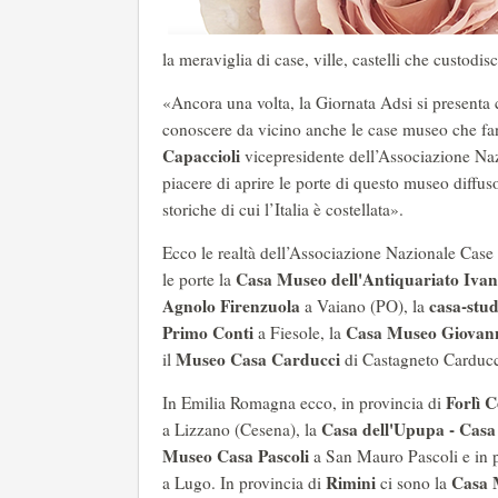
la meraviglia di case, ville, castelli che custodi
«Ancora una volta, la Giornata Adsi si presenta c
conoscere da vicino anche le case museo che fa
Capaccioli
vicepresidente dell’Associazione Na
piacere di aprire le porte di questo museo diffus
storiche di cui l’Italia è costellata».
Ecco le realtà dell’Associazione Nazionale Case
Casa Museo dell'Antiquariato Ivan
le porte la
Agnolo Firenzuola
casa-stud
a Vaiano (PO), la
Primo Conti
Casa Museo Giovann
a Fiesole, la
Museo Casa Carducci
il
di Castagneto Carduc
Forlì 
In Emilia Romagna ecco, in provincia di
Casa dell'Upupa - Casa 
a Lizzano (Cesena), la
Museo Casa Pascoli
a San Mauro Pascoli e in 
Rimini
Casa 
a Lugo. In provincia di
ci sono la