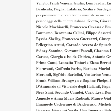
Veneto, Friuli Venezia Giulia, Lombardia, 
Basilicata, Puglia, Calabria, Sicilia e Sardegn
per promuovere questa forma museale in maniera p
Giotto, Giova
personaggi della cultura italiana:
Niccolò Machiavelli, Francesco Cavassa e Em
Pontormo, Benvenuto Cellini, Filippo Sassetti
Bysshe Shelley, Francesco Guerrazzi, Giusep
Pellegrino Artusi, Corrado Arezzo de Spucc
Sidney Sonnino, Giovanni Pascoli, Giacomo P
Caruso, Giorgio e Isa de Chirico, Antonio Gr
Primo Conti, Leonetto Tintori e Elena Berruti
Fioravanti, Goffredo Parise, Barbara Marini 
Morandi, Sigfrido Bartolini, Venturino Vent
Frank William Brangwyn e Daphne Phelps, Elé
D’Annunzio (il Vittoriale degli Italiani), Papa
Nera Simi
Secondo Casadei, Carlo Levi, Dom
,
Augusto e Anna Maria Radicati, Mauro Giulia
Emanuele Cacherano di Bricherasio, Michele 
Baracca, Giovanni Verità, Ugo Tognazzi, Sal