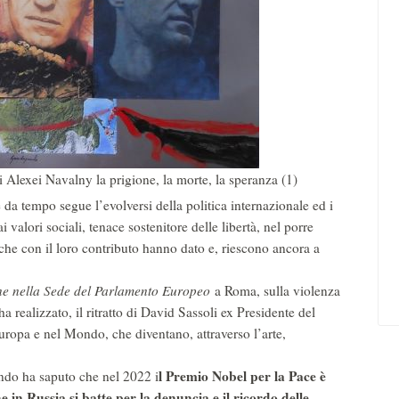
lexei Navalny la prigione, la morte, la speranza (1)
da tempo segue l’evolversi della politica internazionale ed i
 valori sociali, tenace sostenitore delle libertà, nel porre
 che con il loro contributo hanno dato e, riescono ancora a
one nella Sede del Parlamento Europeo
a Roma, sulla violenza
 realizzato, il ritratto
di David Sassoli ex Presidente del
ropa e nel Mondo, che diventano, attraverso l’arte,
l Premio Nobel per la Pace è
ndo ha saputo che nel 2022 i
 in Russia si batte per la denuncia e il ricordo delle