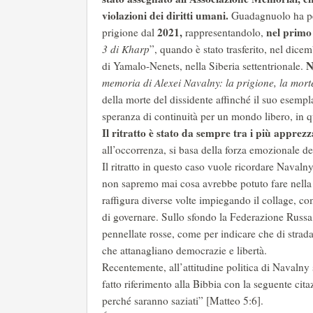
violazioni dei diritti umani.
Guadagnuolo ha pen
2021,
nel primo 
prigione dal
rappresentandolo,
3 di Kharp
”, quando è stato trasferito, nel dice
di Yamalo-Nenets, nella Siberia settentrionale.
memoria di
Alexei Navalny: la prigione, la mort
della morte del dissidente affinché il suo esemp
speranza di continuità per un mondo libero, in 
Il ritratto è stato da sempre tra i più apprezz
all’occorrenza, si basa della forza emozionale del
Il ritratto in questo caso vuole ricordare Naval
non sapremo mai cosa avrebbe potuto fare nella po
raffigura diverse volte impiegando il collage, com
di governare. Sullo sfondo la Federazione Russa,
pennellate rosse, come per indicare che di strada
che attanagliano democrazie e libertà.
Recentemente, all’attitudine politica di Navalny 
fatto riferimento alla Bibbia con la seguente cita
perché saranno saziati” [Matteo 5:6].