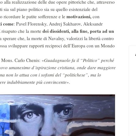
o alla realizzazione delle due opere pittoriche che, attraverso
 sia sul piano politico sia su quello esistenziale del
motivazioni,
icordare le patite sofferenze e le
con
nti come
: Pavel Florensky, Andrej Sakharov, Aleksandr
dei dissidenti, alla fine, porta ad un
È risaputo che la morte
 sperare che, la morte di Navalny, valorizzi la libertà contro
ossa sviluppare rapporti reciproci dell’Europa con un Mondo
o Mons. Carlo Chenis: «
Guadagnuolo fa il “Politico” perché
 nuovo umanesimo d’ispirazione cristiana, onde dare maggiore
a non lo attua con i sofismi del “politichese”, ma lo
ssere indubbiamente più convincente
».