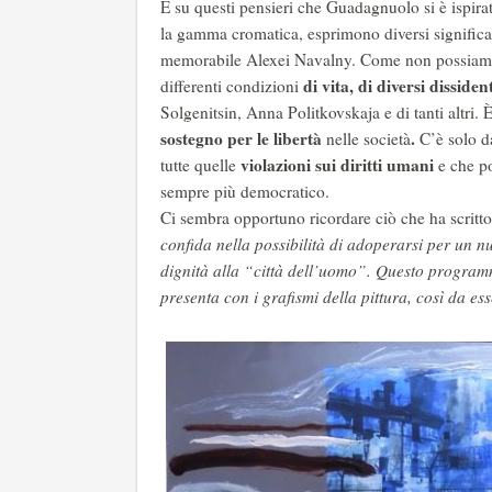
É su questi pensieri che Guadagnuolo si è ispirat
la gamma cromatica, esprimono diversi significati
memorabile Alexei Navalny. Come non possiamo r
di vita, di diversi disside
differenti condizioni
Solgenitsin, Anna Politkovskaja e di tanti altri. 
sostegno per le libertà
.
nelle società
C’è solo da
violazioni sui diritti umani
tutte quelle
e che p
sempre più democratico.
Ci sembra opportuno ricordare ciò che ha scritt
confida nella possibilità di adoperarsi per un
dignità alla “città dell’uomo”. Questo programm
presenta con i grafismi della pittura, così da e