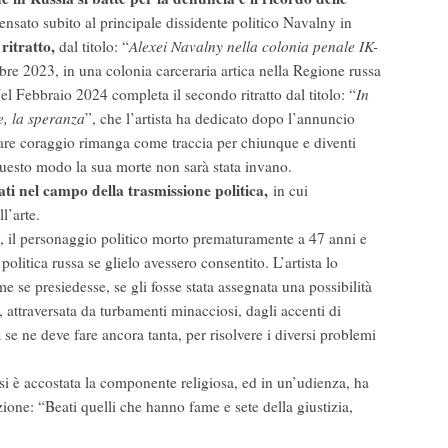
sato subito al principale dissidente politico Navalny in
ritratto,
dal titolo: “
Alexei Navalny nella colonia penale IK-
mbre 2023, in una colonia carceraria artica nella Regione russa
N
el Febbraio 2024 completa il secondo ritratto dal titolo: “
In
e, la speranza
”, che l’artista ha dedicato dopo l’annuncio
lare coraggio rimanga come traccia per chiunque e diventi
questo modo la sua morte non sarà stata invano.
ati nel campo della trasmissione politica,
in cui
l’arte.
ny, il personaggio politico morto prematuramente a 47 anni e
litica russa se glielo avessero consentito. L’artista lo
e se presiedesse, se gli fosse stata assegnata una possibilità
 attraversata da turbamenti minacciosi, dagli accenti di
 se ne deve fare ancora tanta, per risolvere i diversi problemi
si è accostata la componente religiosa, ed in un’udienza, ha
zione: “Beati quelli che hanno fame e sete della giustizia,