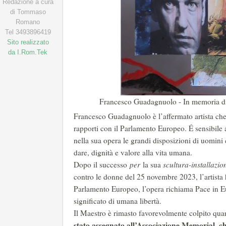
Redazione a cura
di Tommaso
Romano
Tel 3493896419
Sito realizzato
da I.Rom.Tek
Francesco Guadagnuolo - In memoria di A
Francesco Guadagnuolo è l’affermato artista che 
rapporti con il Parlamento Europeo. É sensibile ai
nella sua opera le grandi disposizioni di uomini
dare, dignità e valore alla vita umana.
Dopo il successo
per
la sua
scultura-installazi
contro le donne del 25 novembre 2023, l’artista ha
Parlamento Europeo, l’opera richiama Pace in Eu
significato di umana libertà.
Il Maestro è rimasto favorevolmente colpito qua
stato assegnato all’Associazione Memorial, che