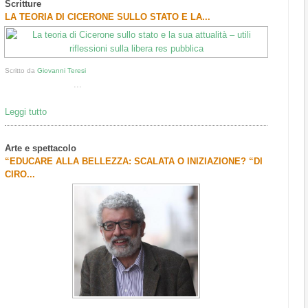
Scritture
1
2
3
LA TEORIA DI CICERONE SULLO STATO E LA...
Scritto da
Giovanni Teresi
...
Leggi tutto
Arte e spettacolo
“EDUCARE ALLA BELLEZZA: SCALATA O INIZIAZIONE? “DI
CIRO...