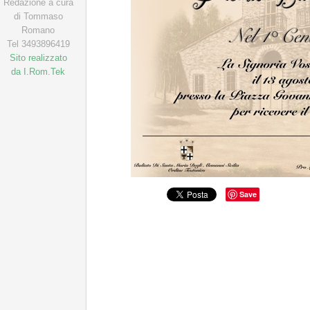
Redazione a cura
di Tommaso
Romano
Tel 3493896419
Sito realizzato
da I.Rom.Tek
Save