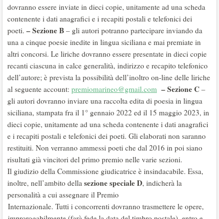
dovranno essere inviate in dieci copie, unitamente ad una scheda
contenente i dati anagrafici e i recapiti postali e telefonici dei
– Sezione B
poeti.
– gli autori potranno partecipare inviando da
una a cinque poesie inedite in lingua siciliana e mai premiate in
altri concorsi. Le liriche dovranno essere presentate in dieci copie
recanti ciascuna in calce generalità, indirizzo e recapito telefonico
dell’autore; è prevista la possibilità dell’inoltro on-line delle liriche
– Sezione C
al seguente account:
premiomarineo@gmail.com
–
gli autori dovranno inviare una raccolta edita di poesia in lingua
siciliana, stampata fra il 1° gennaio 2022 ed il 15 maggio 2023, in
dieci copie, unitamente ad una scheda contenente i dati anagrafici
e i recapiti postali e telefonici dei poeti. Gli elaborati non saranno
restituiti. Non verranno ammessi poeti che dal 2016 in poi siano
risultati già vincitori del primo premio nelle varie sezioni.
Il giudizio della Commissione giudicatrice è insindacabile. Essa,
sezione speciale D
inoltre, nell’ambito della
, indicherà la
personalità a cui assegnare il Premio
Internazionale. Tutti i concorrenti dovranno trasmettere le opere,
improrogabilmente (farà fede la data del timbro postale), entro e