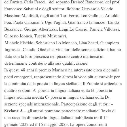
dell’artista Carla Fracci, del soprano Desireé Rancatore, del prof.
Francesco Sabatini e degli scrittori Roberto Gervaso e Valerio
Massimo Manfredi, degli attori Turi Ferro, Leo Gullotta, Arnoldo
Foà, Paola Gassman e Ugo Pagliai, Gianfranco Iannuzzo, Lando
Buzzanca, Giorgio Albertazzi, Luigi Lo Cascio, Pamela Villoresi,
Gilberto Idonea, Tuccio Musumeci,
Michele Placido, Sebastiano Lo Monaco, Lina Sastri, Giampiero
Ingrassia, Claudio Gioè che, vincitori delle scorse edizioni, hanno
dato con la loro presenza nel piccolo centro marinese un
determinante contributo alla sua qualificazione.
In questi 48 anni il premio Marineo ha interessato circa diecimila
poeti emergenti, rappresentando altresì la voce più autorevole per
la continuità della poesia in lingua siciliana. Il Premio si articola in
quattro sezioni: A- poesia in lingua italiana edita B- poesia in
lingua siciliana inedita C- poesia in lingua siciliana edita D-
sezione speciale internazionale. Partecipazione degli autori: –
Sezione A
– gli autori potranno partecipare mediante l’invio di
una raccolta di poesie in lingua italiana pubblicata tra il 1°
gennaio 2022 ed il 15 maggio 2023. Le opere concorrenti