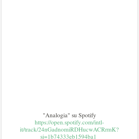
"Analogia" su Spotify
https://open.spotify.com/intl-
it/track/24nGadnomiRDHucwACRrmK?
si=1b74333eb1594ba1