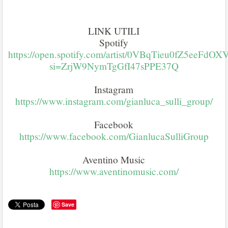
LINK UTILI
Spotify
https://open.spotify.com/artist/0VBqTieu0fZ5eeFdO
si=ZrjW9NymTgGfI47sPPE37Q
Instagram
https://www.instagram.com/gianluca_sulli_group/
Facebook
https://www.facebook.com/GianlucaSulliGroup
Aventino Music
https://www.aventinomusic.com/
Save