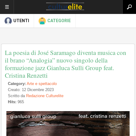
UTENTI
CATEGORIE
La poesia di José Saramago diventa musica con
il brano “Analogia” nuovo singolo della
formazione jazz Gianluca Sulli Group feat.
Cristina Renzetti
Category:
Arte e spettacolo
Creato: 12 Dicembre 2023
Scritto da
Redazione Culturelite
Hits:
965