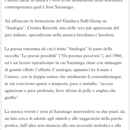
contemporanea qual è José Saramago.
Ad affiancare la formazione del Gianluca Sulli Group su
“Analogia”, Cristina Renzetti, una delle voci più apprezzate del
jazz italiano, specializzata nella musica brasiliana e lusofona.
La poesia omonima da cui è tratta “Analogia” fa parte della
raccolta “Le poesie possibili” (“Os poemas possíveis”), del 1966,
ed è un lavoro ispiratissimo in cui Saramago ritrae con immagini
di grande effetto l’affinità (l’analogia, appunto) tra il mare e
l’amore, con la doppia natura che similmente li contraddistingue,
in cui convivono quiete e tempesta, pace e tumulto, “accesa
agitazione e pace profonda, lieve sfiorar di pelle e unghia che
graffia”.
La musica riveste i versi di Saramago muovendosi su due piani: da
un lato cerca di aderire agli stimoli e alle suggestioni della parola
poetica, dall’altro non rinuncia alla sua necessità melodica e alla