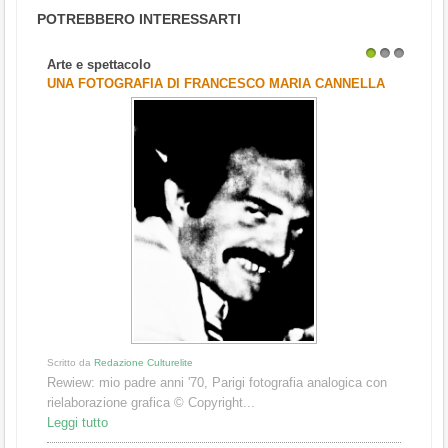
POTREBBERO INTERESSARTI
Arte e spettacolo
1
2
3
UNA FOTOGRAFIA DI FRANCESCO MARIA CANNELLA
Scritto da
Redazione Culturelite
Rewiew: mio padre anni '70, Parigi fotografia analogica con
rielaborazione grafica © Copyright...
Leggi tutto