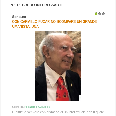
POTREBBERO INTERESSARTI
Scritture
1
2
3
CON CARMELO FUCARINO SCOMPARE UN GRANDE
UMANISTA: UNA...
Scritto da
Redazione Culturelite
È difficile scrivere con distacco di un intellettuale con il quale