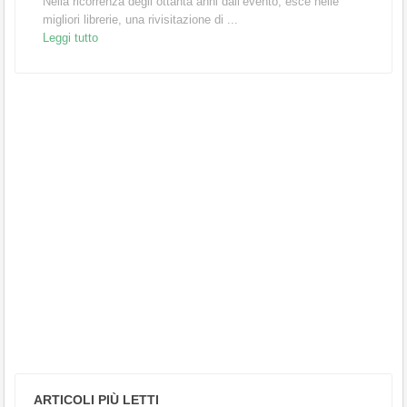
Nella ricorrenza degli ottanta anni dall’evento, esce nelle
migliori librerie, una rivisitazione di ...
Leggi tutto
ARTICOLI PIÙ LETTI