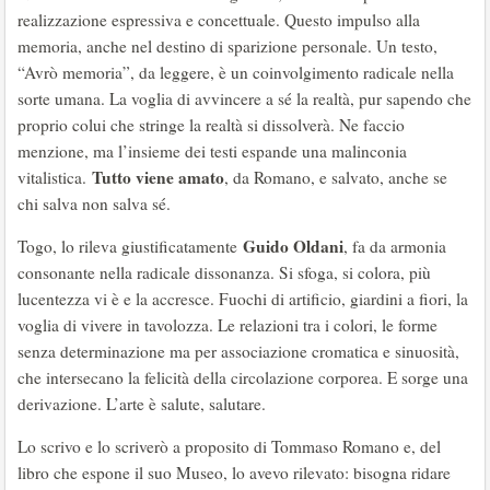
realizzazione espressiva e concettuale. Questo impulso alla
memoria, anche nel destino di sparizione personale. Un testo,
“Avrò memoria”, da leggere, è un coinvolgimento radicale nella
sorte umana. La voglia di avvincere a sé la realtà, pur sapendo che
proprio colui che stringe la realtà si dissolverà. Ne faccio
menzione, ma l’insieme dei testi espande una malinconia
Tutto viene amato
vitalistica.
, da Romano, e salvato, anche se
chi salva non salva sé.
Guido Oldani
Togo, lo rileva giustificatamente
, fa da armonia
consonante nella radicale dissonanza. Si sfoga, si colora, più
lucentezza vi è e la accresce. Fuochi di artificio, giardini a fiori, la
voglia di vivere in tavolozza. Le relazioni tra i colori, le forme
senza determinazione ma per associazione cromatica e sinuosità,
che intersecano la felicità della circolazione corporea. E sorge una
derivazione. L’arte è salute, salutare.
Lo scrivo e lo scriverò a proposito di Tommaso Romano e, del
libro che espone il suo Museo, lo avevo rilevato: bisogna ridare