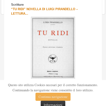
Scritture
“TU RIDI” NOVELLA DI LUIGI PIRANDELLO –
LETTURA...
Scritto da
Redazione Culturelite
Questo sito utilizza Cookies necesari per il corretto funzionamento.
Pubblicata nel 1912 sul «Corriere della sera», la novella Tu
Continuando la navigazione viene consentito il loro utilizzo.
ridi fu successivamente inserita nella ...
Continua navigazione
Leggi tutto
Informazioni