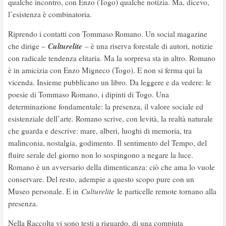
qualche incontro, con Enzo (Togo) qualche notizia. Ma, dicevo,
l’esistenza è combinatoria.
Riprendo i contatti con Tommaso Romano. Un social magazine
Culturelite
che dirige –
– è una riserva forestale di autori, notizie
con radicale tendenza elitaria. Ma la sorpresa sta in altro. Romano
è in amicizia con Enzo Migneco (Togo). E non si ferma qui la
vicenda. Insieme pubblicano un libro. Da leggere e da vedere: le
poesie di Tommaso Romano, i dipinti di Togo. Una
determinazione fondamentale: la presenza, il valore sociale ed
esistenziale dell’arte. Romano scrive, con levità, la realtà naturale
che guarda e descrive: mare, alberi, luoghi di memoria, tra
malinconia, nostalgia, godimento. Il sentimento del Tempo, del
fluire serale del giorno non lo sospingono a negare la luce.
Romano è un avversario della dimenticanza: ciò che ama lo vuole
conservare. Del resto, adempie a questo scopo pure con un
Museo personale. E in
Culturelite
le particelle remote tornano alla
presenza.
Nella Raccolta vi sono testi a riguardo, di una compiuta