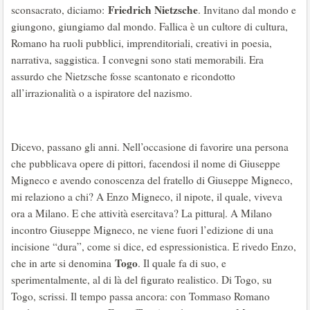
Friedrich Nietzsche
sconsacrato, diciamo:
. Invitano dal mondo e
giungono, giungiamo dal mondo. Fallica è un cultore di cultura,
Romano ha ruoli pubblici, imprenditoriali, creativi in poesia,
narrativa, saggistica. I convegni sono stati memorabili. Era
assurdo che Nietzsche fosse scantonato e ricondotto
all’irrazionalità o a ispiratore del nazismo.
Dicevo, passano gli anni. Nell’occasione di favorire una persona
che pubblicava opere di pittori, facendosi il nome di Giuseppe
Migneco e avendo conoscenza del fratello di Giuseppe Migneco,
mi relaziono a chi? A Enzo Migneco, il nipote, il quale, viveva
ora a Milano. E che attività esercitava? La pittura|. A Milano
incontro Giuseppe Migneco, ne viene fuori l’edizione di una
incisione “dura”, come si dice, ed espressionistica. E rivedo Enzo,
Togo
che in arte si denomina
. Il quale fa di suo, e
sperimentalmente, al di là del figurato realistico. Di Togo, su
Togo, scrissi. Il tempo passa ancora: con Tommaso Romano