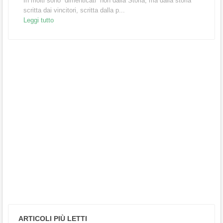
In molti sono “dimenticati” non dalla Storia, ma dalla storia
scritta dai vincitori, scritta dalla p...
Leggi tutto
ARTICOLI PIÙ LETTI