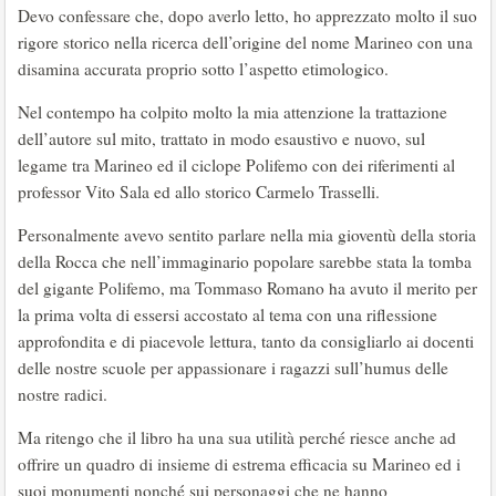
Devo confessare che, dopo averlo letto, ho apprezzato molto il suo
rigore storico nella ricerca dell’origine del nome Marineo con una
disamina accurata proprio sotto l’aspetto etimologico.
Nel contempo ha colpito molto la mia attenzione la trattazione
dell’autore sul mito, trattato in modo esaustivo e nuovo, sul
legame tra Marineo ed il ciclope Polifemo con dei riferimenti al
professor Vito Sala ed allo storico Carmelo Trasselli.
Personalmente avevo sentito parlare nella mia gioventù della storia
della Rocca che nell’immaginario popolare sarebbe stata la tomba
del gigante Polifemo, ma Tommaso Romano ha avuto il merito per
la prima volta di essersi accostato al tema con una riflessione
approfondita e di piacevole lettura, tanto da consigliarlo ai docenti
delle nostre scuole per appassionare i ragazzi sull’humus delle
nostre radici.
Ma ritengo che il libro ha una sua utilità perché riesce anche ad
offrire un quadro di insieme di estrema efficacia su Marineo ed i
suoi monumenti nonché sui personaggi che ne hanno