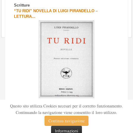
Scritture
“TU RIDI” NOVELLA DI LUIGI PIRANDELLO –
LETTURA...
Scritto da
Redazione Culturelite
Questo sito utilizza Cookies necesari per il corretto funzionamento.
Pubblicata nel 1912 sul «Corriere della sera», la novella Tu
Continuando la navigazione viene consentito il loro utilizzo.
ridi fu successivamente inserita nella ...
Continua navigazione
Leggi tutto
Informazioni