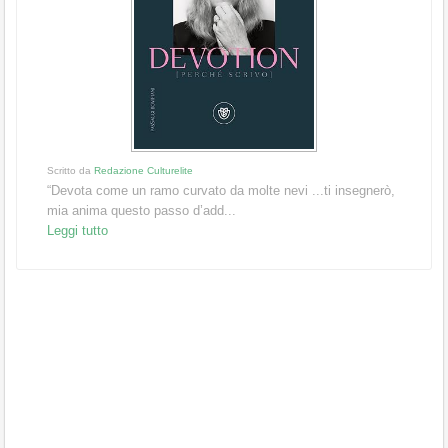
Scritto da
Redazione Culturelite
“Devota come un ramo curvato da molte nevi ...ti insegnerò,
mia anima questo passo d’add...
Leggi tutto