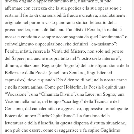
diversa origine e approfondimento ma, finalmente, si può
affermare con certezza che la sua poetica e la sua opera sono e
restano il frutto di una sensibilità fluida e creativa, assolutamente
originale nel pur non vasto panorama storico-letterario della
prosa-poetica, non solo italiana. L’analisi di Peralta, in realtà, è
mossa e condotta e sempre accompagnata da quel “sentimento” o
coinvolgimento e speculazione, che definirei “en-tusiasmo”:
Peralta, infatti, ricerca la Verità del Mistero, non solo nel potere
del Sapere, ma anche e sopra tutto nel “nostro cielo interiore”,
dimora, abitazione, Regno (del Segreto) della trasfigurazione della
Bellezza e della Poesia (e nel loro Sentiero, linguistico ed
espressivo), dove e quando Dio è dentro di noi, nella nostra carne
e nella nostra anima. Come per Hölderlin, la Poesia è quindi una
“Vocazione”, una “Chiamata Divina”, una Luce, un Sogno, una
Visione nella notte, nel tempo “sacrilego” della Tecnica e del
Consumo, del camaleontico e aggressivo, oppressivo, omologante
Potere del nuovo “TurboCapitalismo”. La funzione della
letteratura e della filosofia, in questa dispersa distrutta situazione,
non può che essere, come ci suggerisce e fa capire Guglielmo