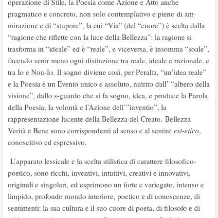
operazione di Stile, la Poesia come Azione e Atto anche
pragmatico e concreto, non solo contemplativo e pieno di am-
mirazione e di “stupore”, la cui “Via” (del “cuore”) è scelta dalla
“ragione che riflette con la luce della Bellezza”: la ragione si
trasforma in “ideale” ed è “reale”, e viceversa, è insomma “soale”,
facendo venir meno ogni distinzione tra reale, ideale e razionale, e
tra Io e Non-Io. Il sogno diviene così, per Peralta, “un’idea reale”
e la Poesia è un Evento unico e assoluto, nutrito dall’ “albero della
visione”, dallo s-guardo che si fa sogno, idea, e produce la Parola
della Poesia, la volontà e l’Azione dell’”inventio”, la
rappresentazione lucente della Bellezza del Creato. Bellezza
Verità e Bene sono corrispondenti al senso e al sentire
est-etico
,
conoscitivo ed espressivo.
L’apparato lessicale e la scelta stilistica di carattere filosofico-
poetico, sono ricchi, inventivi, intuitivi, creativi e innovativi,
originali e singolari, ed esprimono un forte e variegato, intenso e
limpido, profondo mondo interiore, poetico e di conoscenze, di
sentimenti: la sua cultura e il suo cuore di poeta, di filosofo e di