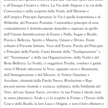
e all’Energia Creativa e Attiva. La Via dello Stupore è la via della
Conoscenza e della scoperta della Verità, dell’Illusione e
dell’utopico Principio-Speranza: la Via è quella leopardiana e di
Hölderlin, del Pensiero Poetante: l’aristotelico principio di non-
contraddizione è definitivamente demolito e superato in quello
dell’Unione-Identificazione di Essere e Nulla, Sogno e Realtà,
Poesia e Bellezza, Spirito e Materia, Umano e Divino. Esiste
soltanto il Presente Infinito, Voce dell’Essere, Parola del Principio
e Principio della Parola, Canto Iniziale della “Trasfigurazione” e
del “Trasumanar” e della sua Organizzazione, della Verità e del
Bene-Bellezza. La Soaltà, ci suggerisce Peralta, conduce e guida
verso il Mondo attraverso la Voce, appunto sacra e illuminante,
dell’Immaginazione e del Silenzio, fa Vedere Guardare e
Ascoltare, chiamati dalla Parola Nuova, Rivelazione e Rap-
present-azione (teatrale e scenica), epifanica, della Sublimità del
Vero, del suo Spazio Sacro, est-etico: la sua Forma è ideale (non
in senso platonico), Soale e ci fa scoprire le Forme e l’Essere delle
Cose e della Realtà, la loro Luce e Origine, e non il loro effimero e