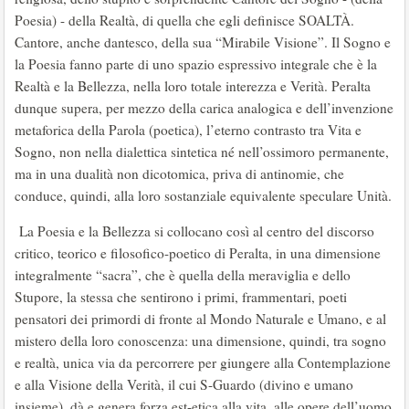
Poesia) - della Realtà, di quella che egli definisce SOALTÀ.
Cantore, anche dantesco, della sua “Mirabile Visione”. Il Sogno e
la Poesia fanno parte di uno spazio espressivo integrale che è la
Realtà e la Bellezza, nella loro totale interezza e Verità. Peralta
dunque supera, per mezzo della carica analogica e dell’invenzione
metaforica della Parola (poetica), l’eterno contrasto tra Vita e
Sogno, non nella dialettica sintetica né nell’ossimoro permanente,
ma in una dualità non dicotomica, priva di antinomie, che
conduce, quindi, alla loro sostanziale equivalente speculare Unità.
La Poesia e la Bellezza si collocano così al centro del discorso
critico, teorico e filosofico-poetico di Peralta, in una dimensione
integralmente “sacra”, che è quella della meraviglia e dello
Stupore, la stessa che sentirono i primi, frammentari, poeti
pensatori dei primordi di fronte al Mondo Naturale e Umano, e al
mistero della loro conoscenza: una dimensione, quindi, tra sogno
e realtà, unica via da percorrere per giungere alla Contemplazione
e alla Visione della Verità, il cui S-Guardo (divino e umano
insieme), dà e genera forza est-etica alla vita, alle opere dell’uomo