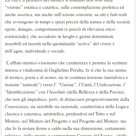
“visione” estatica e catartica, sulla contemplazione profetica ed
anche ascetica, ma anche sull’azione concreta, su atti e fatti reali
che avvengono in tempi e spazi precisi della natura e della società:
opere, dunque, comportamenti (e perciò di rilevanza etico-
esistenziale), che accadono in luoghi e giorni determinati,
inseribili ed inseriti nella quotidianità “activa” del vivere e
dell’agire, individuale e sociale.
L’afflato mistico-visionario che caratterizza e permea la scrittura
intensa e vitalissima di Guglielmo Peralta, fa sì che la sua anima
di teorico, poeta e di uomo, sia in continua tensione (metafisica e
insieme “naturale”) verso l’ “Unione”, l’Unità, l’Unificazione, l’
“Identificazione” con l’Assoluto (della Bellezza e della Poesia),
che non gli impedisce, però, di distaccarsi progressivamente dalla
Conoscenza, sia sensibile sia razionale, caratteristica della Logica
classica e canonica, aristotelica, perdendosi nel Tutto e nel
Mistero, nel Mistero del Progetto e nel Progetto del Mistero: ma
che lo fa restare fermo e saldo nella sua dimensione, certamente
religiosa, dello stupito e sorprendente Cantore del Sogno - (della