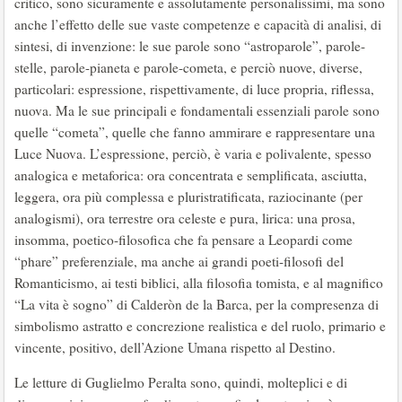
critico, sono sicuramente e assolutamente personalissimi, ma sono
anche l’effetto delle sue vaste competenze e capacità di analisi, di
sintesi, di invenzione: le sue parole sono “astroparole”, parole-
stelle, parole-pianeta e parole-cometa, e perciò nuove, diverse,
particolari: espressione, rispettivamente, di luce propria, riflessa,
nuova. Ma le sue principali e fondamentali essenziali parole sono
quelle “cometa”, quelle che fanno ammirare e rappresentare una
Luce Nuova. L’espressione, perciò, è varia e polivalente, spesso
analogica e metaforica: ora concentrata e semplificata, asciutta,
leggera, ora più complessa e pluristratificata, raziocinante (per
analogismi), ora terrestre ora celeste e pura, lirica: una prosa,
insomma, poetico-filosofica che fa pensare a Leopardi come
“phare” preferenziale, ma anche ai grandi poeti-filosofi del
Romanticismo, ai testi biblici, alla filosofia tomista, e al magnifico
“La vita è sogno” di Calderòn de la Barca, per la compresenza di
simbolismo astratto e concrezione realistica e del ruolo, primario e
vincente, positivo, dell’Azione Umana rispetto al Destino.
Le letture di Guglielmo Peralta sono, quindi, molteplici e di