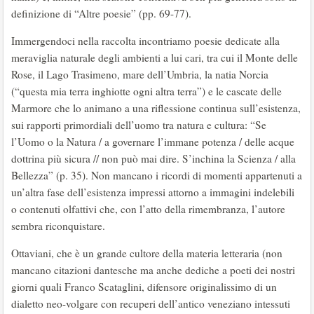
definizione di “Altre poesie” (pp. 69-77).
Immergendoci nella raccolta incontriamo poesie dedicate alla
meraviglia naturale degli ambienti a lui cari, tra cui il Monte delle
Rose, il Lago Trasimeno, mare dell’Umbria, la natia Norcia
(“questa mia terra inghiotte ogni altra terra”) e le cascate delle
Marmore che lo animano a una riflessione continua sull’esistenza,
sui rapporti primordiali dell’uomo tra natura e cultura: “Se
l’Uomo o la Natura / a governare l’immane potenza / delle acque
dottrina più sicura // non può mai dire. S’inchina la Scienza / alla
Bellezza” (p. 35). Non mancano i ricordi di momenti appartenuti a
un’altra fase dell’esistenza impressi attorno a immagini indelebili
o contenuti olfattivi che, con l’atto della rimembranza, l’autore
sembra riconquistare.
Ottaviani, che è un grande cultore della materia letteraria (non
mancano citazioni dantesche ma anche dediche a poeti dei nostri
giorni quali Franco Scataglini, difensore originalissimo di un
dialetto neo-volgare con recuperi dell’antico veneziano intessuti