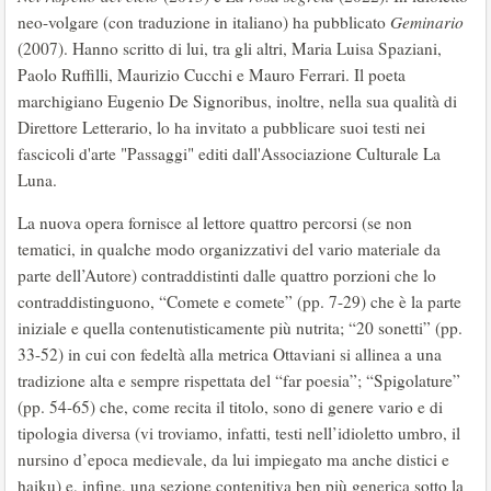
neo-volgare (con traduzione in italiano) ha pubblicato
Geminario
(2007). Hanno scritto di lui, tra gli altri, Maria Luisa Spaziani,
Paolo Ruffilli, Maurizio Cucchi e Mauro Ferrari. Il poeta
marchigiano Eugenio De Signoribus, inoltre, nella sua qualità di
Direttore Letterario, lo ha invitato a pubblicare suoi testi nei
fascicoli d'arte "Passaggi" editi dall'Associazione Culturale La
Luna.
La nuova opera fornisce al lettore quattro percorsi (se non
tematici, in qualche modo organizzativi del vario materiale da
parte dell’Autore) contraddistinti dalle quattro porzioni che lo
contraddistinguono, “Comete e comete” (pp. 7-29) che è la parte
iniziale e quella contenutisticamente più nutrita; “20 sonetti” (pp.
33-52) in cui con fedeltà alla metrica Ottaviani si allinea a una
tradizione alta e sempre rispettata del “far poesia”; “Spigolature”
(pp. 54-65) che, come recita il titolo, sono di genere vario e di
tipologia diversa (vi troviamo, infatti, testi nell’idioletto umbro, il
nursino d’epoca medievale, da lui impiegato ma anche distici e
haiku) e, infine, una sezione contenitiva ben più generica sotto la