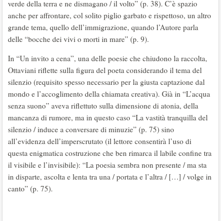
verde della terra e ne dismagano / il volto” (p. 38). C’è spazio
anche per affrontare, col solito piglio garbato e rispettoso, un altro
grande tema, quello dell’immigrazione, quando l’Autore parla
delle “bocche dei vivi o morti in mare” (p. 9).
In “Un invito a cena”, una delle poesie che chiudono la raccolta,
Ottaviani riflette sulla figura del poeta considerando il tema del
silenzio (requisito spesso necessario per la giusta captazione dal
mondo e l’accoglimento della chiamata creativa). Già in “L’acqua
senza suono” aveva riflettuto sulla dimensione di atonia, della
mancanza di rumore, ma in questo caso “La vastità tranquilla del
silenzio / induce a conversare di minuzie” (p. 75) sino
all’evidenza dell’imperscrutato (il lettore consentirà l’uso di
questa enigmatica costruzione che ben rimarca il labile confine tra
il visibile e l’invisibile): “La poesia sembra non presente / ma sta
in disparte, ascolta e lenta tra una / portata e l’altra / […] / volge in
canto” (p. 75).