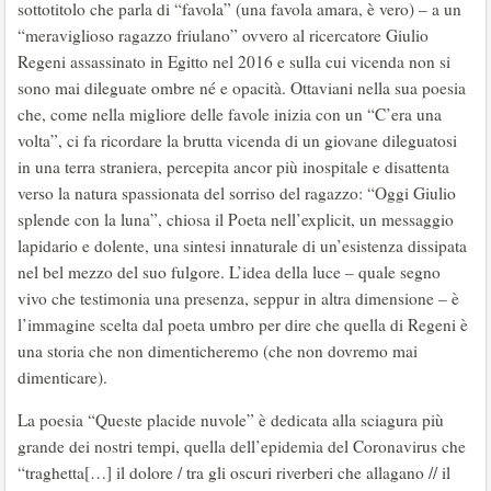
sottotitolo che parla di “favola” (una favola amara, è vero) – a un
“meraviglioso ragazzo friulano” ovvero al ricercatore Giulio
Regeni assassinato in Egitto nel 2016 e sulla cui vicenda non si
sono mai dileguate ombre né e opacità. Ottaviani nella sua poesia
che, come nella migliore delle favole inizia con un “C’era una
volta”, ci fa ricordare la brutta vicenda di un giovane dileguatosi
in una terra straniera, percepita ancor più inospitale e disattenta
verso la natura spassionata del sorriso del ragazzo: “Oggi Giulio
splende con la luna”, chiosa il Poeta nell’explicit, un messaggio
lapidario e dolente, una sintesi innaturale di un’esistenza dissipata
nel bel mezzo del suo fulgore. L’idea della luce – quale segno
vivo che testimonia una presenza, seppur in altra dimensione – è
l’immagine scelta dal poeta umbro per dire che quella di Regeni è
una storia che non dimenticheremo (che non dovremo mai
dimenticare).
La poesia “Queste placide nuvole” è dedicata alla sciagura più
grande dei nostri tempi, quella dell’epidemia del Coronavirus che
“traghetta[…] il dolore / tra gli oscuri riverberi che allagano // il