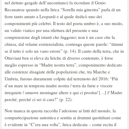
nel dettato gergale dell’anconitano) fa ricordare il Genio
Recanatese quando nella lirica “Sorella mia ginestra” parla di un
fiore tanto amato a Leopardi e al quale dedicò uno dei
componimenti più celebri. Il testo del poeta umbro è, a suo modo,
un valido viatico per una rilettura del presente e una
comprensione degli istanti che fuggono; non è un caso che la
chiusa, dal velame esistenzialista, contenga queste parole: “dimmi
se il tutto è solo un vano errore” (p. 14). Il canto della terra, che in
Ottaviani ben si eleva da liriche di diverso contenuto, è forse
meglio espresso in “Madre nostra terra”, componimento dedicato
alle esistenze disagiate delle popolazioni che, tra Marche e
Umbria, furono duramente colpite dal terremoto del 2016: “Più
d’un mare in tempesta madre nostra / terra da furie e viscere
irrequiete / smuove montagne altere e qui ci prostra/ […] // Madre
perché, perché ci sei sì cara?” (p. 22).
Non manca in questa raccolta l’adesione ai fatti del mondo, la
compartecipazione autentica e sentita ai drammi quotidiani come
è evidente in “C’era una volta”, lirica dedicata – come recita il