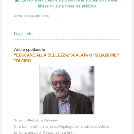
Scritto da
Giovanni Teresi
...
Leggi tutto
Arte e spettacolo
“EDUCARE ALLA BELLEZZA: SCALATA O INIZIAZIONE?
“DI CIRO...
Scritto da
Redazione Culturelite
Ciro Lomonte Iniziamo dall’epilogo della famosa Ode su
un’urna greca di Keats, senza entr...