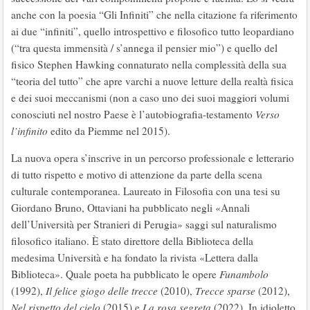
anche con la poesia “Gli Infiniti” che nella citazione fa riferimento
ai due “infiniti”, quello introspettivo e filosofico tutto leopardiano
(“tra questa immensità / s’annega il pensier mio”) e quello del
fisico Stephen Hawking connaturato nella complessità della sua
“teoria del tutto” che apre varchi a nuove letture della realtà fisica
e dei suoi meccanismi (non a caso uno dei suoi maggiori volumi
conosciuti nel nostro Paese è l’autobiografia-testamento
Verso
l’infinito
edito da Piemme nel 2015).
La nuova opera s’inscrive in un percorso professionale e letterario
di tutto rispetto e motivo di attenzione da parte della scena
culturale contemporanea. Laureato in Filosofia con una tesi su
Giordano Bruno, Ottaviani ha pubblicato negli «Annali
dell’Università per Stranieri di Perugia» saggi sul naturalismo
filosofico italiano. È stato direttore della Biblioteca della
medesima Università e ha fondato la rivista «Lettera dalla
Biblioteca». Quale poeta ha pubblicato le opere
Funambolo
(1992),
Il felice giogo delle trecce
(2010),
Trecce sparse
(2012),
Nel
rispetto del cielo
(2015) e
La rosa segreta
(2022). In idioletto