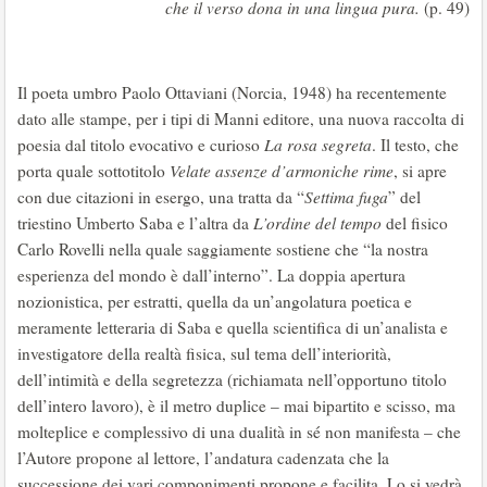
che il verso dona in una lingua pura.
(p. 49)
Il poeta umbro Paolo Ottaviani (Norcia, 1948) ha recentemente
dato alle stampe, per i tipi di Manni editore, una nuova raccolta di
poesia dal titolo evocativo e curioso
La rosa segreta
. Il testo, che
porta quale sottotitolo
Velate assenze d’armoniche rime
, si apre
con due citazioni in esergo, una tratta da “
Settima fuga
” del
triestino Umberto Saba e l’altra da
L’ordine del tempo
del fisico
Carlo Rovelli nella quale saggiamente sostiene che “la nostra
esperienza del mondo è dall’interno”. La doppia apertura
nozionistica, per estratti, quella da un’angolatura poetica e
meramente letteraria di Saba e quella scientifica di un’analista e
investigatore della realtà fisica, sul tema dell’interiorità,
dell’intimità e della segretezza (richiamata nell’opportuno titolo
dell’intero lavoro), è il metro duplice – mai bipartito e scisso, ma
molteplice e complessivo di una dualità in sé non manifesta – che
l’Autore propone al lettore, l’andatura cadenzata che la
successione dei vari componimenti propone e facilita. Lo si vedrà