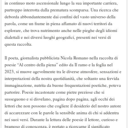
in continuo moto ascensionale lungo la sua importante carriera,
purtroppo interrotta dalla prematura scomparsa. Una ricerca che
deborda abbondantemente dai confini del vasto universo della
parola, come un fiume in piena affamato di nuovi territori da
esplorare, che trova nutrimento anche nelle pieghe degli idiomi
dialettali e nei diversi luoghi geografici, presenti nei versi di
questa raccolta.
Il poeta, giornalista pubblicista Nicola Romano nella raccolta di
poesie “Al centro della piena” edito da Il ramo e la foglia nel
2023, si muove agevolmente tra le diverse atmosfere, sensazioni e
interpretazioni della nostra quotidianità, che soltanto una fervida
immaginazione, nutrita da buone frequentazioni poetiche, poteva
partorire. Poesie incastonate come pietre preziose che si
susseguono e si disvelano, pagina dopo pagina, agli occhi dei
lettori che non possono che cogliere il desiderio del nostro autore
di accarezzare con le parole la sensibile anima di chi si addentra
nei suoi versi. Durante la lettura delle poesie il lettore, curioso e
bramoso di conoscenza, è portato a ricercarne il significato