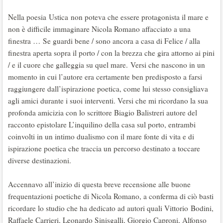
Nella poesia Ustica non poteva che essere protagonista il mare e
non è difficile immaginare Nicola Romano affacciato a una
finestra … Se guardi bene / sono ancora a casa di Felice / alla
finestra aperta sopra il porto / con la brezza che gira attorno ai pini
/ e il cuore che galleggia su quel mare. Versi che nascono in un
momento in cui l’autore era certamente ben predisposto a farsi
raggiungere dall’ispirazione poetica, come lui stesso consigliava
agli amici durante i suoi interventi. Versi che mi ricordano la sua
profonda amicizia con lo scrittore Biagio Balistreri autore del
racconto epistolare L’inquilino della casa sul porto, entrambi
coinvolti in un intimo dualismo con il mare fonte di vita e di
ispirazione poetica che traccia un percorso destinato a toccare
diverse destinazioni.
Accennavo all’inizio di questa breve recensione alle buone
frequentazioni poetiche di Nicola Romano, a conferma di ciò basti
ricordare lo studio che ha dedicato ad autori quali Vittorio Bodini,
Raffaele Carrieri, Leonardo Sinisgalli, Giorgio Caproni, Alfonso