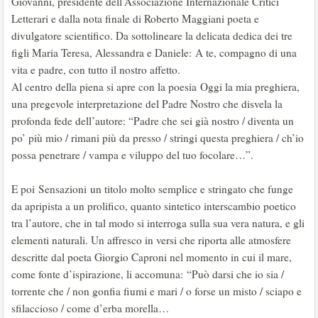
Giovanni, presidente dell’Associazione Internazionale Critici
Letterari e dalla nota finale di Roberto Maggiani poeta e
divulgatore scientifico. Da sottolineare la delicata dedica dei tre
figli Maria Teresa, Alessandra e Daniele: A te, compagno di una
vita e padre, con tutto il nostro affetto.
Al centro della piena si apre con la poesia Oggi la mia preghiera,
una pregevole interpretazione del Padre Nostro che disvela la
profonda fede dell’autore: “Padre che sei già nostro / diventa un
po’ più mio / rimani più da presso / stringi questa preghiera / ch’io
possa penetrare / vampa e viluppo del tuo focolare…”.
E poi Sensazioni un titolo molto semplice e stringato che funge
da apripista a un prolifico, quanto sintetico interscambio poetico
tra l’autore, che in tal modo si interroga sulla sua vera natura, e gli
elementi naturali. Un affresco in versi che riporta alle atmosfere
descritte dal poeta Giorgio Caproni nel momento in cui il mare,
come fonte d’ispirazione, li accomuna: “Può darsi che io sia /
torrente che / non gonfia fiumi e mari / o forse un misto / sciapo e
sfilaccioso / come d’erba morella…