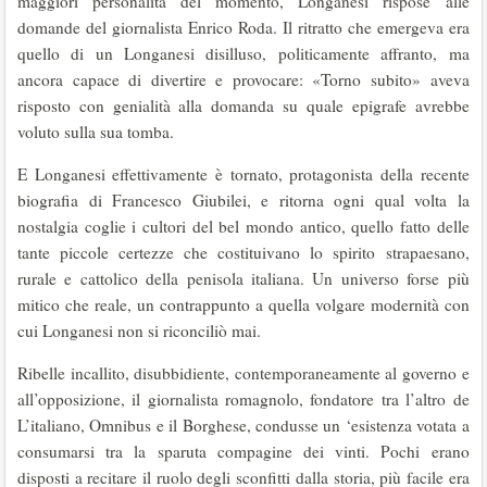
maggiori personalità del momento, Longanesi rispose alle
domande del giornalista Enrico Roda. Il ritratto che emergeva era
quello di un Longanesi disilluso, politicamente affranto, ma
ancora capace di divertire e provocare: «Torno subito» aveva
risposto con genialità alla domanda su quale epigrafe avrebbe
voluto sulla sua tomba.
E Longanesi effettivamente è tornato, protagonista della recente
biografia di Francesco Giubilei, e ritorna ogni qual volta la
nostalgia coglie i cultori del bel mondo antico, quello fatto delle
tante piccole certezze che costituivano lo spirito strapaesano,
rurale e cattolico della penisola italiana. Un universo forse più
mitico che reale, un contrappunto a quella volgare modernità con
cui Longanesi non si riconciliò mai.
Ribelle incallito, disubbidiente, contemporaneamente al governo e
all’opposizione, il giornalista romagnolo, fondatore tra l’altro de
L’italiano, Omnibus e il Borghese, condusse un ‘esistenza votata a
consumarsi tra la sparuta compagine dei vinti. Pochi erano
disposti a recitare il ruolo degli sconfitti dalla storia, più facile era