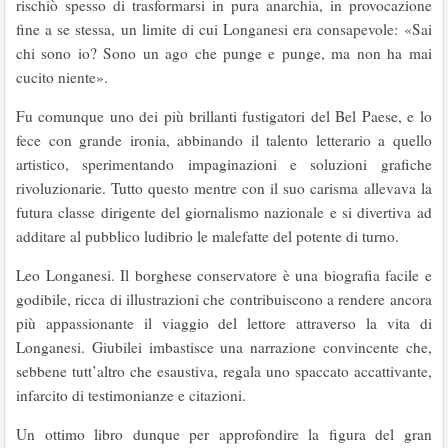
rischiò spesso di trasformarsi in pura anarchia, in provocazione
fine a se stessa, un limite di cui Longanesi era consapevole: «Sai
chi sono io? Sono un ago che punge e punge, ma non ha mai
cucito niente».
Fu comunque uno dei più brillanti fustigatori del Bel Paese, e lo
fece con grande ironia, abbinando il talento letterario a quello
artistico, sperimentando impaginazioni e soluzioni grafiche
rivoluzionarie. Tutto questo mentre con il suo carisma allevava la
futura classe dirigente del giornalismo nazionale e si divertiva ad
additare al pubblico ludibrio le malefatte del potente di turno.
Leo Longanesi. Il borghese conservatore è una biografia facile e
godibile, ricca di illustrazioni che contribuiscono a rendere ancora
più appassionante il viaggio del lettore attraverso la vita di
Longanesi. Giubilei imbastisce una narrazione convincente che,
sebbene tutt’altro che esaustiva, regala uno spaccato accattivante,
infarcito di testimonianze e citazioni.
Un ottimo libro dunque per approfondire la figura del gran