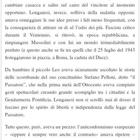
cambiare casacca e salire sul carro del vincitore al momento
opportuno. Longanesi, invece, soffriva della malattia opposta:
amava ormeggiare le sue idee presso i lidi meno frequentati, con
la conseguenza di attirare su di sé l’odio dei più. Fascista critico
durante il Ventennio, si ritrovò, in epoca repubblicana, a
rimpiangere Mussolini e con lui un mondo irrimediabilmente
perduto (e questo anche se fu tra quelli che il 25 luglio del 1943
festeggiarono in piazza, a Roma, la caduta del Duce).
Da bambino il piccolo Leo aveva sicuramente ascoltato le storie
delle scorribande del suo concittadino Stefano Pelloni, detto “il
Passatore”, che nella prima metà dell’Ottocento aveva compiuto
gesti spettacolari creando grande scompiglio tra i cittadini e la
Gendarmeria Pontificia. Longanesi non si scrollò mai di dosso il
fascino per lo spirito di libertà e indipendenza dalla legge del
Passatore.
Tutto questo, però, aveva un prezzo: l’anticonformismo esasperato
– «eppure è sempre vero anche il contrario» amava ripetere –