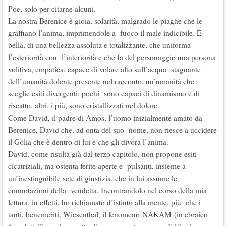
Poe, solo per citarne alcuni.
La nostra Berenice è gioia, solarità, malgrado le piaghe che le
graffiano l’anima, imprimendole a fuoco il male indicibile. È
bella, di una bellezza assoluta e totalizzante, che uniforma
l’esteriorità con l’interiorità e che fa del personaggio una persona
volitiva, empatica, capace di volare alto sull’acqua stagnante
dell’umanità dolente presente nel racconto, un’umanità che
sceglie esiti divergenti: pochi sono capaci di dinamismo e di
riscatto, altri, i più, sono cristallizzati nel dolore.
Come David, il padre di Amos, l’uomo inizialmente amato da
Berenice, David che, ad onta del suo nome, non riesce a uccidere
il Golia che è dentro di lui e che gli divora l’anima.
David, come risulta già dal terzo capitolo, non propone esiti
cicatriziali, ma ostenta ferite aperte e pulsanti, insieme a
un’inestinguibile sete di giustizia, che in lui assume le
connotazioni della vendetta. Incontrandolo nel corso della mia
lettura, in effetti, ho richiamato d’istinto alla mente, più che i
tanti, benemeriti, Wiesenthal, il fenomeno NAKAM (in ebraico