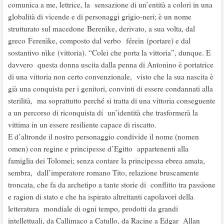
comunica a me, lettrice, la sensazione di un’entità a colori in una
globalità di vicende e di personaggi grigio-neri; è un nome
strutturato sul macedone Berenìke, derivato, a sua volta, dal
greco Ferenìke, composto dal verbo férein (portare) e dal
sostantivo nìke (vittoria). “Colei che porta la vittoria”, dunque. E
davvero questa donna uscita dalla penna di Antonino è portatrice
di una vittoria non certo convenzionale, visto che la sua nascita è
già una conquista per i genitori, convinti di essere condannati alla
sterilità, ma soprattutto perché si tratta di una vittoria conseguente
a un percorso di riconquista di un’identità che trasformerà la
vittima in un essere resiliente capace di riscatto.
E d’altronde il nostro personaggio condivide il nome (nomen
omen) con regine e principesse d’Egitto appartenenti alla
famiglia dei Tolomei; senza contare la principessa ebrea amata,
sembra, dall’imperatore romano Tito, relazione bruscamente
troncata, che fa da archetipo a tante storie di conflitto tra passione
e ragion di stato e che ha ispirato altrettanti capolavori della
letteratura mondiale di ogni tempo, prodotti da grandi
intellettuali, da Callimaco a Catullo, da Racine a Edgar Allan