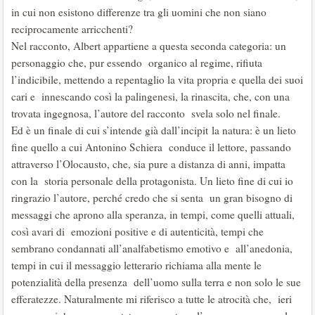
in cui non esistono differenze tra gli uomini che non siano
reciprocamente arricchenti?
Nel racconto, Albert appartiene a questa seconda categoria: un
personaggio che, pur essendo organico al regime, rifiuta
l’indicibile, mettendo a repentaglio la vita propria e quella dei suoi
cari e innescando così la palingenesi, la rinascita, che, con una
trovata ingegnosa, l’autore del racconto svela solo nel finale.
Ed è un finale di cui s’intende già dall’incipit la natura: è un lieto
fine quello a cui Antonino Schiera conduce il lettore, passando
attraverso l’Olocausto, che, sia pure a distanza di anni, impatta
con la storia personale della protagonista. Un lieto fine di cui io
ringrazio l’autore, perché credo che si senta un gran bisogno di
messaggi che aprono alla speranza, in tempi, come quelli attuali,
così avari di emozioni positive e di autenticità, tempi che
sembrano condannati all’analfabetismo emotivo e all’anedonia,
tempi in cui il messaggio letterario richiama alla mente le
potenzialità della presenza dell’uomo sulla terra e non solo le sue
efferatezze. Naturalmente mi riferisco a tutte le atrocità che, ieri