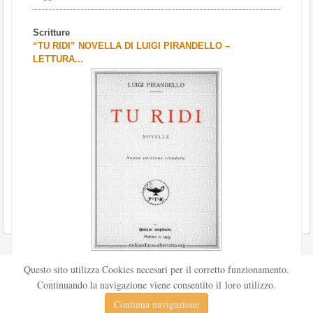
Scritture
“TU RIDI” NOVELLA DI LUIGI PIRANDELLO –
LETTURA...
Scritto da
Redazione Culturelite
Questo sito utilizza Cookies necesari per il corretto funzionamento.
Pubblicata nel 1912 sul «Corriere della sera», la novella Tu
Continuando la navigazione viene consentito il loro utilizzo.
ridi fu successivamente inserita nella ...
Continua navigazione
Leggi tutto