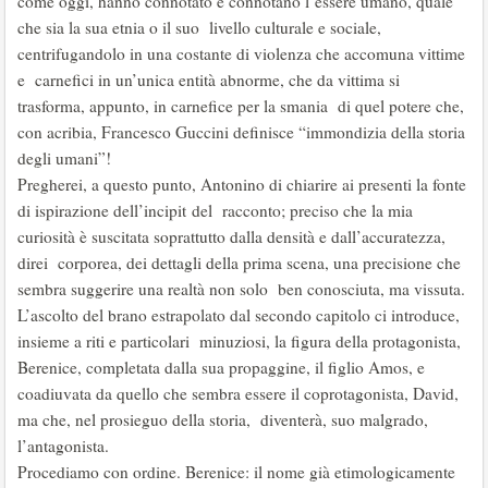
come oggi, hanno connotato e connotano l’essere umano, quale
che sia la sua etnia o il suo livello culturale e sociale,
centrifugandolo in una costante di violenza che accomuna vittime
e carnefici in un’unica entità abnorme, che da vittima si
trasforma, appunto, in carnefice per la smania di quel potere che,
con acribia, Francesco Guccini definisce “immondizia della storia
degli umani”!
Pregherei, a questo punto, Antonino di chiarire ai presenti la fonte
di ispirazione dell’incipit del racconto; preciso che la mia
curiosità è suscitata soprattutto dalla densità e dall’accuratezza,
direi corporea, dei dettagli della prima scena, una precisione che
sembra suggerire una realtà non solo ben conosciuta, ma vissuta.
L’ascolto del brano estrapolato dal secondo capitolo ci introduce,
insieme a riti e particolari minuziosi, la figura della protagonista,
Berenice, completata dalla sua propaggine, il figlio Amos, e
coadiuvata da quello che sembra essere il coprotagonista, David,
ma che, nel prosieguo della storia, diventerà, suo malgrado,
l’antagonista.
Procediamo con ordine. Berenice: il nome già etimologicamente