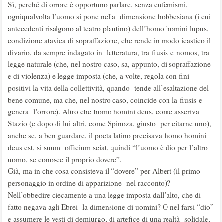
Sì, perché di orrore è opportuno parlare, senza eufemismi,
ogniqualvolta l’uomo si pone nella dimensione hobbesiana (i cui
antecedenti risalgono al teatro plautino) dell’homo homini lupus,
condizione atavica di sopraffazione, che rende in modo icastico il
divario, da sempre indagato in letteratura, tra fiusis e nomos, tra
legge naturale (che, nel nostro caso, sa, appunto, di sopraffazione
e di violenza) e legge imposta (che, a volte, regola con fini
positivi la vita della collettività, quando tende all’esaltazione del
bene comune, ma che, nel nostro caso, coincide con la fiusis e
genera l’orrore). Altro che homo homini deus, come asseriva
Stazio (e dopo di lui altri, come Spinoza, giusto per citarne uno),
anche se, a ben guardare, il poeta latino precisava homo homini
deus est, si suum officium sciat, quindi “l’uomo è dio per l’altro
uomo, se conosce il proprio dovere”.
Già, ma in che cosa consisteva il “dovere” per Albert (il primo
personaggio in ordine di apparizione nel racconto)?
Nell’obbedire ciecamente a una legge imposta dall’alto, che di
fatto negava agli Ebrei la dimensione di uomini? O nel farsi “dio”
e assumere le vesti di demiurgo, di artefice di una realtà solidale,