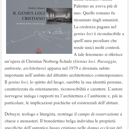
Palermo ne aveva più di
uno. Quello romano fu
riesumato dagli umanisti.
La credenza pagana nel
genius loci
è riconducibile a
quell’aura peculiare che
rende unici molti contesti.
A tale fenomeno si riferisce
un’opera di Christian Norberg-Schulz (
Genius loci. Paesaggio,
ambiente, architettura
) apparsa nel 1979 e divenuta subito
importante nell’ambito del dibattito architettonico contemporaneo.
Il
genius loci
, lo spirito del luogo, sarebbe la sua identità perenne,
caratterizzata da orientamento, riconoscibilità e carattere. L’autore
norvegese indaga i rapporti tra l’architettura e l’ambiente e, più in
particolare, le implicazioni psichiche ed esistenziali dell’abitare.
Debuyst, teologo e liturgista, restringe il campo di osservazione a
chiese e monasteri. Il benedettino belga individua le proprietà
specifiche dell’autentico luogo cristiano nelle
domus ecclesiæ
del