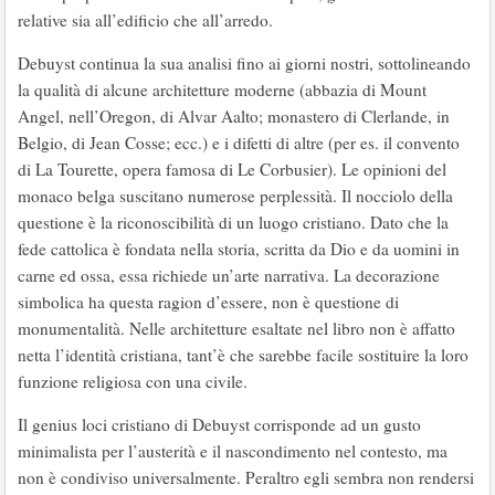
relative sia all’edificio che all’arredo.
Debuyst continua la sua analisi fino ai giorni nostri, sottolineando
la qualità di alcune architetture moderne (abbazia di Mount
Angel, nell’Oregon, di Alvar Aalto; monastero di Clerlande, in
Belgio, di Jean Cosse; ecc.) e i difetti di altre (per es. il convento
di La Tourette, opera famosa di Le Corbusier). Le opinioni del
monaco belga suscitano numerose perplessità. Il nocciolo della
questione è la riconoscibilità di un luogo cristiano. Dato che la
fede cattolica è fondata nella storia, scritta da Dio e da uomini in
carne ed ossa, essa richiede un’arte narrativa. La decorazione
simbolica ha questa ragion d’essere, non è questione di
monumentalità. Nelle architetture esaltate nel libro non è affatto
netta l’identità cristiana, tant’è che sarebbe facile sostituire la loro
funzione religiosa con una civile.
Il genius loci cristiano di Debuyst corrisponde ad un gusto
minimalista per l’austerità e il nascondimento nel contesto, ma
non è condiviso universalmente. Peraltro egli sembra non rendersi