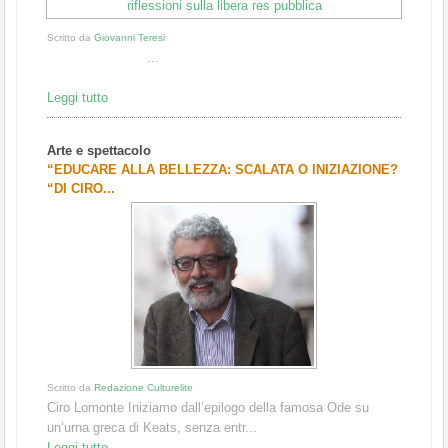
Scritto da
Giovanni Teresi
...
Leggi tutto
Arte e spettacolo
“EDUCARE ALLA BELLEZZA: SCALATA O INIZIAZIONE?
“DI CIRO...
Scritto da
Redazione Culturelite
Ciro Lomonte Iniziamo dall’epilogo della famosa Ode su
un’urna greca di Keats, senza entr...
Leggi tutto