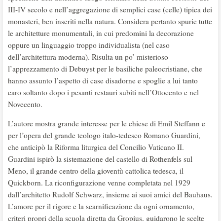
III-IV secolo e nell’aggregazione di semplici case (celle) tipica dei
monasteri, ben inseriti nella natura. Considera pertanto spurie tutte
le architetture monumentali, in cui predomini la decorazione
oppure un linguaggio troppo individualista (nel caso
dell’architettura moderna). Risulta un po’ misterioso
l’apprezzamento di Debuyst per le basiliche paleocristiane, che
hanno assunto l’aspetto di case disadorne e spoglie a lui tanto
caro soltanto dopo i pesanti restauri subiti nell’Ottocento e nel
Novecento.
L’autore mostra grande interesse per le chiese di Emil Steffann e
per l’opera del grande teologo italo-tedesco Romano Guardini,
che anticipò la Riforma liturgica del Concilio Vaticano II.
Guardini ispirò la sistemazione del castello di Rothenfels sul
Meno, il grande centro della gioventù cattolica tedesca, il
Quickborn. La riconfigurazione venne completata nel 1929
dall’architetto Rudolf Schwarz, insieme ai suoi amici del Bauhaus.
L’amore per il rigore e la scarnificazione da ogni ornamento,
criteri propri della scuola diretta da Gropius, guidarono le scelte