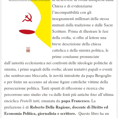
Chiesa e di evidenziarne
l’incompatibilità con gli
insegnamenti millenari della stessa
mutuati dalla tradizione e dalle Sacre
Scritture. Prima di illustrare le fasi
della svolta, si offre al lettore una
breve descrizione della chiesa
cattolica e della sinistra politica, le
prime condanne pronunciate
dall’autorità ecclesiastica nei confronti delle ideologie politiche di
sinistra, i primi segnali della svolta; alcuni tentativi papali o eventi
che sembravano bloccarla, le novità introdotte da papa Bergoglio
e per finire un accenno ad alcune figure cattoliche vittime della
persecuzione politica. Tanti spunti di riflessione e ricerca che
percorrono uno studio che va dalle fonti più antiche fino all’ultima
papa Francesco
.
enciclica
Fratelli tutti
,
emanata da
La
Roberto Della Ragione, docente di Diritto ed
prefazione è di
Economia Politica, giornalista e scrittore
.
Questo libro ha un