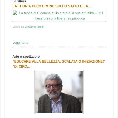
Scritture
1
2
3
LA TEORIA DI CICERONE SULLO STATO E LA...
Scritto da
Giovanni Teresi
...
Leggi tutto
Arte e spettacolo
“EDUCARE ALLA BELLEZZA: SCALATA O INIZIAZIONE?
“DI CIRO...