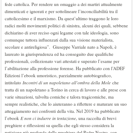
fede cattolica. Per rendere un omaggio a dei martiri attualmente
dimenticati e ignorati e per sottolineare l’inconciliabilità tra il
cattolicesimo e il marxismo. Da quest’ultimo traggono le loro
radici molti movimenti politici di sinistra, alcuni dei quali, sebbene
dichiarino di aver reciso ogni legame con tale ideologia, sono
comunque tuttora influenzati dalla sua visione materialista,
secolare e antireligiosa”. Giuseppe Varriale nato a Napoli, è
laureato in giurisprudenza ed ha conseguito due qualifiche
professionali, collezionato vari attestati e superato l’esame per
l’abilitazione alla professione forense. Ha pubblicato con l’ADEF
Edizioni l’ebook umoristico, parzialmente autobiografico,
intitolato
Incontri di un napoletano
all’ombra della Mole
che
tratta di un napoletano a Torino in cerca di lavoro e alle prese con
varie situazioni, talvolta comiche e talora tragicomiche, ma
sempre realistiche, che lo aiuteranno a riflettere e maturare un suo
atteggiamento nei confronti della vita. Nel 2019 ha pubblicato
l’ebook
E non ci indurre in tentazione
,
una raccolta di brevi
preghiere e riflessioni su quella che egli stesso considera la
petizione più profonda della preghiera del Padre Nostro, con