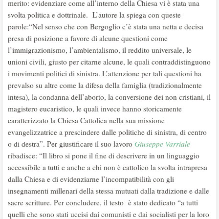
merito: evidenziare come all’interno della Chiesa vi è stata una
svolta politica e dottrinale. L’autore la spiega con queste
parole:“Nel senso che con Bergoglio c’è stata una netta e decisa
presa di posizione a favore di alcune questioni come
l’immigrazionismo, l’ambientalismo, il reddito universale, le
unioni civili, giusto per citarne alcune, le quali contraddistinguono
i movimenti politici di sinistra. L’attenzione per tali questioni ha
prevalso su altre come la difesa della famiglia (tradizionalmente
intesa), la condanna dell’aborto, la conversione dei non cristiani, il
magistero eucaristico, le quali invece hanno storicamente
caratterizzato la Chiesa Cattolica nella sua missione
evangelizzatrice a prescindere dalle politiche di sinistra, di centro
o di destra”. Per giustificare il suo lavoro
Giuseppe Varriale
ribadisce: “Il libro si pone il fine di descrivere in un linguaggio
accessibile a tutti e anche a chi non è cattolico la svolta intrapresa
dalla Chiesa e di evidenziarne l’incompatibilità con gli
insegnamenti millenari della stessa mutuati dalla tradizione e dalle
sacre scritture. Per concludere, il testo è stato dedicato “a tutti
quelli che sono stati uccisi dai comunisti e dai socialisti per la loro