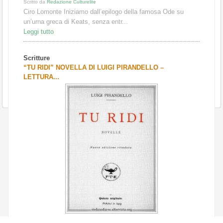
Scritto da
Redazione Culturelite
Ciro Lomonte Iniziamo dall’epilogo della famosa Ode su
un’urna greca di Keats, senza entr...
Leggi tutto
Scritture
“TU RIDI” NOVELLA DI LUIGI PIRANDELLO –
LETTURA...
Scritto da
Redazione Culturelite