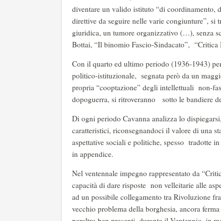
diventare un valido istituto “di coordinamento, 
direttive da seguire nelle varie congiunture”, s
giuridica, un tumore organizzativo (…), senza s
Bottai, “Il binomio Fascio-Sindacato”, “Critica
Con il quarto ed ultimo periodo (1936-1943) per
politico-istituzionale, segnata però da un maggi
propria “cooptazione” degli intellettuali non-fasc
dopoguerra, si ritroveranno sotto le bandiere d
Di ogni periodo Cavanna analizza lo dispiegarsi, ci
caratteristici, riconsegnandoci il valore di una s
aspettative sociali e politiche, spesso tradotte in
in appendice.
Nel ventennale impegno rappresentato da “Critica
capacità di dare risposte non velleitarie alle aspe
ad un possibile collegamento tra Rivoluzione fran
vecchio problema della borghesia, ancora ferma su
peraltro ben presenti, durante il Ventennio, in 