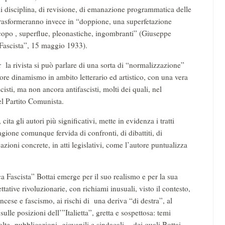
di disciplina, di revisione, di emanazione programmatica delle
i trasformeranno invece in “doppione, una superfetazione
copo , superflue, pleonastiche, ingombranti” (Giuseppe
 Fascista”, 15 maggio 1933).
 la rivista si può parlare di una sorta di “normalizzazione”
ore dinamismo in ambito letterario ed artistico, con una vera
isti, ma non ancora antifascisti, molti dei quali, nel
el Partito Comunista.
ta gli autori più significativi, mette in evidenza i tratti
tagione comunque fervida di confronti, di dibattiti, di
 azioni concrete, in atti legislativi, come l’autore puntualizza
 Fascista” Bottai emerge per il suo realismo e per la sua
ttative rivoluzionarie, con richiami inusuali, visto il contesto,
cese e fascismo, ai rischi di una deriva “di destra”, al
lle posizioni dell’”Italietta”, gretta e sospettosa: temi
molte pubblicazioni giovanili e sindacali, dei quali Bottai