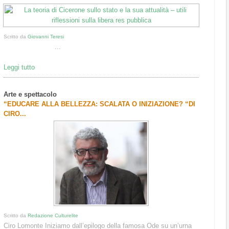
Scritto da
Giovanni Teresi
...
Leggi tutto
Arte e spettacolo
“EDUCARE ALLA BELLEZZA: SCALATA O INIZIAZIONE? “DI
CIRO...
Scritto da
Redazione Culturelite
Ciro Lomonte Iniziamo dall’epilogo della famosa Ode su un’urna