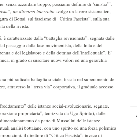
e, senza azzardare troppo, possiamo definire di ‘sinistra’”.
ista”, un discorso interrotto
svolge un lavoro sistematico,
ura di Bottai, sul fascismo di “Critica Fascista”, sulla sua
ta della rivista.
 è caratterizzato dalla “battaglia revisionista”, segnata dalle
al passaggio dalla fase movimentista, della lotta e del
na e del legislatore e della dottrina dell’intellettuale”. E’
mica, in grado di suscitare nuovi valori ed una gerarchia
na più radicale battaglia sociale, fissata nel superamento del
ere, attraverso la “terza via” corporativa, il graduale accesso
freddamento” delle istanze social-rivoluzionarie, segnate,
razione proprietaria”, teorizzata da Ugo Spirito), dalle
ridimensionamento da parte di Mussolini delle istanze
uali analisi bottaiane, con uno spirito ed una forza polemica
porazioni, il direttore di “Critica Fascista”: invece di