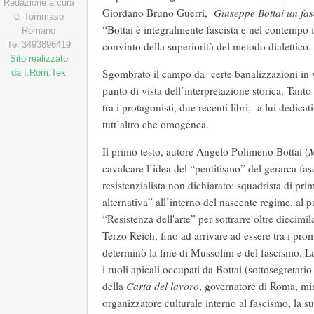
Redazione a cura
Giordano Bruno Guerri,
Giuseppe Bottai un fas
di Tommaso
“Bottai è integralmente fascista e nel contempo i
Romano
Tel 3493896419
convinto della superiorità del metodo dialettico. 
Sito realizzato
Sgombrato il campo da certe banalizzazioni in v
da I.Rom.Tek
punto di vista dell’interpretazione storica. Tan
tra i protagonisti, due recenti libri, a lui dedic
tutt’altro che omogenea.
Il primo testo, autore Angelo Polimeno Bottai (
M
cavalcare l’idea del “pentitismo” del gerarca fasc
resistenzialista non dichiarato: squadrista di pr
alternativa” all’interno del nascente regime, al pu
“Resistenza dell'arte” per sottrarre oltre diecimila
Terzo Reich, fino ad arrivare ad essere tra i prom
determinò la fine di Mussolini e del fascismo. L
i ruoli apicali occupati da Bottai (sottosegretario
della
Carta del lavoro
, governatore di Roma, min
organizzatore culturale interno al fascismo, la su