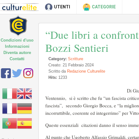
UTENTI
CATEGORIE
“Due libri a confront
Condizioni d'uso
Bozzi Sentieri
Informazioni
Diventa autore
Contatti
Category:
Scritture
Creato: 21 Febbraio 2024
Scritto da
Redazione Culturelite
Hits:
1233
Di Giu
Ventennio, si è scritto che fu “un fascista crit
fascista”, secondo Giorgio Bocca, e “la migli
incorruttibile, coerente ed integerrimo” per Vit
Queste essenziali citazioni danno il senso imme
Al punto che Ugoberto Alfassio Grimaldi, certam