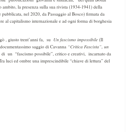
o ambito, la presenza sulla sua rivista (1934-1941) della
e pubblicata, nel 2020, da Passaggio al Bosco) firmata da
ere al capitalismo internazionale e ad ogni forma di borghesia
gò , giusto trent’anni fa, su
Un fascismo impossibile
(Il
e documentassimo saggio di Cavanna
“Critica Fascista”, un
 di un “fascismo possibile”, critico e creativi, incarnato da
ra luci ed ombre una imprescindibile “chiave di lettura” del