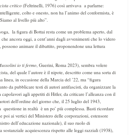
cista critico
(Feltrinelli, 1976) così arrivava a parlarne:
ntelligente, colto e onesto, non ha l’animo del conformista, è
Siamo al livello più alto”.
oga, la figura di Bottai resta come un problema aperto, dal
to che ancora oggi, a cent’anni dagli avvenimenti che lo videro
ati, possono animare il dibattito, proponendone una lettura
ussolini io ti fermo
, Guerini, Roma 2023), sembra volere
ista, del quale l’autore è il nipote, descritto come una sorta di
ima linea, in occasione della Marcia del ’22, ma “figura
nto da pubblicare testi di autori antifascisti, da organizzare la
 capolavori agli appetiti di Hitler, da criticare l’alleanza con il
otori dell'ordine del giorno che, il 25 luglio del 1943,
a questione in realtà è un po’ più complessa. Basti ricordare
 e poi ai vertici del Ministero delle corporazioni, estensore
istro dell’educazione nazionale), il suo ruolo di
a sostanziale acquiescenza rispetto alle leggi razziali (1938),