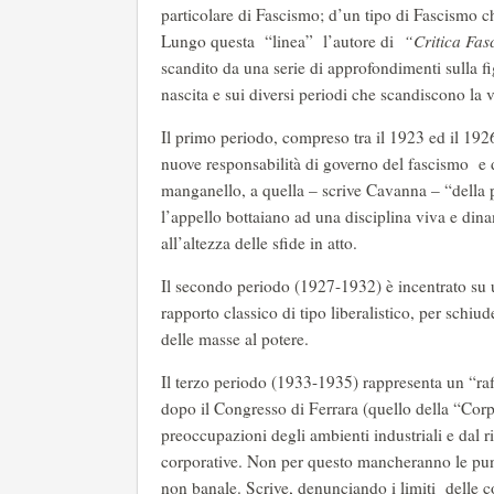
particolare di Fascismo; d’un tipo di Fascismo ch
Lungo questa “linea” l’autore di
“Critica Fasc
scandito da una serie di approfondimenti sulla fig
nascita e sui diversi periodi che scandiscono la vi
Il primo periodo, compreso tra il 1923 ed il 1926,
nuove responsabilità di governo del fascismo e d
manganello, a quella – scrive Cavanna – “della pen
l’appello bottaiano ad una disciplina viva e dina
all’altezza delle sfide in atto.
Il secondo periodo (1927-1932) è incentrato su u
rapporto classico di tipo liberalistico, per schiud
delle masse al potere.
Il terzo periodo (1933-1935) rappresenta un “raf
dopo il Congresso di Ferrara (quello della “Corpo
preoccupazioni degli ambienti industriali e dal 
corporative. Non per questo mancheranno le punt
non banale. Scrive, denunciando i limiti delle cor