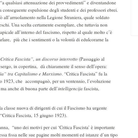
a qualsiasi attenuazione dei provvedimenti” e diventandone
la conseguente espulsione degli studenti e dei professori ebrei.
ò all’arruolamento nella Legione Straniera, quale soldato
deschi. Una scelta certamente esemplare, che tuttavia non
apicale all’interno del fascismo, rispetto al quale molto c’è
rlare, più che i sentimenti o la volontà di edulcorarne la
Critica Fascista”, un discorso interrotto
(Passaggio al
esergo, in copertina, dà chiaramente il senso dell’opera:
 Via” tra Capitalismo e Marxismo
. “Critica Fascista” fu la
ugno 1923, che accompagnò, per un ventennio, l’evoluzione
e, ma anche di buona parte dell’
intelligencija
fascista,
la classe nuova di dirigenti di cui il Fascismo ha urgente
“Critica Fascista, 15 giugno 1923).
nna, “uno dei motivi per cui ‘Critica Fascista’ è importante
ssa fissa nelle sue pagine molti momenti ed istanze d’un tipo