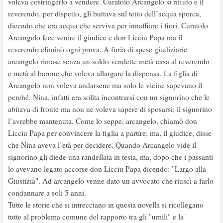
voleva costringerlo a vendere. Curatolo Arcangelo si rifiutò e il
reverendo, per dispetto, gli buttava sul tetto dell’acqua sporca,
dicendo che era acqua che serviva per innaffiare i fiori. Curatolo
Arcangelo fece venire il giudice e don Licciu Papa ma il
reverendo eliminò ogni prova. A furia di spese giudiziarie
arcangelo rimase senza un soldo vendette metà casa al reverendo
e metà al barone che voleva allargare la dispensa. La figlia di
Arcangelo non voleva andarsene ma solo le vicine sapevano il
perché. Nina, infatti era solita incontrarsi con un signorino che le
abitava di fronte ma non ne voleva sapere di sposarsi; il signorino
l’avrebbe mantenuta. Come lo seppe, arcangelo, chiamò don
Licciu Papa per convincere la figlia a partire; ma, il giudice, disse
che Nina aveva l’età per decidere. Quando Arcangelo vide il
signorino gli diede una randellata in testa, ma, dopo che i passanti
lo avevano legato accorse don Licciu Papa dicendo: "Largo alla
Giustizia". Ad arcangelo venne dato un avvocato che riuscì a farlo
condannare a soli 5 anni.
Tutte le storie che si intrecciano in questa novella si ricollegano
tutte al problema comune del rapporto tra gli "umili" e la