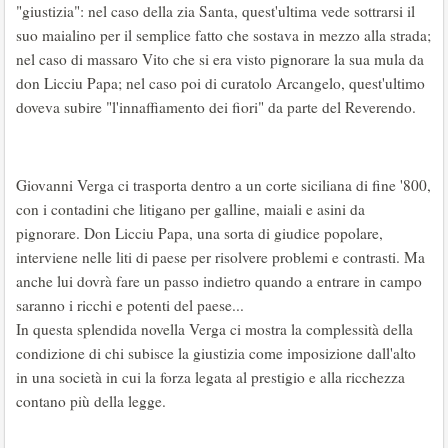
"giustizia": nel caso della zia Santa, quest'ultima vede sottrarsi il
suo maialino per il semplice fatto che sostava in mezzo alla strada;
nel caso di massaro Vito che si era visto pignorare la sua mula da
don Licciu Papa; nel caso poi di curatolo Arcangelo, quest'ultimo
doveva subire "l'innaffiamento dei fiori" da parte del Reverendo.
Giovanni Verga ci trasporta dentro a un corte siciliana di fine '800,
con i contadini che litigano per galline, maiali e asini da
pignorare. Don Licciu Papa, una sorta di giudice popolare,
interviene nelle liti di paese per risolvere problemi e contrasti. Ma
anche lui dovrà fare un passo indietro quando a entrare in campo
saranno i ricchi e potenti del paese...
In questa splendida novella Verga ci mostra la complessità della
condizione di chi subisce la giustizia come imposizione dall'alto
in una società in cui la forza legata al prestigio e alla ricchezza
contano più della legge.