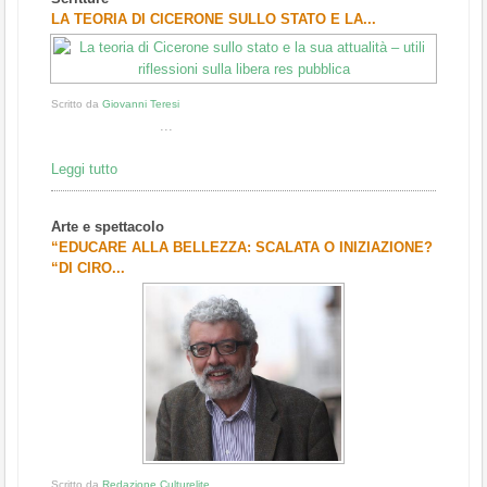
1
2
3
LA TEORIA DI CICERONE SULLO STATO E LA...
Scritto da
Giovanni Teresi
...
Leggi tutto
Arte e spettacolo
“EDUCARE ALLA BELLEZZA: SCALATA O INIZIAZIONE?
“DI CIRO...
Scritto da
Redazione Culturelite