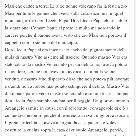
Masi che cadde a terra. Le altre donne volevano far la festa a zio
Masi per tutte le galline che aveva sulla coscienza, ma, in quel
momento, arrivò don Licciu Papa. Don Licciu Papa chiarì subito
la situazione: Comare Santa si prese la multa ma non andò in
carcere perché il barone aveva visto che zio Masi non portava il
cappello con lo stemma del municipio.
Don Licciu Papa si era interessato anche del pignoramento della
mula di mastro Vito assieme all’usciere. Quando mastro Vito era
stato citato da mastro Venerando per un debito non aveva potuto
rispondere, perché non aveva un avvocato. La mula venne
venduta e mastro Vito disperato disse che non poteva più lavorare
e quindi non avrebbe mai potuto estinguere il debito. Mastro Vito
disse male parole verso mastro venerando e se non fosse stato per
don Licciu Papa sarebbe andata per il peggio. Un giorno curatolo
Arcangelo si mise in causa con il reverendo, consapevole di ciò a
cui andava incontro perché il reverendo aveva i migliori avvocati.
Il prete, arricchitosi, aveva allargato la casa paterna e voleva
costruire la cucina sopra la casa di curatolo Arcangelo; perciò,