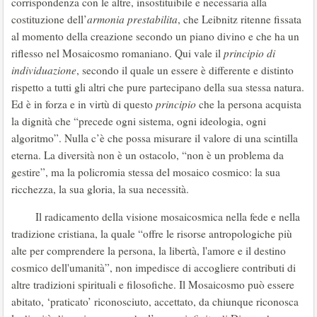
corrispondenza con le altre, insostituibile e necessaria alla
costituzione dell’
armonia
prestabilita
, che Leibnitz ritenne fissata
al momento della creazione secondo un piano divino e che ha un
riflesso nel Mosaicosmo romaniano. Qui vale il
principio di
individuazione
, secondo il quale un essere è differente e distinto
rispetto a tutti gli altri che pure partecipano della sua stessa natura.
Ed è in forza e in virtù di questo
principio
che la persona acquista
la dignità che “precede ogni sistema, ogni ideologia, ogni
algoritmo”. Nulla c’è che possa misurare il valore di una scintilla
eterna. La diversità non è un ostacolo, “non è un problema da
gestire”, ma la policromia stessa del mosaico cosmico: la sua
ricchezza, la sua gloria, la sua necessità.
Il radicamento della visione mosaicosmica nella fede e nella
tradizione cristiana, la quale “offre le risorse antropologiche più
alte per comprendere la persona, la libertà, l'amore e il destino
cosmico dell'umanità”, non impedisce di accogliere contributi di
altre tradizioni spirituali e filosofiche. Il Mosaicosmo può essere
abitato, ‘praticato’ riconosciuto, accettato, da chiunque riconosca