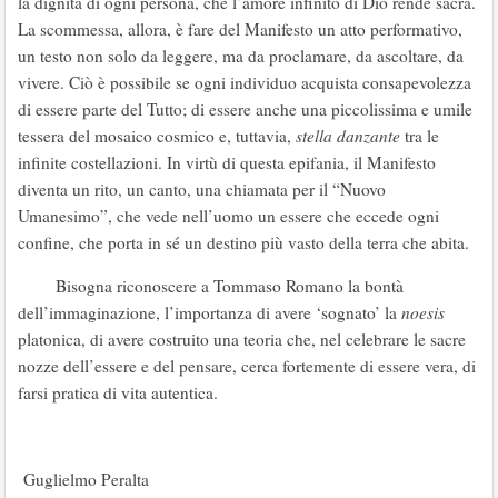
la dignità di ogni persona, che l’amore infinito di Dio rende sacra.
La scommessa, allora, è fare del Manifesto un atto performativo,
un testo non solo da leggere, ma da proclamare, da ascoltare, da
vivere. Ciò è possibile se ogni individuo acquista consapevolezza
di essere parte del Tutto; di essere anche una piccolissima e umile
tessera del mosaico cosmico e, tuttavia,
stella danzante
tra le
infinite costellazioni. In virtù di questa epifania, il Manifesto
diventa un rito, un canto, una chiamata per il “Nuovo
Umanesimo”, che vede nell’uomo un essere che eccede ogni
confine, che porta in sé un destino più vasto della terra che abita.
Bisogna riconoscere a Tommaso Romano la bontà
dell’immaginazione, l’importanza di avere ‘sognato’ la
noesis
platonica, di avere costruito una teoria che, nel celebrare le sacre
nozze dell’essere e del pensare, cerca fortemente di essere vera, di
farsi pratica di vita autentica.
Guglielmo Peralta