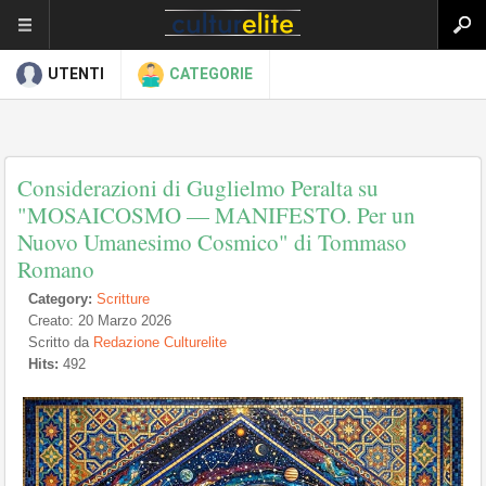
UTENTI
CATEGORIE
Considerazioni di Guglielmo Peralta su
"MOSAICOSMO — MANIFESTO. Per un
Nuovo Umanesimo Cosmico" di Tommaso
Romano
Category:
Scritture
Creato: 20 Marzo 2026
Scritto da
Redazione Culturelite
Hits:
492