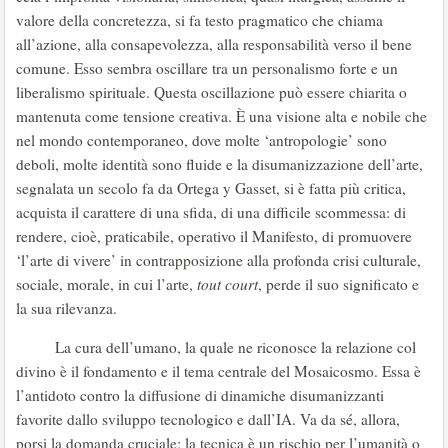
valore della concretezza, si fa testo pragmatico che chiama
all’azione, alla consapevolezza, alla responsabilità verso il bene
comune. Esso sembra oscillare tra un personalismo forte e un
liberalismo spirituale. Questa oscillazione può essere chiarita o
mantenuta come tensione creativa. È una visione alta e nobile che
nel mondo contemporaneo, dove molte ‘antropologie’ sono
deboli, molte identità sono fluide e la disumanizzazione dell’arte,
segnalata un secolo fa da Ortega y Gasset, si è fatta più critica,
acquista il carattere di una sfida, di una difficile scommessa: di
rendere, cioè, praticabile, operativo il Manifesto, di promuovere
‘l’arte di vivere’ in contrapposizione alla profonda crisi culturale,
sociale, morale, in cui l’arte,
tout
court
, perde il suo significato e
la sua rilevanza.
La cura dell’umano, la quale ne riconosce la relazione col
divino è il fondamento e il tema centrale del Mosaicosmo. Essa è
l’antidoto contro la diffusione di dinamiche disumanizzanti
favorite dallo sviluppo tecnologico e dall’IA. Va da sé, allora,
porsi la domanda cruciale: la tecnica è un rischio per l’umanità o