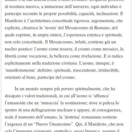
di tessitura musiva, a imitazione dell’universo, ogni individuo è
partecipe secondo le proprie possibilità, capacità, inclinazioni. Il
Manifesto è l’architettura concettuale rigorosa, argomentata, che
esplicita, chiarisce la ‘teoria’ del Mosaicosmo di Romano, del
quale esprime, in ampia sintesi, l’esperienza estetica e spirituale,
non solo concettuale. Il Mosaicosmo, infatti, contiene già un
nucleo poetico: l’uomo come tessera, il cosmo come mosaico, la
libertà come vocazione, la bellezza come rivelazione. E si radica
esplicitamente nella tradizione cristiana. L’uomo, dunque, è
‘manifestamente’ definito: spirituale, trascendente, irriducibile,
orientato al bene, partecipe del cosmo.
In un mondo sempre più povero spiritualmente, che ha
dissipato i valori tradizionali, in cui all’uomo si ‘affianca’
l’umanoide che ne ‘minaccia’ la sostituzione; dove si palesa lo
spettro di una deflagrazione nucleare e appare, di conseguenza,
reale il tramonto dell’umano, la ‘dottrina’ romaniana sostiene
l’urgenza di un “Nuovo Umanesimo”. Qui, il Manifesto, che non
cela l’impronta visionaria, simbolica, quasi liturgica, assume il