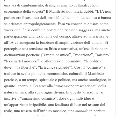
una via di cambiamento, di miglioramento culturale, etico,
economico della società? Il Manifesto non lascia dubbi. “L’IA non
può essere il sostituto dell'umanità dell'uomo”. La tecnica è buona
se orientata antropologicamente. Essa va concepita e usata come
vocazione. Le si confà un potere che richiede saggezza, ma anche
partecipazione alla razionalità del cosmo, attraverso la scienza, e
all’IA va assegnata la funzione di amplificazione dell’umano. Si
percepisce una tensione tra lirica e normativa, un’oscillazione tra
dichiarazioni poetiche (“evento cosmico”, “vocazione”, “mistero”,
“tessera del mosaico”) e affermazioni normative (“la politica
deve”, “la libertà è”, “la tecnica richiede”). Così il “cosmico” si
traduce in scelte politiche, economiche, culturali. Il Manifesto
perciò è, a un tempo, spirituale e politico, ma anche ontologico, in
quanto ‘aperto’ all’
essere
: alla “dimensione trascendente” della
natura umana, alla sua origine divina. In questo ‘orizzonte’ si
inscrive l’“umanesimo cosmico”, dove ogni individuo è
un’apparizione irripetibile, una fenditura di luce nel tessuto del
reale, una tessera dell’infinito mosaico, una
monade
in perfetta