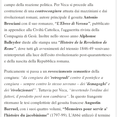
campo della reazione politica. Per Veca si procede alla
controcongiura
costruzione di una
attuata dai mazziniani e dai
Antonio
rivoluzionari romani, autore principale il gesuita
Bresciani
“L'Ebreo di Verona”
con il suo romanzo,
, pubblicato
in appendice alla Civiltà Cattolica, l'agguerrita rivista della
Alphonse
Compagnia di Gesù. Inoltre nello stesso anno
Balleyder
“Histoire de la Revolution de
diede alle stampa una
Rome”
, dove tutti gli avvenimenti del triennio 1846-49 venivano
reinterpretati alla luce dell'esito rivoluzionario post-quarantottesco
e della nascita della Repubblica romana.
rovesciamento semantico
Praticamente si passa a un
della
'retrogradi'
congiura:
“da congiura dei
contro il pontefice a
'demagoghi'
congiura – sempre contro lo stesso sovrano – dei
e
'rivoluzionari'
dei
”
. Tuttavia per Veca,
“invertendo l'ordine dei
fattori, il prodotto però non cambiava”
. In questo frangente
Augustin
ritornano le tesi complottiste del gesuita francese
Barruel,
“Memoires pour servir a'
con i suoi quattro volumi,
l'histoire du jacobinisme”
(1797-99). L'Abbè utilizzò il termine