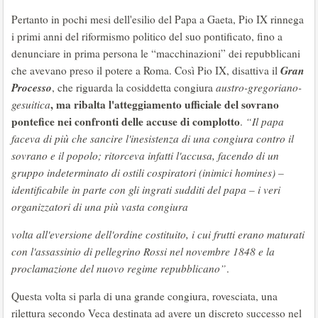
Pertanto in pochi mesi dell'esilio del Papa a Gaeta, Pio IX rinnega
i primi anni del riformismo politico del suo pontificato, fino a
denunciare in prima persona le “macchinazioni” dei repubblicani
Gran
che avevano preso il potere a Roma. Così Pio IX, disattiva il
Processo
, che riguarda la cosiddetta congiura
austro-gregoriano-
, ma ribalta l'atteggiamento ufficiale del sovrano
gesuitica
pontefice nei confronti delle accuse di complotto
.
“Il papa
faceva di più che sancire l'inesistenza di una congiura contro il
sovrano e il popolo; ritorceva infatti l'accusa, facendo di un
gruppo indeterminato di ostili cospiratori (inimici homines) –
identificabile in parte con gli ingrati sudditi del papa – i veri
organizzatori di una più vasta congiura
volta all'eversione dell'ordine costituito, i cui frutti erano maturati
con l'assassinio di pellegrino Rossi nel novembre 1848 e la
proclamazione del nuovo regime repubblicano”
.
Questa volta si parla di una grande congiura, rovesciata, una
rilettura secondo Veca destinata ad avere un discreto successo nel