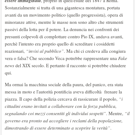
essere immaginata
, proprio in quell'estate del 1847 a Roma.
Sostanzialmente si tratta di una gigantesca montatura, portata
avanti da un movimento politico (quello progressista), opera di
minoranze attive, mentre le masse non sono altro che strumenti
passivi della lotta per il potere. La denuncia nei confronti dei
presunti colpevoli di complottare contro Pio IX, andava avanti,
perchè l'intento era proprio quello di screditare i cosiddetti
reazionari,
“invisi al pubblico”
. Ma chi ci credeva alla congiura
vera o falsa? Che secondo Veca potrebbe rappresentare una
Fake
news
del XIX secolo. E pertanto il racconto si potrebbe chiudere
qui.
Ma ormai la macchina sociale della paura, del panico, era stata
messa in moto e l'autorità pontificia aveva difficoltà frenare la
piazza. Il capo della polizia cercava di rassicurare il popolo,
“i
cittadini erano invitati a collaborare con la forza pubblica,
segnalando coi mezzi consentiti gli individui sospetti”
. Mentre,
“il
governo era pronto ad accogliere i reclami della popolazione,
dimostrando di essere determinato a scoprire la verità”
.