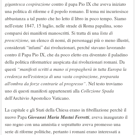
gigantesca cospirazione
contro il papa Pio IX che aveva iniziato
una politica di riforme e il popolo romano. Il tema mi incuriosisce
abbastanza a tal punto che ho letto il libro in poco tempo. Siamo
nell'estate 1847, 15 luglio, nelle strade di Roma papalina, sono
comparsi dei manifesti manoscritti. Si tratta di una
lista di
proscrizione,
un elenco di nomi, di personaggi più o meno illustri,
considerati “infami” dai rivoluzionari, perché stavano lavorando
contro il Papa Pio IX, che da poco eletto era diventato il paladino
della politica riformatrice auspicata dai rivoluzionari romani. Da
questi
“manifesti scritti a mano si propagherà in tutta Europa la
credenza nell'esistenza di una vasta cospirazione, preparata
all'ombra da forze contrarie al progresso”
. Nel testo troviamo
uno di questi manifesti appartenenti alla
Collezione Spada
dell'Archivio Apostolico Vaticano.
La capitale e gli Stati della Chiesa erano in fibrillazione perchè il
Giovanni Maria Mastai Ferretti
nuovo Papa
, aveva inaugurato il
suo regno con una amnistia e soprattutto aveva promesso una
serie di riforme politiche, pertanto i romani erano interessati a