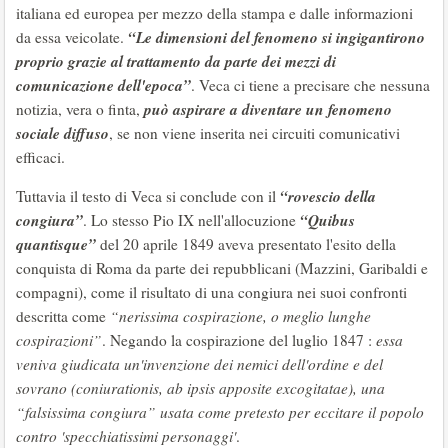
italiana ed europea per mezzo della stampa e dalle informazioni
“Le dimensioni del fenomeno si ingigantirono
da essa veicolate.
proprio grazie al trattamento da parte dei mezzi di
comunicazione dell'epoca”
. Veca ci tiene a precisare che nessuna
può aspirare a diventare un fenomeno
notizia, vera o finta,
sociale diffuso
, se non viene inserita nei circuiti comunicativi
efficaci.
“rovescio della
Tuttavia il testo di Veca si conclude con il
congiura”
“Quibus
. Lo stesso Pio IX nell'allocuzione
quantisque”
del 20 aprile 1849 aveva presentato l'esito della
conquista di Roma da parte dei repubblicani (Mazzini, Garibaldi e
compagni), come il risultato di una congiura nei suoi confronti
descritta come
“nerissima cospirazione, o meglio lunghe
cospirazioni”
. Negando la cospirazione del luglio 1847 :
essa
veniva giudicata un'invenzione dei nemici dell'ordine e del
sovrano (coniurationis, ab ipsis apposite excogitatae), una
“falsissima congiura” usata come pretesto per eccitare il popolo
contro 'specchiatissimi personaggi'
.