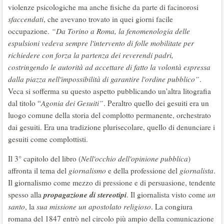
violenze psicologiche ma anche fisiche da parte di facinorosi
sfaccendati
, che avevano trovato in quei giorni facile
occupazione.
“Da Torino a Roma, la fenomenologia delle
espulsioni vedeva sempre l'intervento di folle mobilitate per
richiedere con forza la partenza dei reverendi padri,
costringendo le autorità ad accettare di fatto la volontà espressa
dalla piazza nell'impossibilità di garantire l'ordine pubblico”
.
Veca si sofferma su questo aspetto pubblicando un'altra litografia
dal titolo “
Agonia dei Gesuiti”
. Peraltro quello dei gesuiti era un
luogo comune della storia del complotto permanente, orchestrato
dai gesuiti. Era una tradizione plurisecolare, quello di denunciare i
gesuiti come complottisti.
Il 3° capitolo del libro (
Nell'occhio dell'opinione pubblica
)
affronta il tema del
giornalismo
e della professione del
giornalista
.
Il giornalismo come mezzo di pressione e di persuasione, tendente
propagazione di stereotipi
spesso alla
. Il giornalista visto come
un
santo
, la
sua missione un apostolato religioso
. La congiura
romana del 1847 entrò nel circolo più ampio della comunicazione