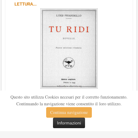
LETTURA...
Scritto da
Redazione Culturelite
Questo sito utilizza Cookies necesari per il corretto funzionamento.
Pubblicata nel 1912 sul «Corriere della sera», la novella Tu
Continuando la navigazione viene consentito il loro utilizzo.
ridi fu successivamente inserita nella ...
Continua navigazione
Leggi tutto
Informazioni