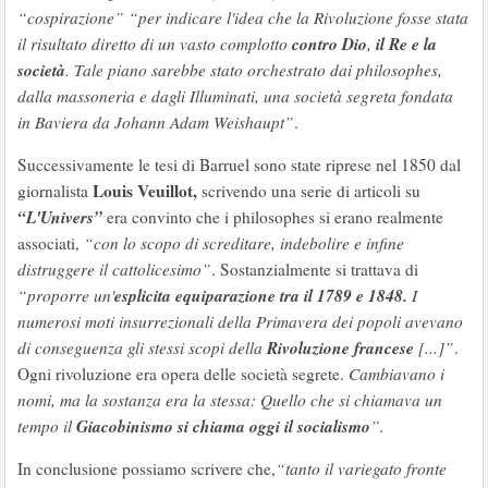
“cospirazione”
“per indicare l'idea che la Rivoluzione fosse stata
contro Dio
il Re e la
il risultato diretto di un vasto complotto
,
società
. Tale piano sarebbe stato orchestrato dai philosophes,
dalla massoneria e dagli Illuminati, una società segreta fondata
in Baviera da Johann Adam Weishaupt”
.
Successivamente le tesi di Barruel sono state riprese nel 1850 dal
Louis Veuillot,
giornalista
scrivendo una serie di articoli su
“L'Univers”
era convinto che i philosophes si erano realmente
associati,
“con lo scopo di screditare, indebolire e infine
distruggere il cattolicesimo”
. Sostanzialmente si trattava di
esplicita equiparazione tra il 1789 e 1848.
“proporre un'
I
numerosi moti insurrezionali della Primavera dei popoli avevano
Rivoluzione francese
di conseguenza gli stessi scopi della
[...]”
.
Ogni rivoluzione era opera delle società segrete.
Cambiavano i
nomi, ma la sostanza era la stessa: Quello che si chiamava un
Giacobinismo si chiama oggi il socialismo
tempo il
”.
In conclusione possiamo scrivere che,
“tanto il variegato fronte