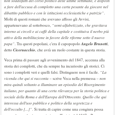
non soddisfatti del corso politico delle ultime settimane, e disposti
a fare dell'accusa di complotto una carta pesante da giocare nel
dibattito pubblico e con le istituzioni ecclesiastiche e patrizie”
.
Molti di questi romani che avevano affisso gli Avvisi,
appartenevano al sottobosco,
“semi-alfabetizzato, che gravitava
intorno ai circoli e ai caffè della capitale e costituiva il nerbo più
attivo della mobilitazione in favore delle riforme sotto il nuovo
Angelo Brunetti
papa”
. Tra questi popolani, c'era il capopopolo
,
Ciceruacchio
detto
, che avrà un ruolo costante in questa storia.
Veca prima di passare agli avvenimento del 1847, accenna alla
storia dei complotti, che da sempre ha incuriosito gli storici. Ci
sono i complotti veri e quelli falsi. Distinguere non è facile.
“La
vicenda che qui si racconta
– scrive Veca nella premessa –
non
mira quindi soltanto a illuminare un episodio del Risorgimento
italiano, per quanto di una certa rilevanza per la storia politica e
sociale della Roma e dell'Europa dell'Ottocento. Quello che qui
interessa dell'uso pubblico e politico della segretezza e
dell'occulto [...]”
. Si tratta di capire come una congiura possa