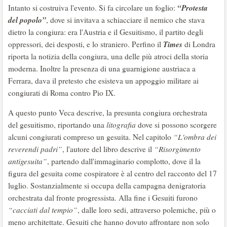
“Protesta
Intanto si costruiva l'evento. Si fa circolare un foglio:
del popolo”
, dove si invitava a schiacciare il nemico che stava
dietro la congiura: era l'Austria e il Gesuitismo, il partito degli
Times
oppressori, dei desposti, e lo straniero. Perfino il
di Londra
riporta la notizia della congiura, una delle più atroci della storia
moderna. Inoltre la presenza di una guarnigione austriaca a
Ferrara, dava il pretesto che esisteva un appoggio militare ai
congiurati di Roma contro Pio IX.
A questo punto Veca descrive, la presunta congiura orchestrata
del gesuitismo, riportando una
litografia
dove si possono scorgere
alcuni congiurati compreso un gesuita. Nel capitolo
“L'ombra dei
reverendi padri”
, l'autore del libro descrive il
“Risorgimento
antigesuita”
, partendo dall'immaginario complotto, dove il la
figura del gesuita come cospiratore è al centro del racconto del 17
luglio. Sostanzialmente si occupa della campagna denigratoria
orchestrata dal fronte progressista. Alla fine i Gesuiti furono
“cacciati dal tempio”
, dalle loro sedi, attraverso polemiche, più o
meno architettate. Gesuiti che hanno dovuto affrontare non solo