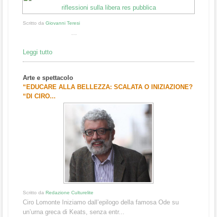
Scritto da
Giovanni Teresi
...
Leggi tutto
Arte e spettacolo
“EDUCARE ALLA BELLEZZA: SCALATA O INIZIAZIONE?
“DI CIRO...
Scritto da
Redazione Culturelite
Ciro Lomonte Iniziamo dall’epilogo della famosa Ode su
un’urna greca di Keats, senza entr...