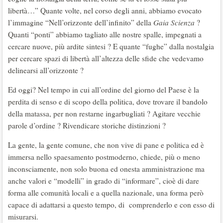
libertà…” Quante volte, nel corso degli anni, abbiamo evocato
l’immagine “Nell’orizzonte dell’infinito” della
Gaia Scienza
?
Quanti “ponti” abbiamo tagliato alle nostre spalle, impegnati a
cercare nuove, più ardite sintesi ? E quante “fughe” dalla nostalgia
per cercare spazi di libertà all’altezza delle sfide che vedevamo
delinearsi all’orizzonte ?
Ed oggi? Nel tempo in cui all’ordine del giorno del Paese è la
perdita di senso e di scopo della politica, dove trovare il bandolo
della matassa, per non restarne ingarbugliati ? Agitare vecchie
parole d’ordine ? Rivendicare storiche distinzioni ?
La gente, la gente comune, che non vive di pane e politica ed è
immersa nello spaesamento postmoderno, chiede, più o meno
inconsciamente, non solo buona ed onesta amministrazione ma
anche valori e “modelli” in grado di “informare”, cioè di dare
forma alle comunità locali e a quella nazionale, una forma però
capace di adattarsi a questo tempo, di comprenderlo e con esso di
misurarsi.