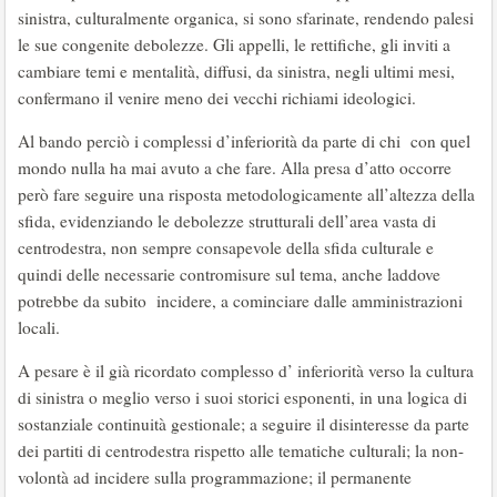
sinistra, culturalmente organica, si sono sfarinate, rendendo palesi
le sue congenite debolezze. Gli appelli, le rettifiche, gli inviti a
cambiare temi e mentalità, diffusi, da sinistra, negli ultimi mesi,
confermano il venire meno dei vecchi richiami ideologici.
Al bando perciò i complessi d’inferiorità da parte di chi con quel
mondo nulla ha mai avuto a che fare. Alla presa d’atto occorre
però fare seguire una risposta metodologicamente all’altezza della
sfida, evidenziando le debolezze strutturali dell’area vasta di
centrodestra, non sempre consapevole della sfida culturale e
quindi delle necessarie contromisure sul tema, anche laddove
potrebbe da subito incidere, a cominciare dalle amministrazioni
locali.
A pesare è il già ricordato complesso d’ inferiorità verso la cultura
di sinistra o meglio verso i suoi storici esponenti, in una logica di
sostanziale continuità gestionale; a seguire il disinteresse da parte
dei partiti di centrodestra rispetto alle tematiche culturali; la non-
volontà ad incidere sulla programmazione; il permanente