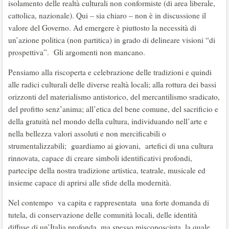
isolamento delle realtà culturali non conformiste (di area liberale,
cattolica, nazionale). Qui – sia chiaro – non è in discussione il
valore del Governo. Ad emergere è piuttosto la necessità di
un’azione politica (non partitica) in grado di delineare visioni “di
prospettiva”. Gli argomenti non mancano.
Pensiamo alla riscoperta e celebrazione delle tradizioni e quindi
alle radici culturali delle diverse realtà locali; alla rottura dei bassi
orizzonti del materialismo antistorico, del mercantilismo sradicato,
del profitto senz’anima; all’etica del bene comune, del sacrificio e
della gratuità nel mondo della cultura, individuando nell’arte e
nella bellezza valori assoluti e non mercificabili o
strumentalizzabili; guardiamo ai giovani, artefici di una cultura
rinnovata, capace di creare simboli identificativi profondi,
partecipe della nostra tradizione artistica, teatrale, musicale ed
insieme capace di aprirsi alle sfide della modernità.
Nel contempo va capita e rappresentata una forte domanda di
tutela, di conservazione delle comunità locali, delle identità
diffuse di un’Italia profonda, ma spesso misconosciuta, la quale