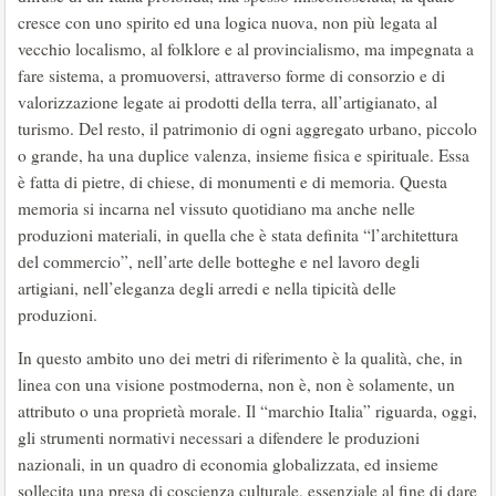
cresce con uno spirito ed una logica nuova, non più legata al
vecchio localismo, al folklore e al provincialismo, ma impegnata a
fare sistema, a promuoversi, attraverso forme di consorzio e di
valorizzazione legate ai prodotti della terra, all’artigianato, al
turismo. Del resto, il patrimonio di ogni aggregato urbano, piccolo
o grande, ha una duplice valenza, insieme fisica e spirituale. Essa
è fatta di pietre, di chiese, di monumenti e di memoria. Questa
memoria si incarna nel vissuto quotidiano ma anche nelle
produzioni materiali, in quella che è stata definita “l’architettura
del commercio”, nell’arte delle botteghe e nel lavoro degli
artigiani, nell’eleganza degli arredi e nella tipicità delle
produzioni.
In questo ambito uno dei metri di riferimento è la qualità, che, in
linea con una visione postmoderna, non è, non è solamente, un
attributo o una proprietà morale. Il “marchio Italia” riguarda, oggi,
gli strumenti normativi necessari a difendere le produzioni
nazionali, in un quadro di economia globalizzata, ed insieme
sollecita una presa di coscienza culturale, essenziale al fine di dare