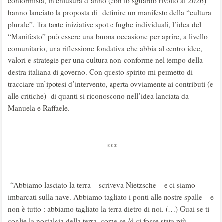
conformista, in chiusura d’anno (con lo sguardo rivolto al 2026)
hanno lanciato la proposta di definire un manifesto della “cultura
plurale”. Tra tante iniziative spot e fughe individuali, l’idea del
“Manifesto” può essere una buona occasione per aprire, a livello
comunitario, una riflessione fondativa che abbia al centro idee,
valori e strategie per una cultura non-conforme nel tempo della
destra italiana di governo. Con questo spirito mi permetto di
tracciare un’ipotesi d’intervento, aperta ovviamente ai contributi (e
alle critiche) di quanti si riconoscono nell’idea lanciata da
Manuela e Raffaele.
***
“Abbiamo lasciato la terra – scriveva Nietzsche – e ci siamo
imbarcati sulla nave. Abbiamo tagliato i ponti alle nostre spalle – e
non è tutto : abbiamo tagliato la terra dietro di noi. (…) Guai se ti
coglie la nostalgia della terra, come se
là
ci fosse stata più