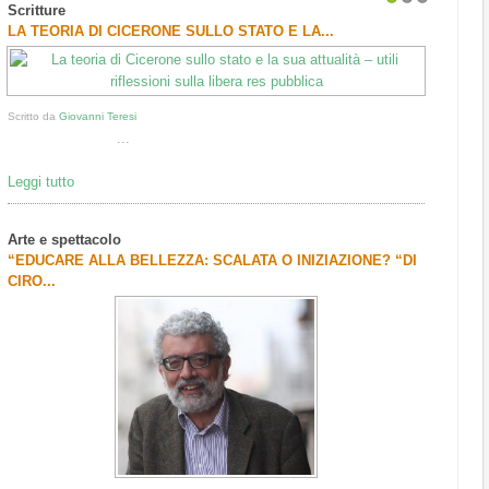
Scritture
1
2
3
LA TEORIA DI CICERONE SULLO STATO E LA...
Scritto da
Giovanni Teresi
...
Leggi tutto
Arte e spettacolo
“EDUCARE ALLA BELLEZZA: SCALATA O INIZIAZIONE? “DI
CIRO...