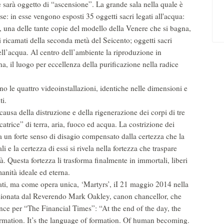
e sarà oggetto di “ascensione”. La grande sala nella quale è
se: in esse vengono esposti 35 oggetti sacri legati all'acqua:
ca, una delle tante copie del modello della Venere che si bagna,
ti ricamati della seconda metà del Seicento; oggetti sacri
dell’acqua. Al centro dell’ambiente la riproduzione in
na, il luogo per eccellenza della purificazione nella radice
vano le quattro videoinstallazioni, identiche nelle dimensioni e
ti.
usa della distruzione e della rigenerazione dei corpi di tre
atrice” di terra, aria, fuoco ed acqua. La costrizione dei
usa un forte senso di disagio compensato dalla certezza che la
li e la certezza di essi si rivela nella fortezza che traspare
tà. Questa fortezza li trasforma finalmente in immortali, liberi
manità ideale ed eterna.
tati, ma come opera unica, ‘Martyrs’, iI 21 maggio 2014 nella
ssionata dal Reverendo Mark Oakley, canon chancellor, che
ence per “The Financial Times”: “At the end of the day, the
ormation. It’s the language of formation. Of human becoming.