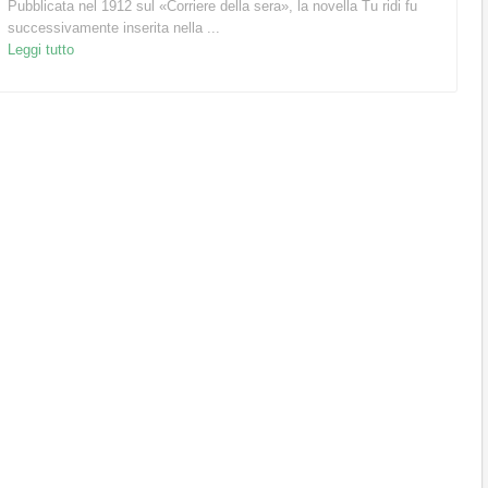
Pubblicata nel 1912 sul «Corriere della sera», la novella Tu ridi fu
successivamente inserita nella ...
Leggi tutto