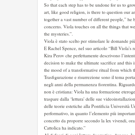
So that each step has to be undone for us to gr
art, like good religion, is there to question our
together a vast number of different people,” he 
concerns. Viola touches on all the things that we
the mysteries.”.
Viola è stato scelto per stimolare le domande più
E Rachel Spence, nel suo articolo “Bill Viola’s r
Kira Perov che perfettamente descrivono l’intent
decision to make the ultimate sacrifice and this 
the mood of a transformative ritual from which th
Trasfigurazione e risurrezione sono il tema port
negli anni della permanenza fiorentina. Riguardo 
non è cristiana: Viola ha una formazione eterog
traspare dalla ‘lettura' delle sue videoinstallazi
delle teorie estetiche alla Pontificia Università U
performativo, in quanto l’elemento più important
concetto da proporre secondo la lex vivendi, ora
Cattolica ha indicato.”