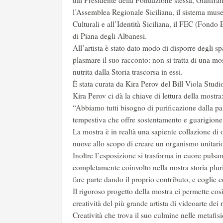
dal Presidente della Fondazione stessa, Gianfran
l’Assemblea Regionale Siciliana, il sistema muse
Culturali e all’Identità Siciliana, il FEC (Fondo 
di Piana degli Albanesi.
All’artista è stato dato modo di disporre degli s
plasmare il suo racconto: non si tratta di una mos
nutrita dalla Storia trascorsa in essi.
È stata curata da Kira Perov del Bill Viola Studio
Kira Perov ci dà la chiave di lettura della mostra
“Abbiamo tutti bisogno di purificazione dalla p
tempestiva che offre sostentamento e guarigione a
La mostra è in realtà una sapiente collazione di o
nuove allo scopo di creare un organismo unitario 
Inoltre l’esposizione si trasforma in cuore pulsant
completamente coinvolto nella nostra storia pluri
fare parte dando il proprio contributo, e coglie c
Il rigoroso progetto della mostra ci permette cos
creatività del più grande artista di videoarte dei n
Creatività che trova il suo culmine nelle metafis