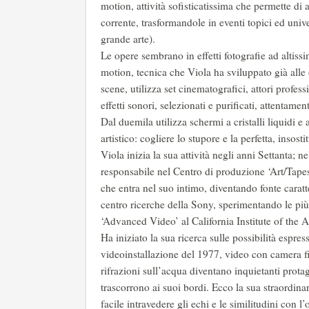
motion, attività sofisticatissima che permette di
corrente, trasformandole in eventi topici ed univer
grande arte).
Le opere sembrano in effetti fotografie ad altiss
motion, tecnica che Viola ha sviluppato già alle o
scene, utilizza set cinematografici, attori profes
effetti sonori, selezionati e purificati, attentamen
Dal duemila utilizza schermi a cristalli liquidi 
artistico: cogliere lo stupore e la perfetta, insos
Viola inizia la sua attività negli anni Settanta; 
responsabile nel Centro di produzione ‘Art/Tapes
che entra nel suo intimo, diventando fonte caratte
centro ricerche della Sony, sperimentando le pi
‘Advanced Video’ al California Institute of the Ar
Ha iniziato la sua ricerca sulle possibilità espre
videoinstallazione del 1977, video con camera fi
rifrazioni sull’acqua diventano inquietanti prota
trascorrono ai suoi bordi. Ecco la sua straordinar
facile intravedere gli echi e le similitudini con 