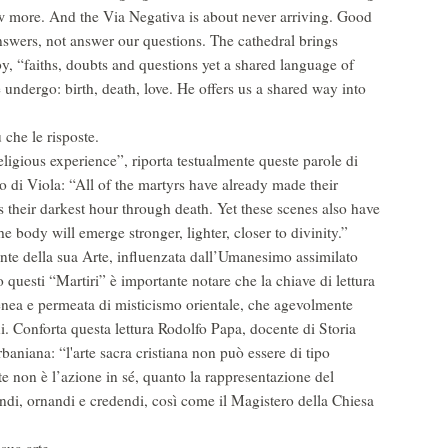
ow more. And the Via Negativa is about never arriving. Good
 answers, not answer our questions. The cathedral brings
by, “faiths, doubts and questions yet a shared language of
 undergo: birth, death, love. He offers us a shared way into
 che le risposte.
eligious experience”, riporta testualmente queste parole di
o di Viola: “All of the martyrs have already made their
is their darkest hour through death. Yet these scenes also have
e body will emerge stronger, lighter, closer to divinity.”
ante della sua Arte, influenzata dall’Umanesimo assimilato
questi “Martiri” è importante notare che la chiave di lettura
enea e permeata di misticismo orientale, che agevolmente
oni. Conforta questa lettura Rodolfo Papa, docente di Storia
rbaniana: “l'arte sacra cristiana non può essere di tipo
e non è l’azione in sé, quanto la rappresentazione del
ndi, ornandi e credendi, così come il Magistero della Chiesa