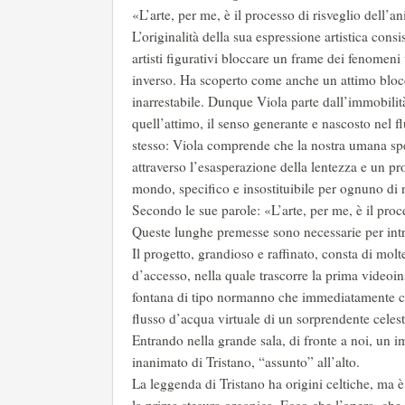
«L’arte, per me, è il processo di risveglio dell’
L’originalità della sua espressione artistica consi
artisti figurativi bloccare un frame dei fenomeni
inverso. Ha scoperto come anche un attimo bloc
inarrestabile. Dunque Viola parte dall’immobilità
quell’attimo, il senso generante e nascosto nel f
stesso: Viola comprende che la nostra umana speci
attraverso l’esasperazione della lentezza e un p
mondo, specifico e insostituibile per ognuno di 
Secondo le sue parole: «L’arte, per me, è il proc
Queste lunghe premesse sono necessarie per intr
Il progetto, grandioso e raffinato, consta di molte
d’accesso, nella quale trascorre la prima videoin
fontana di tipo normanno che immediatamente coin
flusso d’acqua virtuale di un sorprendente celest
Entrando nella grande sala, di fronte a noi, un
inanimato di Tristano, “assunto” all’alto.
La leggenda di Tristano ha origini celtiche, ma