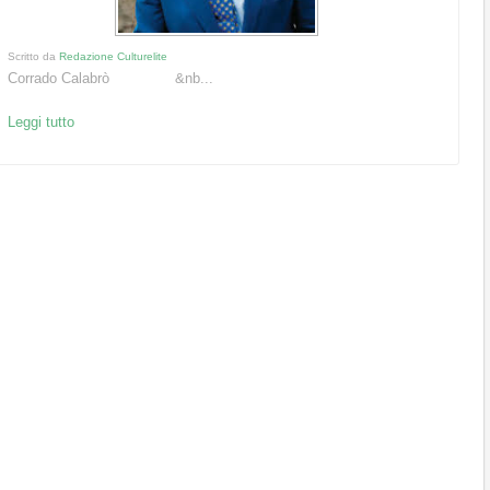
Scritto da
Redazione Culturelite
Corrado Calabrò &nb...
Leggi tutto