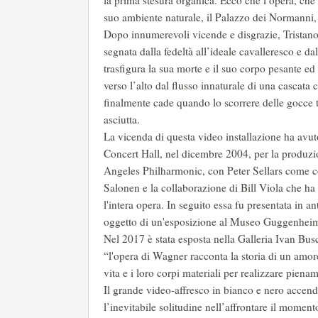
la prima stesura organica. Ecco che l’opera, che 
suo ambiente naturale, il Palazzo dei Normanni,
Dopo innumerevoli vicende e disgrazie, Tristano h
segnata dalla fedeltà all’ideale cavalleresco e dal
trasfigura la sua morte e il suo corpo pesante e
verso l’alto dal flusso innaturale di una cascata c
finalmente cade quando lo scorrere delle gocce te
asciutta.
La vicenda di questa video installazione ha avut
Concert Hall, nel dicembre 2004, per la produzio
Angeles Philharmonic, con Peter Sellars come col
Salonen e la collaborazione di Bill Viola che ha 
l'intera opera. In seguito essa fu presentata in a
oggetto di un'esposizione al Museo Guggenheim 
Nel 2017 è stata esposta nella Galleria Ivan Bus
“l'opera di Wagner racconta la storia di un amor
vita e i loro corpi materiali per realizzare piena
Il grande video-affresco in bianco e nero accende i
l’inevitabile solitudine nell’affrontare il momen