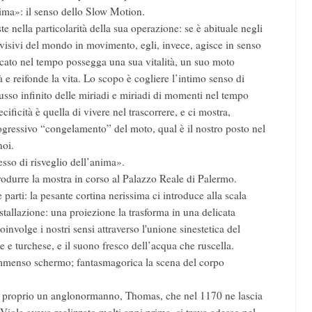
anima»: il senso dello Slow Motion.
ste nella particolarità della sua operazione: se è abituale negli
 visivi del mondo in movimento, egli, invece, agisce in senso
cato nel tempo possegga una sua vitalità, un suo moto
 e reifonde la vita. Lo scopo è cogliere l’intimo senso di
lusso infinito delle miriadi e miriadi di momenti nel tempo
ficità è quella di vivere nel trascorrere, e ci mostra,
rogressivo “congelamento” del moto, qual è il nostro posto nel
noi.
esso di risveglio dell’anima».
odurre la mostra in corso al Palazzo Reale di Palermo.
 parti: la pesante cortina nerissima ci introduce alla scala
stallazione: una proiezione la trasforma in una delicata
volge i nostri sensi attraverso l'unione sinestetica del
e e turchese, e il suono fresco dell’acqua che ruscella.
 immenso schermo; fantasmagorica la scena del corpo
 è proprio un anglonormanno, Thomas, che nel 1170 ne lascia