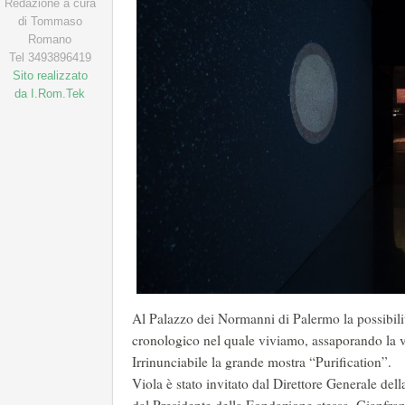
Redazione a cura
di Tommaso
Romano
Tel 3493896419
Sito realizzato
da I.Rom.Tek
Al Palazzo dei Normanni di Palermo la possibilit
cronologico nel quale viviamo, assaporando la visi
Irrinunciabile la grande mostra “Purification”.
Viola è stato invitato dal Direttore Generale de