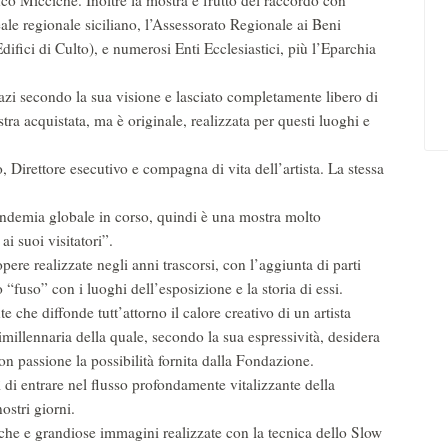
co Miccichè. Inoltre la mostra è frutto del raccordo con
ale regionale siciliano, l’Assessorato Regionale ai Beni
Edifici di Culto), e numerosi Enti Ecclesiastici, più l’Eparchia
pazi secondo la sua visione e lasciato completamente libero di
tra acquistata, ma è originale, realizzata per questi luoghi e
, Direttore esecutivo e compagna di vita dell’artista. La stessa
:
andemia globale in corso, quindi è una mostra molto
i suoi visitatori”.
pere realizzate negli anni trascorsi, con l’aggiunta di parti
“fuso” con i luoghi dell’esposizione e la storia di essi.
e che diffonde tutt’attorno il calore creativo di un artista
millennaria della quale, secondo la sua espressività, desidera
on passione la possibilità fornita dalla Fondazione.
ì di entrare nel flusso profondamente vitalizzante della
ostri giorni.
iche e grandiose immagini realizzate con la tecnica dello Slow