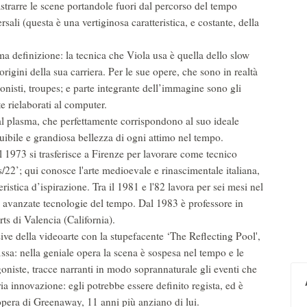
 astrarre le scene portandole fuori dal percorso del tempo
sali (questa è una vertiginosa caratteristica, e costante, della
ima definizione: la tecnica che Viola usa è quella dello slow
rigini della sua carriera. Per le sue opere, che sono in realtà
sionisti, troupes; e parte integrante dell’immagine sono gli
te rielaborati al computer.
e al plasma, che perfettamente corrispondono al suo ideale
tituibile e grandiosa bellezza di ogni attimo nel tempo.
nel 1973 si trasferisce a Firenze per lavorare come tecnico
/22’; qui conosce l'arte medioevale e rinascimentale italiana,
ristica d’ispirazione. Tra il 1981 e l'82 lavora per sei mesi nel
ù avanzate tecnologie del tempo. Dal 1983 è professore in
ts di Valencia (California).
ssive della videoarte con la stupefacente ‘The Reflecting Pool',
ssa: nella geniale opera la scena è sospesa nel tempo e le
goniste, tracce narranti in modo soprannaturale gli eventi che
ia innovazione: egli potrebbe essere definito regista, ed è
l’opera di Greenaway, 11 anni più anziano di lui.