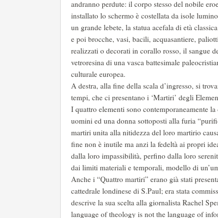
andranno perdute: il corpo stesso del nobile ero
installato lo schermo è costellata da isole lumino
un grande lebete, la statua acefala di età classi
e poi brocche, vasi, bacili, acquasantiere, paliot
realizzati o decorati in corallo rosso, il sangue 
vetroresina di una vasca battesimale paleocristia
culturale europea.
A destra, alla fine della scala d’ingresso, si tro
tempi, che ci presentano i ‘Martiri’ degli Elemen
I quattro elementi sono contemporaneamente la ca
uomini ed una donna sottoposti alla furia “purific
martiri unita alla nitidezza del loro martirio ca
fine non è inutile ma anzi la fedeltà ai propri idea
dalla loro impassibilità, perfino dalla loro sereni
dai limiti materiali e temporali, modello di un’u
Anche i “Quattro martiri” erano già stati presen
cattedrale londinese di S.Paul; era stata commi
descrive la sua scelta alla giornalista Rachel Sp
language of theology is not the language of inf