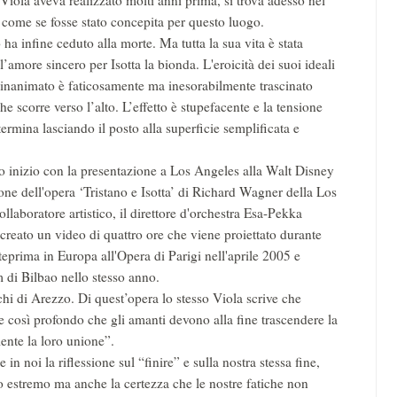
Viola aveva realizzato molti anni prima, si trova adesso nel
 come se fosse stato concepita per questo luogo.
a infine ceduto alla morte. Ma tutta la sua vita è stata
l’amore sincero per Isotta la bionda. L'eroicità dei suoi ideali
d inanimato è faticosamente ma inesorabilmente trascinato
he scorre verso l’alto. L’effetto è stupefacente e la tensione
rmina lasciando il posto alla superficie semplificata e
o inizio con la presentazione a Los Angeles alla Walt Disney
ne dell'opera ‘Tristano e Isotta’ di Richard Wagner della Los
laboratore artistico, il direttore d'orchestra Esa-Pekka
creato un video di quattro ore che viene proiettato durante
nteprima in Europa all'Opera di Parigi nell'aprile 2005 e
di Bilbao nello stesso anno.
chi di Arezzo. Di quest’opera lo stesso Viola scrive che
e così profondo che gli amanti devono alla fine trascendere la
mente la loro unione”.
n noi la riflessione sul “finire” e sulla nostra stessa fine,
to estremo ma anche la certezza che le nostre fatiche non