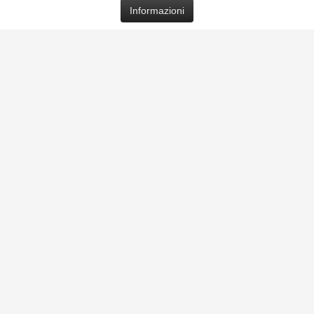
Informazioni
Palermo si Illumina - La Biblioteca di Casa
Professa apre le porte alla città
Scritture
10 Luglio 2026
Scritto da
Redazione Culturelite
Hits:
96