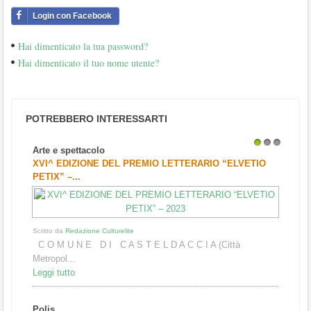
Login con Facebook
Hai dimenticato la tua password?
Hai dimenticato il tuo nome utente?
POTREBBERO INTERESSARTI
Arte e spettacolo
1
2
3
XVI^ EDIZIONE DEL PREMIO LETTERARIO “ELVETIO
PETIX” –...
Scritto da
Redazione Culturelite
C O M U N E D I C A S T E L D A C C I A (Città
Metropol...
Leggi tutto
Polis