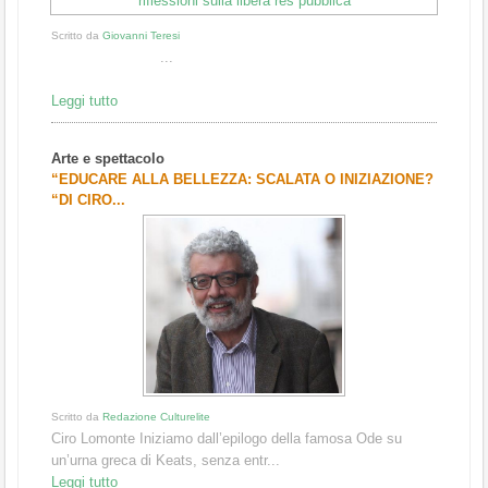
Scritto da
Giovanni Teresi
...
Leggi tutto
Arte e spettacolo
“EDUCARE ALLA BELLEZZA: SCALATA O INIZIAZIONE?
“DI CIRO...
Scritto da
Redazione Culturelite
Ciro Lomonte Iniziamo dall’epilogo della famosa Ode su
un’urna greca di Keats, senza entr...
Leggi tutto