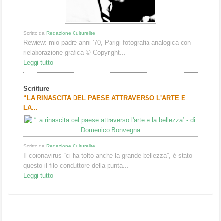
Scritto da
Redazione Culturelite
Rewiew: mio padre anni '70, Parigi fotografia analogica con
rielaborazione grafica © Copyright...
Leggi tutto
Scritture
“LA RINASCITA DEL PAESE ATTRAVERSO L'ARTE E
LA...
Scritto da
Redazione Culturelite
Il coronavirus “ci ha tolto anche la grande bellezza”, è stato
questo il filo conduttore della punta...
Leggi tutto