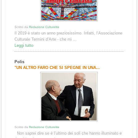
Scritto da
Redazione Culturelite
Il 2019 è stato un anno preziosissimo. Infatti, l’Associazione
Culturale Ter­mini d’Arte - che mi ...
Leggi tutto
Polis
"UN ALTRO FARO CHE SI SPEGNE IN UNA...
Scritto da
Redazione Culturelite
Non saprei dire se è l’ultimo dei soli che hanno illuminato e